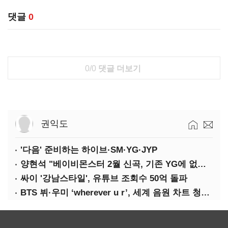
댓글
0
0/0
댓글 더보기
권익도
'다음' 준비하는 하이브·SM·YG·JYP
양현석 "베이비몬스터 2월 신곡, 기존 YG에 없던 노래"
싸이 '강남스타일', 유튜브 조회수 50억 돌파
BTS 뷔·우미 ‘wherever u r’, 세계 음원 차트 청신호