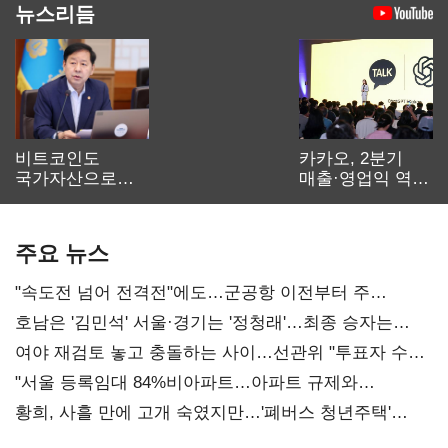
뉴스리듬
비트코인도
카카오, 2분기
국가자산으로…'
매출·영업익 역대
보관·평가·처분'
최대…에이전트
기준은 숙제
AI 수익화 관건
주요 뉴스
"속도전 넘어 전격전"에도…군공항 이전부터 주
52시간까지 '뇌관'
호남은 '김민석' 서울·경기는 '정청래'…최종 승자는
'안갯속'
여야 재검토 놓고 충돌하는 사이…선관위 "투표자 수
오차 당연"
"서울 등록임대 84%비아파트…아파트 규제와
달리해야"
황희, 사흘 만에 고개 숙였지만…'폐버스 청년주택'
후폭풍