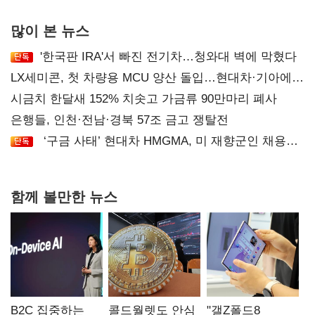
많이 본 뉴스
'한국판 IRA'서 빠진 전기차…청와대 벽에 막혔다
LX세미콘, 첫 차량용 MCU 양산 돌입…현대차·기아에
공급
시금치 한달새 152% 치솟고 가금류 90만마리 폐사
은행들, 인천·전남·경북 57조 금고 쟁탈전
‘구금 사태’ 현대차 HMGMA, 미 재향군인 채용
확대로 분위기 반전
함께 볼만한 뉴스
B2C 집중하는
콜드월렛도 안심
"갤Z폴드8