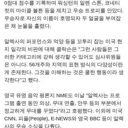
0점대 점수를 기록하며 워싱턴의 알렌 스톤, 코네티
컷의 마이클 볼튼 등을 제치고 우승 트로피를 안았다.
우승자로 자신의 이름이 호명되자 두 얼굴을 부여잡
은 채 눈물을 흘렸다.
알렉사의 퍼포먼스와 억양 등을 꼬투리 잡는 미국 현
지 일각의 비판에 대해 클락슨은 "그런 사람들은 그
러한 카테고리에 갇혀 생각할 수 있어도 심사위원들
은 아니다. 56개주와 지역의 표현 방식의 다양성이란
게 존재한다. 그것을 이해하는 것은 쿨한 행동이라 생
각한다"고 했다.
영국 유명 음악 평론지 NME도 이날 "알렉사는 프로
그램 출연 동안 의상, 무대 연출, 안무 등의 부분에서
정교하게 무대를 꾸몄다"라고 호평했다. 이외에 미국
CNN, 피플(People), E-NEWS와 영국 BBC 등이 알렉
사의 우승 소식을 다뤘다.