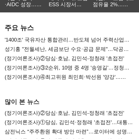
·AIDC 성장…
ESS 시장서
점유율 2%…
SKT 2분기 성장
‘격돌’
에이전트
본궤도
차별화가 관건
주요 뉴스
'1400조' 국유자산 통합관리…반도체 넘어 주력산업
구조혁신
성기홍 "전월세난, 세금보단 수요·공급 문제"…닥공
시사
(정기여론조사)②당심·호남, 김민석-정청래 '초접전'
(정기여론조사)③2순위, 10명 중 4명 '송영길'…정청래
'한 자릿수'
(정기여론조사)④최고위원 최민희·박선원 '양강'…
서미화·이성윤·임미애 뒤이어
많이 본 뉴스
(정기여론조사)②당심·호남, 김민석-정청래 '초접전'
(정기여론조사)①당심, 김민석·정청래 '초접전'…대통령
지지도 '50% 아래로'(종합)
삼전닉스 “주주환원 확대 방안 마련”…로이터에 성명