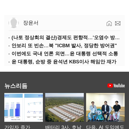
장윤서
(나토 정상회의 결산)경제도 편향적…'오염수 방류'만 용인
안보리 또 빈손…북 "ICBM 발사, 정당한 방어권"
이번에도 국내 언론 외면…윤 대통령 선택적 소통
윤 대통령, 순방 중 윤석년 KBS이사 해임안 재가
뉴스리듬
가입자 증가
배터리 3사, 호남
다음, AI 도입에도