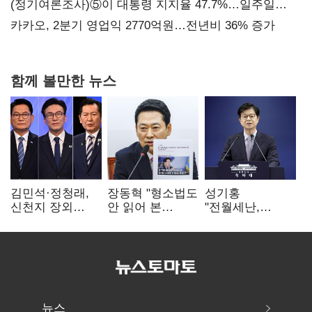
보내
(정기여론조사)⑤이 대통령 지지율 47.7%…일주일
만에 다시 40%대
카카오, 2분기 영업익 2770억원…전년비 36% 증가
함께 볼만한 뉴스
김민석·정청래,
장동혁 "형소법도
성기홍
신천지 장외
안 읽어 본
"전월세난,
설전…송영길
대통령…빛의
세금보단 수요·
"호남 계몽 규탄"
속도로 무너질
공급 문제"…닥공
것"
시사
뉴스