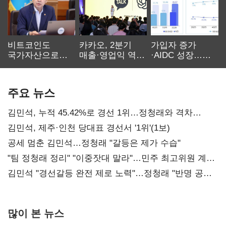
비트코인도
카카오, 2분기
가입자 증가
국가자산으로…'
매출·영업익 역대
·AIDC 성장…
보관·평가·처분'
최대…에이전트
SKT 2분기 성장
기준은 숙제
AI 수익화 관건
본궤도
주요 뉴스
김민석, 누적 45.42%로 경선 1위…정청래와 격차
0.86%p(2보)
김민석, 제주·인천 당대표 경선서 '1위'(1보)
공세 멈춘 김민석…정청래 "갈등은 제가 수습"
"팀 정청래 정리" "이중잣대 말라"…민주 최고위원 계파
다툼 격화
김민석 "경선갈등 완전 제로 노력"…정청래 "반명 공세
사과부터"
많이 본 뉴스