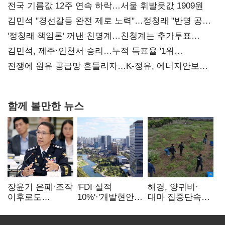
전국 기름값 12주 연속 하락…서울 휘발윳값 1909원
김민석 "경선갈등 완전 제로 노력"…정청래 "반명 공세
사과부터"
'정청래 책임론' 꺼낸 친명계…친청계는 추가투표
때리기
김민석, 제주·인천서 승리…누적 득표율 '1위
탈환'(종합)
전쟁에 원유 공급망 흔들리자…K-정유, 에너지안보
핵심으로 재부상
함께 볼만한 뉴스
장윤기 은폐·조작
'FDI 실적
해경, 양귀비·
이후로도
10%'·'개발현안
대마 집중단속…
정보유출·
산적'…
4개월 동안
내부비위…경찰
인천경제청장
249명 검거