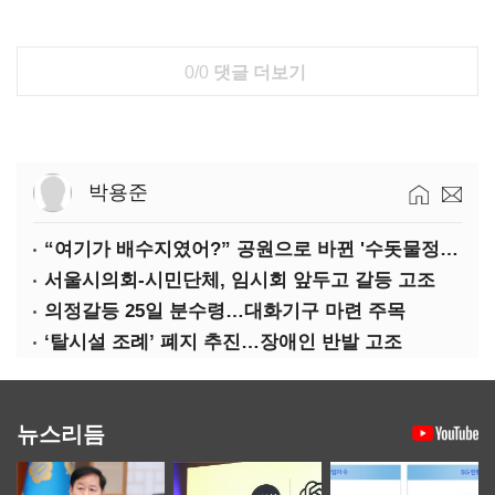
0/0
댓글 더보기
박용준
“여기가 배수지였어?” 공원으로 바뀐 '수돗물정거장'
서울시의회-시민단체, 임시회 앞두고 갈등 고조
의정갈등 25일 분수령…대화기구 마련 주목
‘탈시설 조례’ 폐지 추진…장애인 반발 고조
뉴스리듬