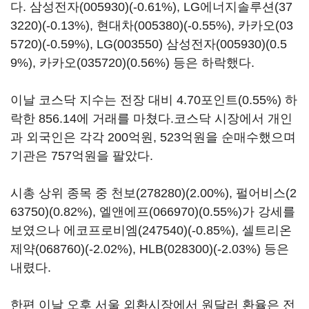
다.
삼성전자(005930)
(-0.61%),
LG에너지솔루션(37
3220)
(-0.13%),
현대차(005380)
(-0.55%),
카카오(03
5720)
(-0.59%),
LG(003550)
삼성전자(005930)
(0.5
9%),
카카오(035720)
(0.56%) 등은 하락했다.
이날 코스닥 지수는 전장 대비 4.70포인트(0.55%) 하
락한 856.14에 거래를 마쳤다.코스닥 시장에서 개인
과 외국인은 각각 200억원, 523억원을 순매수했으며
기관은 757억원을 팔았다.
시총 상위 종목 중
천보(278280)
(2.00%),
펄어비스(2
63750)
(0.82%),
엘앤에프(066970)
(0.55%)가 강세를
보였으나
에코프로비엠(247540)
(-0.85%),
셀트리온
제약(068760)
(-2.02%),
HLB(028300)
(-2.03%) 등은
내렸다.
한편 이날 오후 서울 외환시장에서 원달러 환율은 전