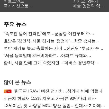
비트코인도
카카오, 2분기
국가자산으로…'
매출·영업익 역대
보관·평가·처분'
최대…에이전트
기준은 숙제
AI 수익화 관건
주요 뉴스
"속도전 넘어 전격전"에도…군공항 이전부터 주
52시간까지 '뇌관'
호남은 '김민석' 서울·경기는 '정청래'…최종 승자는
'안갯속'
여야 재검토 놓고 충돌하는 사이…선관위 "투표자 수
오차 당연"
"서울 등록임대 84%비아파트…아파트 규제와
달리해야"
황희, 사흘 만에 고개 숙였지만…'폐버스 청년주택'
후폭풍
많이 본 뉴스
'한국판 IRA'서 빠진 전기차…청와대 벽에 막혔다
시금치 한달새 152% 치솟고 가금류 90만마리 폐사
LX세미콘, 첫 차량용 MCU 양산 돌입…현대차·기아에