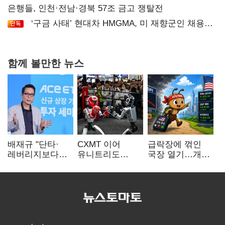
공급
은행들, 인천·전남·경북 57조 금고 쟁탈전
‘구금 사태’ 현대차 HMGMA, 미 재향군인 채용
확대로 분위기 반전
함께 볼만한 뉴스
배재규 "단타·
CXMT 이어
급락장에 꺾인
레버리지보다
유니트리도
국장 열기…개인
성장산업
출격…국내 증시
자금도 다시
장기투자…
영향 '촉각'
해외로
변동성 견뎌야"