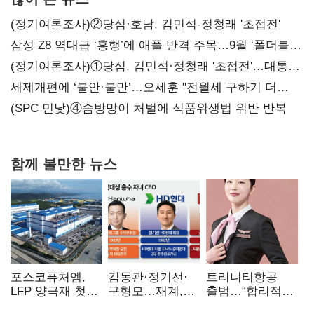
(정기여론조사)②당심·호남, 김민석-정청래 '초접전'
삼성 Z8 역대급 ‘흥행’에 애플 반격 주목…9월 ‘폴더블
대전’
(정기여론조사)①당심, 김민석·정청래 '초접전'…대통령
지지도 '50% 아래로'(종합)
세제개편에 ‘불안·불만’…오세훈 "전월세 구하기 더
힘들어질 것"
(SPC 민낯)④솜방망이 처벌에 식품위생법 위반 반복
함께 볼만한 뉴스
포스코퓨처엠,
김동관·정기선·
트리니티항공
LFP 양극재 첫
구형모…재계,
출범…“합리적
대규모 공급…
1980년대생
가격·기대 이상