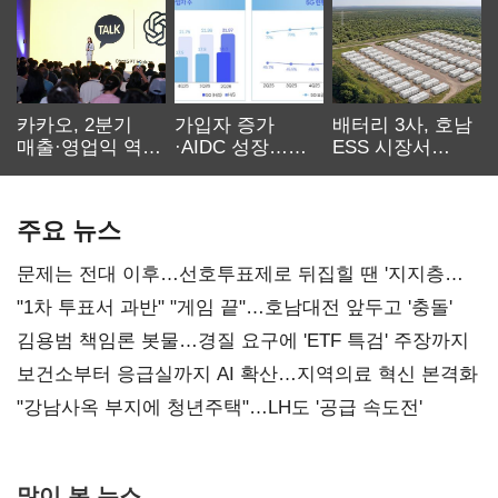
카카오, 2분기
가입자 증가
배터리 3사, 호남
매출·영업익 역대
·AIDC 성장…
ESS 시장서
최대…에이전트
SKT 2분기 성장
‘격돌’
AI 수익화 관건
본궤도
주요 뉴스
문제는 전대 이후…선호투표제로 뒤집힐 땐 '지지층
불복'
"1차 투표서 과반" "게임 끝"…호남대전 앞두고 '충돌'
김용범 책임론 봇물…경질 요구에 'ETF 특검' 주장까지
보건소부터 응급실까지 AI 확산…지역의료 혁신 본격화
"강남사옥 부지에 청년주택"…LH도 '공급 속도전'
많이 본 뉴스