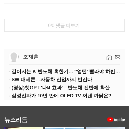
0/0
댓글 더보기
조재훈
길어지는 K-반도체 혹한기…"'업턴' 빨라야 하반기"
SW 대세론…자동차 산업까지 번진다
(영상)챗GPT '나비효과'…반도체 전반에 확산
삼성전자가 10년 만에 OLED TV 꺼낸 까닭은?
뉴스리듬