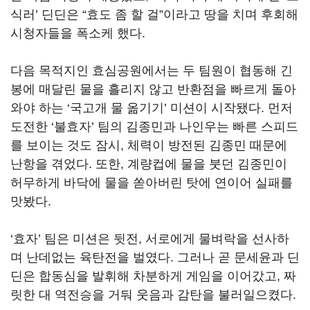
식러
’
딘딘은
“
효도 좀 할 걸
”
이라고 땅을 치며 후회해
시청자들을 폭소케 했다
.
다음 목적지인 효심공원에서는 두 팀원이 협동해 긴
봉에 매달린 물을 흘리지 않고 반환점을 빠르게 돌아
와야 하는
‘
국고개 물 옮기기
’
미션이 시작됐다
.
먼저
도전한
‘
불효자
’
팀의 김종민과 나인우는 빠른 스피드
를 보이는 것도 잠시
,
체력이 방전된 김종민 때문에
난항을 겪었다
.
또한
,
계량컵에 물을 붓던 김종민이
허무하게 바닥에 물을 쏟아버린 탓에 연이어 실패를
맛봤다
.
‘효자’ 팀은 미션은 뒷전
,
서로에게 물벼락을 선사하
며 난데없는 육탄전을 벌였다
.
그러나 곧 문세윤과 딘
딘은 합동심을 발휘해 차분하게 게임을 이어갔고
,
짜
릿한 대 역전승을 거둬 웃음과 감탄을 불러일으켰다
.