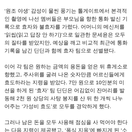
‘원조 야생
’
감성이 물씬 풍기는 톨게이트에서 본격적
인 촬영에 나선 멤버들은 부모님을 향한 통화 발신 기
록으로 효자와 불효자를 가렸다
.
어머니의 메신저를
‘
읽씹
(
읽고 답장 안 하기
)’
으로 일관한 문세윤은 모두
의 질타를 받았지만
,
예상을 깨고 비교적 최근에 통화
기록을 남긴 딘딘과 함께 효자 팀으로 선별됐다
.
이어 각 팀은 원하는 금액의 용돈을 얻은 뒤 휴게소로
향했고
,
주사위를 굴려 나온 숫자만큼 어르신들에게
효도하라는 지령을 받았다
. 7
만 원으로
10
인분의 미
션을 하게 된
‘
효자
’
팀 딘딘은 어김없이 잔머리를 발
동해
2
천 원 상당의 사탕 봉지를 산 뒤 한 개씩 나누
어주는
‘
가성비 효도
’
로 모두를 경악하게 했다
.
그러나 남은 돈을 모두 사용해 점심을 사 먹어야 한다
는 다음 지령이 제공됐고
, ‘
폭식 지옥
’
에 빠지게 된
‘
소