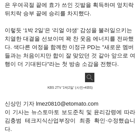
은 우여곡절 끝에 효가 쓰인 깃발을 획득하며 엎치락
뒤치락 승부 끝에 승리를 차지했다
.
이렇듯
‘1
박
2
일
’
은
‘
리얼 야생
’
감성을 불러일으키는
치열한 대결을 선보이며 꽉 찬 웃음 에너지를 전파했
다
.
색다른 여정을 함께한 이정규
PD
는
"
새로운 멤버
들과는 처음이지만 합이 잘 맞았던 것 같아 앞으로 여
행이 더 기대된다
"
라는 첫 방송 소감을 전했다
.
KBS 2TV '1박2일' (사진=KBS)
신상민 기자 lmez0810@etomato.com
이 기사는 뉴스토마토 보도준칙 및 윤리강령에 따라
김충범 테크지식산업부장이 최종 확인·수정했습니
다.