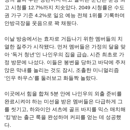
고 시청률
12.7%
까지 치솟았다
. 2049
시청률은 수도
권 가구 기준
4.2%
로 일요 예능 전체
1
위를 기록하며
안방극장을 웃음으로 꽉 채웠다
.
이날 방송에서는 효자로 거듭나기 위한 멤버들의 치
열한 질주가 시작됐다
.
먼저 멤버들은 가정의 달을 맞
아
‘
독거 청년
’
인 나인우의 집을 급습
,
시즌 최초로 가
정 방문에 나섰다
.
이들은 봉변을 당하고 바닥에 주저
앉은 막내를 놀리는 것도 잠시
,
조촐한 미니멀리즘
‘
인우 하우스
’
를 둘러보고 화들짝 놀랐다
.
이곳에서 힘을 합쳐
5
분 안에 나인우의 외출 준비를
완료시켜야 하는 미션을 받은 멤버들은 다급하게 그
를 씻기고
,
하와이안 셔츠에 골프 바지를 믹스 매치해
‘
킹
’
받는 출근 룩을 완성하며 커피를 얻는 데 성공했
다
.