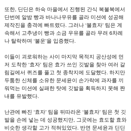
또한
,
딘딘은 하숙 마을에서 진행된 간식 복불복에서
단번에 알밤 빵과 바나나우유를 골라 미션에 성공해
제작진을 충격에 빠트렸다
.
그러나
‘
불효자
’
팀은 계
속해서 고추냉이 빵과 소금 우유를 골라 무려
6
차례
나 탈락하며
‘
불운
’
을 입증했다
.
이들이 괴로워하는 사이 마지막 목적지 공산성에 먼
저 도착한
‘
효자
’
팀은 효가 쓰인 깃발을 찾아 여러 갈
림길에서 퀴즈를 풀고 첫 종착지에 도달했다
.
하지만
두툼한 신체를 소유한 문세윤이 손가락에 과자를 끼
워먹는 미션에 실패한 탓에 깃발을 획득하지 못해 짠
내를 유발했다
.
난관에 빠진
‘
효자
’
팀을 뒤따라온
‘
불효자
’
팀은 첫 깃
발을 손에 넣는 데 성공했지만
,
그곳에는 효도할 효와
비슷한 생각할 고가 적혀있었다
.
반면 문세윤과 딘딘