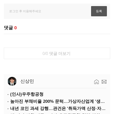
댓글
0
0/0
댓글 더보기
신상민
(인사)우주항공청
높아진 부채비율 200% 문턱…가상자산업계 '생존 시험대'
내년 코인 과세 강행…관건은 '취득가액 산정·자산 이동'