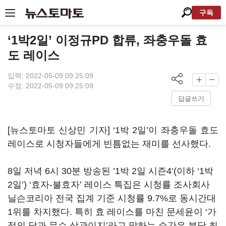
구독
‘1박2일’ 이정규PD 합류, 좌충우돌 효
도 레이스
입력: 2022-05-09 09:25:09
수정: 2022-05-09 09:25:09
답글쓰기
[뉴스토마토 신상민 기자] ‘
1
박
2
일
’
이 좌충우돌 효도
레이스로 시청자들에게 빈틈없는 재미를 선사했다
.
8
일 저녁
6
시
30
분 방송된
’1
박
2
일 시즌
4’(
이하
‘1
박
2
일
’) ‘
효자
-
불효자
’
레이스 특집은 시청률 조사회사
닐슨코리아 전국 집계 기준 시청률
9.7%
로 동시간대
1
위를 차지했다
.
특히 효 레이스를 마친 문세윤이
‘
가
정의 달과 무슨 상관이지
’
라고 말하는 순간은 분당 최