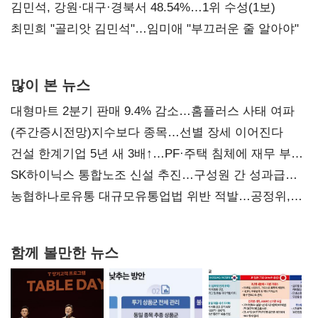
(2보)
김민석, 강원·대구·경북서 48.54%…1위 수성(1보)
최민희 "골리앗 김민석"…임미애 "부끄러운 줄 알아야"
많이 본 뉴스
대형마트 2분기 판매 9.4% 감소…홈플러스 사태 여파
(주간증시전망)지수보다 종목…선별 장세 이어진다
건설 한계기업 5년 새 3배↑…PF·주택 침체에 재무 부담
확대
SK하이닉스 통합노조 신설 추진…구성원 간 성과급
불만 확산
농협하나로유통 대규모유통업법 위반 적발…공정위,
과징금 4억6200만원 부과
함께 볼만한 뉴스