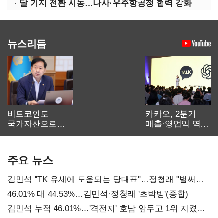
달 기지 전환 시동…나사·우주항공청 협력 강화
뉴스리듬
비트코인도
카카오, 2분기
국가자산으로…'
매출·영업익 역대
보관·평가·처분'
최대…에이전트
기준은 숙제
AI 수익화 관건
주요 뉴스
김민석 "TK 유세에 도움되는 당대표"…정청래 "벌써
대표된 양 당직 배분"
46.01% 대 44.53%…김민석·정청래 '초박빙'(종합)
김민석 누적 46.01%…'격전지' 호남 앞두고 1위 지켰다