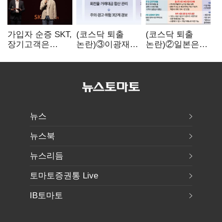
가입자 순증 SKT,
(코스닥 퇴출
(코스닥 퇴출
장기고객은
논란)③이광재
논란)②일본은
CEO가 직접
"과속 잡더라도
5년
챙긴다
자동차 없애지는
기다려주는데
말아야"
우리는 당장
퇴출?…
시간만으론
부족한 코스닥
구하기
뉴스
뉴스북
뉴스리듬
토마토증권통 Live
IB토마토