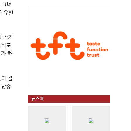
 그녀
를 유발
와 작가
라비도
가 하
이 걸
 방송
뉴스북