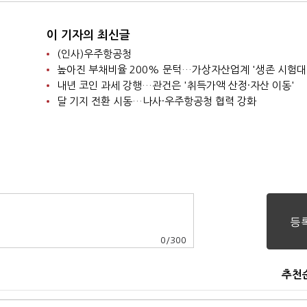
이 기자의 최신글
(인사)우주항공청
높아진 부채비율 200% 문턱…가상자산업계 '생존 시험대
내년 코인 과세 강행…관건은 '취득가액 산정·자산 이동'
달 기지 전환 시동…나사·우주항공청 협력 강화
0
/
300
추천