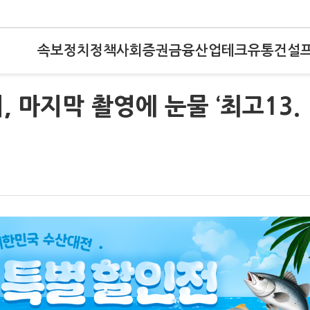
속보
정치
정책
사회
증권
금융
산업
테크
유통
건설
비, 마지막 촬영에 눈물 ‘최고13.