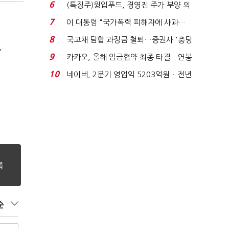
국전쟁’
6
(특징주)윙입푸드, 경영진 주가 부양 의
지에 상한가...
7
이 대통령 "국가폭력 피해자에 사과…
적극적 조사로 진...
8
국고채 담합 과징금 철퇴…증권사 '충당
'
금 폭탄' 우려...
9
카카오, 올해 임금협약 최종 타결…연봉
6.3% 인상·격려...
10
네이버, 2분기 영업익 5203억원…전년
비 0.2% 감소...
순