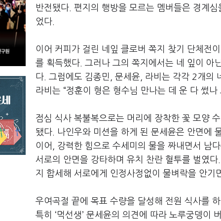
반전됐다
.
편지의 행방을 모르는 멤버들은 경계심
었다
.
이어 커피가 걸린 네잎 클로버 쪽지 찾기 단체전
를 획득했다
.
그러나 그의 쪽지에서는 네 잎이 아
다
.
그럼에도 김종민
,
문세윤
,
라비는 각각
2
개의 
라비는
“
정훈이 형은 형수님 만나는 데 운 다 썼나
점심 식사 복불복으로는 머리에 장착한 꽃 모양 
됐다
.
나인우와 미션을 하게 된 문세윤은 안면에 물
이어
,
강력한 힘으로 수세미의 물을 짜내면서 남
서로의 안면을 강타하며 유치 찬란 혈투를 벌였다
지 합세해 서로에게 인정사정없이 물벼락을 안기
우여곡절 끝에 목표 수량을 달성해 전원 식사를 하
특히
‘
먹선생
’
문세윤의 의견에 따라 노루궁뎅이 