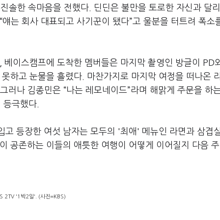
 진솔한 속마음을 전했다
.
딘딘은 불만을 토로한 자신과 달리
“
얘는 회사 대표되고 사기꾼이 됐다
”
고 울분을 터트려 폭소
,
베이스캠프에 도착한 멤버들은 마지막 촬영인 방글이
PD
 못하고 눈물을 흘렸다
.
마찬가지로 마지막 여정을 떠나온 
그러나 김종민은
“
나는 레모네이드
”
라며 해맑게 주문을 하는
 등극했다
.
입고 등장한 여섯 남자는 모두의
'
최애
'
메뉴인 라면과 삼겹살
이 공존하는 이들의 애틋한 여행이 어떻게 이어질지 다음 주
S 2TV '1박2일'. (사진=KBS)