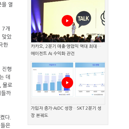
문을 열
려
7
개
 맞았
극한
카카오, 2분기 매출·영업익 역대 최대…
에이전트 AI 수익화 관건
 진행
는 데
,
물로
버들까
가입자 증가·AIDC 성장…SKT 2분기 성
장 본궤도
시켰다
.
이들은