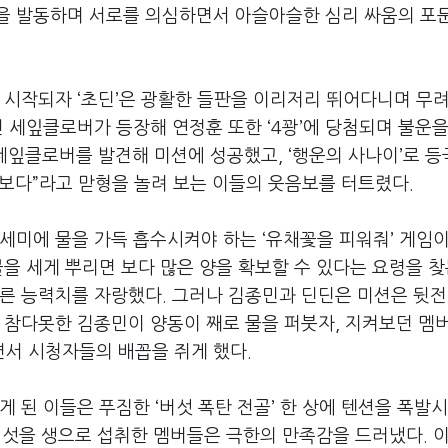
을 발동하며 서로를 의심하면서 아슬아슬한 심리 싸움의 포
이 시작되자
‘
초딘
’
은 광활한 들판을 이리저리 뛰어다니며 무
닌 세잎클로버가 등장해 연정훈 또한
‘4
꽝
’
에 당첨되며 불운을
네잎클로버를 발견해 미션에 성공했고
, ‘
행운의 사나이
’
로 등
 보다
”
라고 맏형을 놀려 보는 이들의 웃음보를 터트렸다
.
수세미에 물을 가득 흡수시켜야 하는
‘
유채꽃을 피워줘
’
게임이
을 세게 뿌리면 보다 많은 양을 확보할 수 있다는 요령을 찾
다른 능력치를 자랑했다
.
그러나 김종민과 딘딘은 미션은 뒷전
.
참다못한 김종민이 양동이 째로 물을 퍼붓자
,
지켜보던 멤
면서 시청자들의 배꼽을 쥐게 했다
.
게 된 이들은 푸짐한
‘
버섯 폭탄 전골
’
한 상에 텐션을 폭발
버섯을 생으로 섭취한 멤버들은 극한의 만족감을 드러냈다
.