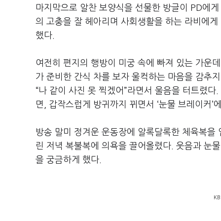
마지막으로 알찬 보양식을 선물한 방글이
PD
에게
의 고충을 잘 헤아리며 사회생활을 하는 라비에게
했다
.
여전히 편지의 행방이 미궁 속에 빠져 있는 가운데
가 준비한 간식 차를 보자 울컥하는 마음을 감추지
“
나 같이 사진 못 찍겠어
”
라면서 울음을 터트렸다
.
면
,
갑작스럽게 방귀까지 뀌면서
‘
눈물 브레이커
’
에
방송 말미 정겨운 운동장에 알록달록한 체육복을 
린 저녁 복불복에 의욕을 끌어올렸다
.
웃음과 눈물
을 궁금하게 했다
.
KB