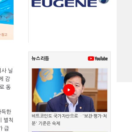
뉴스리듬
회사 닐
에 감
로 동
가득한
비트코인도 국가자산으로…'보관·평가·처
이 벌칙
분' 기준은 숙제
가 급