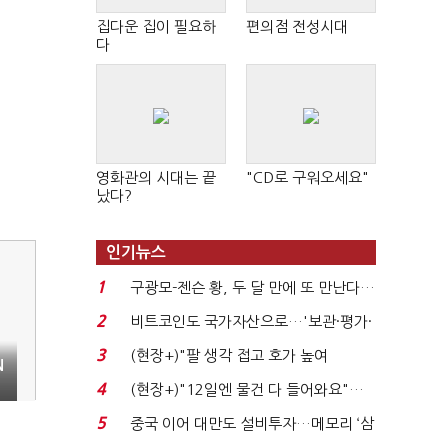
집다운 집이 필요하
편의점 전성시대
다
영화관의 시대는 끝
"CD로 구워오세요"
났다?
인기뉴스
1
구광모-젠슨 황, 두 달 만에 또 만난다…
로봇·AI 등 논...
2
비트코인도 국가자산으로…'보관·평가·
처분' 기준은 ...
3
(현장+)"팔 생각 접고 호가 높여
N
요"…'덜 똘똘한 한 채' 20...
기
4
(현장+)"12일엔 물건 다 들어와요"…
빈 매대 채우며 문 연 ...
5
중국 이어 대만도 설비투자…메모리 ‘삼