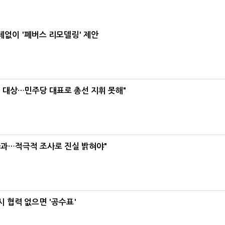
데없이 '폐버스 리모델링' 제안
택' 대상…민주당 대표로 총선 지휘 못해"
사과…적극적 조사로 진실 밝혀야"
 협력 없으면 '공수표'