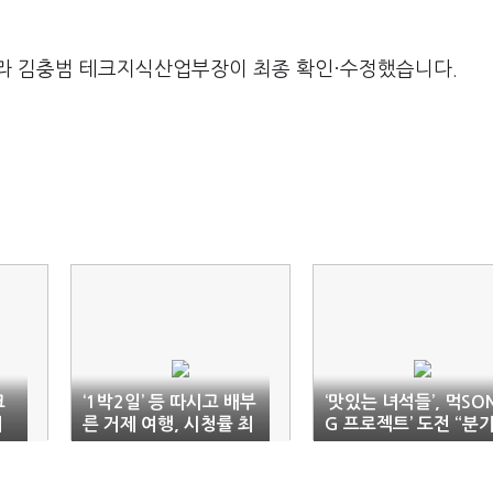
라 김충범 테크지식산업부장이 최종 확인·수정했습니다.
크
‘1박2일’ 등 따시고 배부
‘맛있는 녀석들’, 먹SO
기
른 거제 여행, 시청률 최
G 프로젝트’ 도전 “분
고 17.4%
에 한 곡씩” (종합)