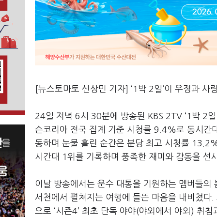
[뉴스토마토 신상민 기자] ‘
1
박
2
일
’
이 우정과 사
24
일 저녁
6
시
30
분에 방송된
KBS 2TV ‘1
박
2
일
슨코리아 전국 집계 기준 시청률
9.4%
로 동시간
동하며 눈물 흘린 순간은 분당 최고 시청률
13.2
시간대
1
위를 기록하며 풍족한 재미와 감동을 선
이날 방송에서는 운수 대통을 기원하는 멤버들의
서천에서 펼쳐지는 여행에 들뜬 마음을 내비쳤다
.
으로
‘
시즌
4’
최초 단독 야야
(
야외에서 야외
)
취침