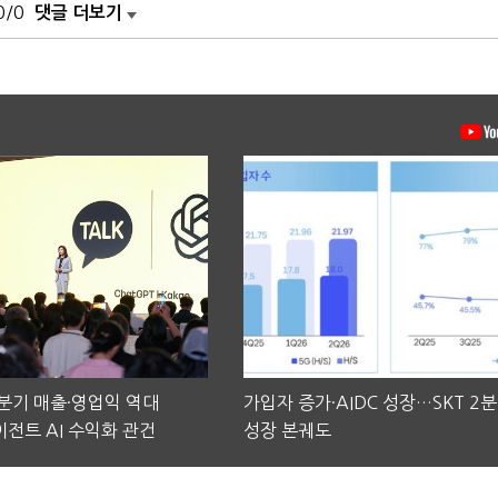
0/0
댓글 더보기
2분기 매출·영업익 역대
가입자 증가·AIDC 성장…SKT 2
전트 AI 수익화 관건
성장 본궤도