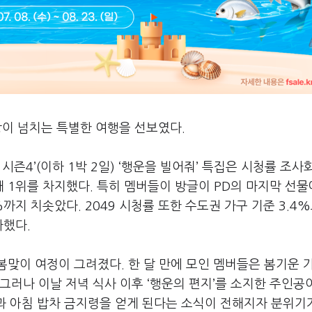
랑이 넘치는 특별한 여행을 선보였다
.
 시즌
4’(
이하
1
박
2
일
) ‘
행운을 빌어줘
’
특집은 시청률 조사
대
1
위를 차지했다
.
특히 멤버들이 방글이
PD
의 마지막 선물
%
까지 치솟았다
. 2049
시청률 또한 수도권 가구 기준
3.4%
사했다
.
 봄맞이 여정이 그려졌다
.
한 달 만에 모인 멤버들은 봄기운 
그러나 이날 저녁 식사 이후
‘
행운의 편지
’
를 소지한 주인공
과 아침 밥차 금지령을 얻게 된다는 소식이 전해지자 분위기