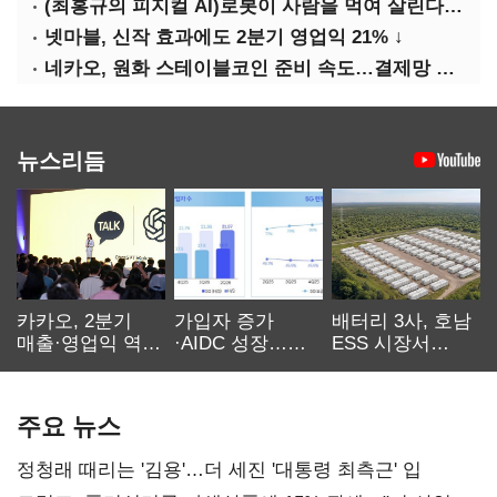
(최홍규의 피지컬 AI)로봇이 사람을 먹여 살린다, 그런데 언제 먹여야 할지는 모른다
넷마블, 신작 효과에도 2분기 영업익 21% ↓
네카오, 원화 스테이블코인 준비 속도…결제망 안전장치 확보 과제
뉴스리듬
카카오, 2분기
가입자 증가
배터리 3사, 호남
매출·영업익 역대
·AIDC 성장…
ESS 시장서
최대…에이전트
SKT 2분기 성장
‘격돌’
AI 수익화 관건
본궤도
주요 뉴스
정청래 때리는 '김용'…더 세진 '대통령 최측근' 입