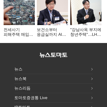
전세사기
보건소부터
"강남사옥 부지에
피해주택 매입
응급실까지 AI
청년주택"…LH도
1만호 돌파…
확산…지역의료
'공급 속도전'
누적 피해자
혁신 본격화
4만278명
뉴스
뉴스북
뉴스리듬
토마토증권통 Live