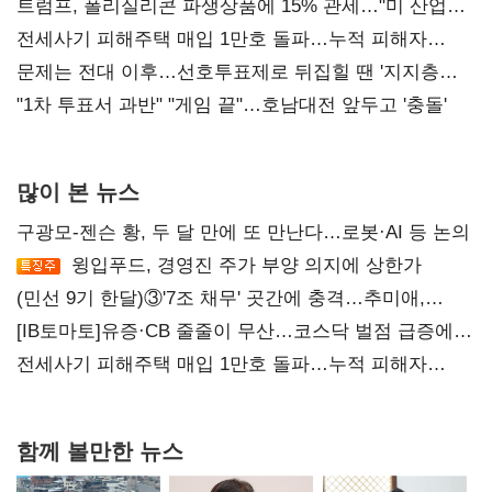
트럼프, 폴리실리콘 파생상품에 15% 관세…"미 산업
재건"
전세사기 피해주택 매입 1만호 돌파…누적 피해자
4만278명
문제는 전대 이후…선호투표제로 뒤집힐 땐 '지지층
불복'
"1차 투표서 과반" "게임 끝"…호남대전 앞두고 '충돌'
많이 본 뉴스
구광모-젠슨 황, 두 달 만에 또 만난다…로봇·AI 등 논의
윙입푸드, 경영진 주가 부양 의지에 상한가
(민선 9기 한달)③'7조 채무' 곳간에 충격…추미애,
20년만에 '비상재정' 선언 승부수
[IB토마토]유증·CB 줄줄이 무산…코스닥 벌점 급증에
상폐 압박
전세사기 피해주택 매입 1만호 돌파…누적 피해자
4만278명
함께 볼만한 뉴스