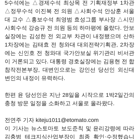
5수석에는 △경제수석 최상목 전 기획재정부 1차관
△정무수석 이진복 전 의원 △사회수석 안상훈 서울
대 교수 △홍보수석 최영범 효성그룹 부사장 △시민
사회수석 강승규 전 의원 등의 하마평에 올랐다. 안보
실장에는 김성한 전 외교부 차관이 내정됐으며 산하
1차장에는 김태효 전 청와대 대외전략기획관, 2차장
에는 신인호 전 청와대 국가안보실 위기관리 비서관
이 거론되고 있다. 대통령 경호실장에는 김용현 전 합
참작전본부장, 대변인으로는 강인선 당선인 외신대
변인의 내정이 유력하다.
한편 윤 당선인은 지난 28일을 시작으로 1박2일간의
충청 방문 일정을 소화하고 서울로 올라왔다.
전연주 기자 kiteju1011@etomato.com
이 기사는 뉴스토마토 보도준칙 및 윤리강령에 따라
김충범 테크지식산업부장이 최종 확인·수정했습니