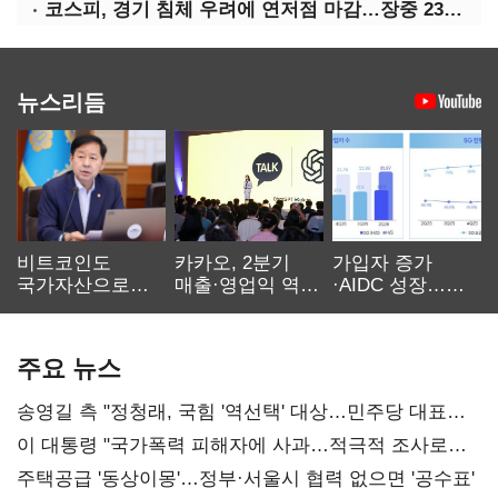
코스피, 경기 침체 우려에 연저점 마감…장중 2300선 붕괴
뉴스리듬
비트코인도
카카오, 2분기
가입자 증가
국가자산으로…'
매출·영업익 역대
·AIDC 성장…
보관·평가·처분'
최대…에이전트
SKT 2분기 성장
기준은 숙제
AI 수익화 관건
본궤도
주요 뉴스
송영길 측 "정청래, 국힘 '역선택' 대상…민주당 대표로
총선 지휘 못해"
이 대통령 "국가폭력 피해자에 사과…적극적 조사로
진실 밝혀야"
주택공급 '동상이몽'…정부·서울시 협력 없으면 '공수표'