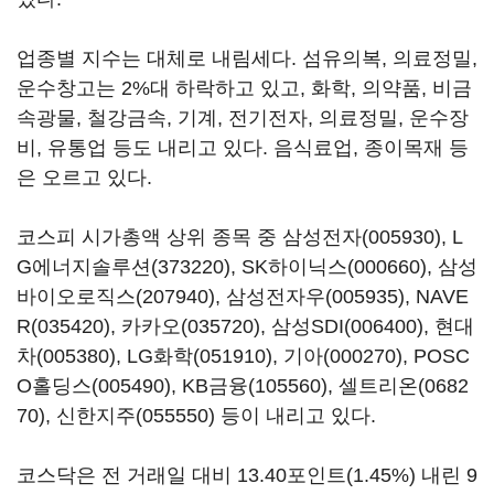
업종별 지수는 대체로 내림세다. 섬유의복, 의료정밀,
운수창고는 2%대 하락하고 있고, 화학, 의약품, 비금
속광물, 철강금속, 기계, 전기전자, 의료정밀, 운수장
비, 유통업 등도 내리고 있다. 음식료업, 종이목재 등
은 오르고 있다.
코스피 시가총액 상위 종목 중
삼성전자(005930)
,
L
G에너지솔루션(373220)
,
SK하이닉스(000660)
,
삼성
바이오로직스(207940)
,
삼성전자우(005935)
,
NAVE
R(035420)
,
카카오(035720)
,
삼성SDI(006400)
,
현대
차(005380)
,
LG화학(051910)
,
기아(000270)
,
POSC
O홀딩스(005490)
,
KB금융(105560)
,
셀트리온(0682
70)
,
신한지주(055550)
등이 내리고 있다.
코스닥은 전 거래일 대비 13.40포인트(1.45%) 내린 9