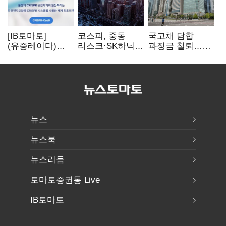
[IB토마토]
코스피, 중동
국고채 담합
(유증레이다)
리스크·SK하닉
과징금 철퇴…
툴젠, 조달액
5% 급락에
증권사 '충당금
3분의 1 토막…
뒷걸음
폭탄' 우려
특허소송
비용부터 챙긴다
뉴스
뉴스북
뉴스리듬
토마토증권통 Live
IB토마토