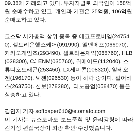
09.38에 거래되고 있다. 투자자별로 외국인이 158억
원 순매수하고 있고, 개인과 기관은 25억원, 106억원
순매도하고 있다.
코스닥 시가총액 상위 종목 중
에코프로비엠(24754
0)
,
셀트리온헬스케어(091990)
,
엘앤에프(066970)
,
카카오게임즈(293490)
,
셀트리온제약(068760)
,
HLB
(028300)
,
CJ ENM(035760)
,
위메이드(112040)
,
스
튜디오드래곤(253450)
,
LX세미콘(108320)
,
알테오
젠(196170)
,
씨젠(096530)
등이 하락 중이다.
펄어비
스(263750)
,
천보(278280)
,
리노공업(058470)
등은
상승하고 있다.
김연지 기자 softpaper610@etomato.com
이 기사는 뉴스토마토 보도준칙 및 윤리강령에 따라
김기성 편집국장이 최종 확인·수정했습니다.