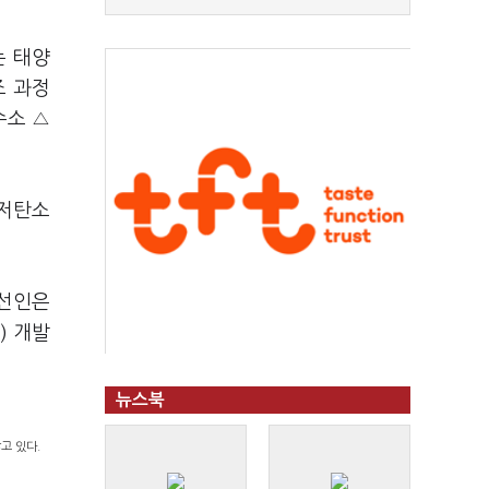
는 태양
조 과정
수소 △
 저탄소
당선인은
) 개발
뉴스북
고 있다.