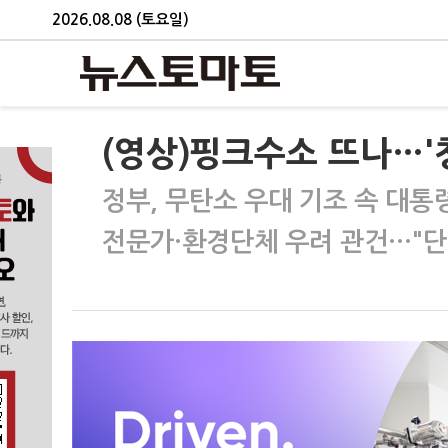
2026.08.08 (토요일)
(영상)핑크수소 뜨나…'
정부, 무탄소 우대 기조 속 대통
전문가·환경단체 우려 관건…"단