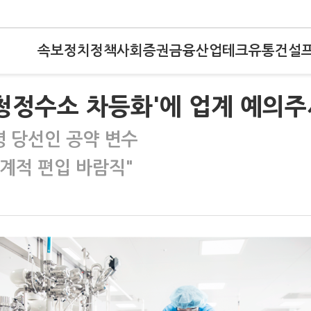
속보
정치
정책
사회
증권
금융
산업
테크
유통
건설
청정수소 차등화'에 업계 예의주
령 당선인 공약 변수
계적 편입 바람직"