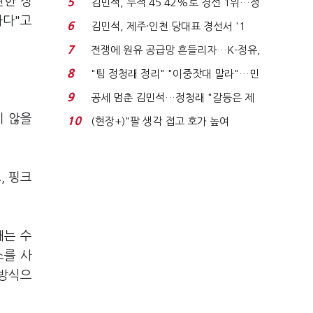
관한 정
5
김민석, 누적 45.42%로 경선 1위…정
하다"고
청래와 격차 0.86%p(...
6
김민석, 제주·인천 당대표 경선서 '1
위'(1보)...
7
전쟁에 원유 공급망 흔들리자…K-정유,
에너지안보 핵심...
8
"팀 정청래 정리" "이중잣대 말라"…민
주 최고위원 계파 다...
9
공세 멈춘 김민석…정청래 "갈등은 제
가 수습"
지 않을
10
(현장+)"팔 생각 접고 호가 높여
요"…'덜 똘똘한 한 채' 20...
, 핑크
때는 수
소를 사
 방식으