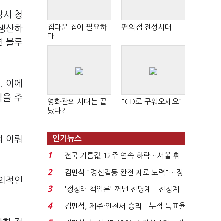
당시 청
집다운 집이 필요하
편의점 전성시대
 생산하
다
면 블루
. 이에
식을 주
영화관의 시대는 끝
"CD로 구워오세요"
났다?
더 이뤄
인기뉴스
1
전국 기름값 12주 연속 하락…서울 휘
발윳값 1909원...
2
김민석 "경선갈등 완전 제로 노력"…정
회의적인
청래 "반명 공세 사...
3
'정청래 책임론' 꺼낸 친명계…친청계
는 추가투표 때리기...
4
김민석, 제주·인천서 승리…누적 득표율
'1위 탈환'(종합)...