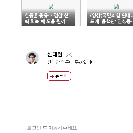
한동훈 중용…'검찰 신
(영상)국민의힘 원내
뢰 회복'에 도움 될까
표에 '윤핵관' 권성동
당정 수직관계에 여야
갈등 불가피
신태현
전진만 염두에 두려합니다
뉴스북