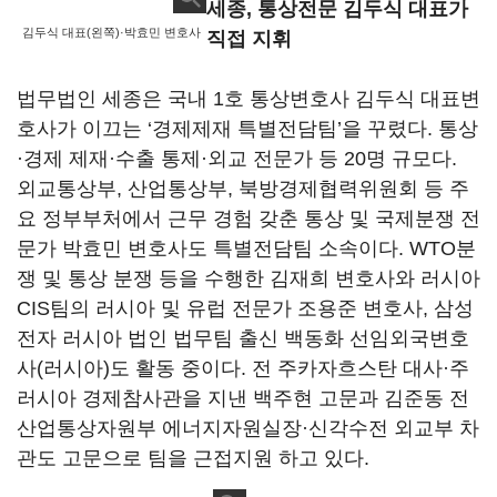
세종, 통상전문 김두식 대표가
김두식 대표(왼쪽)·박효민 변호사
직접 지휘
법무법인 세종은 국내 1호 통상변호사 김두식 대표변
호사가 이끄는 ‘경제제재 특별전담팀’을 꾸렸다. 통상
·경제 제재·수출 통제·외교 전문가 등 20명 규모다.
외교통상부, 산업통상부, 북방경제협력위원회 등 주
요 정부부처에서 근무 경험 갖춘 통상 및 국제분쟁 전
문가 박효민 변호사도 특별전담팀 소속이다. WTO분
쟁 및 통상 분쟁 등을 수행한 김재희 변호사와 러시아
CIS팀의 러시아 및 유럽 전문가 조용준 변호사, 삼성
전자 러시아 법인 법무팀 출신 백동화 선임외국변호
사(러시아)도 활동 중이다. 전 주카자흐스탄 대사·주
러시아 경제참사관을 지낸 백주현 고문과 김준동 전
산업통상자원부 에너지자원실장·신각수전 외교부 차
관도 고문으로 팀을 근접지원 하고 있다.