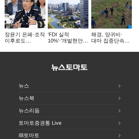
장윤기 은폐·조작
'FDI 실적
해경, 양귀비·
이후로도
10%'·'개발현안
대마 집중단속…
정보유출·
산적'…
4개월 동안
내부비위…경찰
인천경제청장
249명 검거
신뢰는 어디에
구원투수 찾기
뉴스
뉴스북
뉴스리듬
토마토증권통 Live
IB토마토