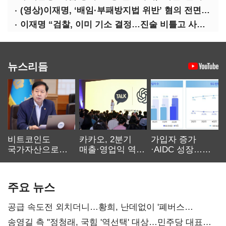
(영상)이재명, ‘배임·부패방지법 위반’ 혐의 전면 반박(종합)
이재명 “검찰, 이미 기소 결정…진술 비틀고 사건 조작에 악용”
뉴스리듬
비트코인도
카카오, 2분기
가입자 증가
국가자산으로…'
매출·영업익 역대
·AIDC 성장…
보관·평가·처분'
최대…에이전트
SKT 2분기 성장
기준은 숙제
AI 수익화 관건
본궤도
주요 뉴스
공급 속도전 외치더니…황희, 난데없이 '폐버스
리모델링' 제안
송영길 측 "정청래, 국힘 '역선택' 대상…민주당 대표로