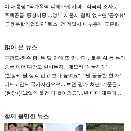
총선 지휘 못해"
이 대통령 "국가폭력 피해자에 사과…적극적 조사로
진실 밝혀야"
주택공급 '동상이몽'…정부·서울시 협력 없으면 '공수표'
'금융복합기업집단' 토스, 전 계열사 내부통제 표준화
많이 본 뉴스
구광모-젠슨 황, 두 달 만에 또 만난다…로봇·AI 등 논의
중국 이어 대만도 설비투자…메모리 ‘삼국전쟁’
(현장+)"팔 생각 접고 호가 높여요"…'덜 똘똘한 한 채'
20억 키맞추기
비트코인도 국가자산으로…'보관·평가·처분' 기준은
숙제
(현장+)"12일엔 물건 다 들어와요"…빈 매대 채우며 문
연 홈플러스
함께 볼만한 뉴스