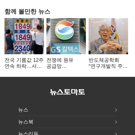
함께 볼만한 뉴스
전국 기름값 12주
전쟁에 원유
반도체공학회
연속 하락…서울
공급망
“연구개발직 주
휘발윳값 1909원
흔들리자…K-
52시간제
정유, 에너지안보
개선해야”
핵심으로 재부상
뉴스
뉴스북
뉴스리듬