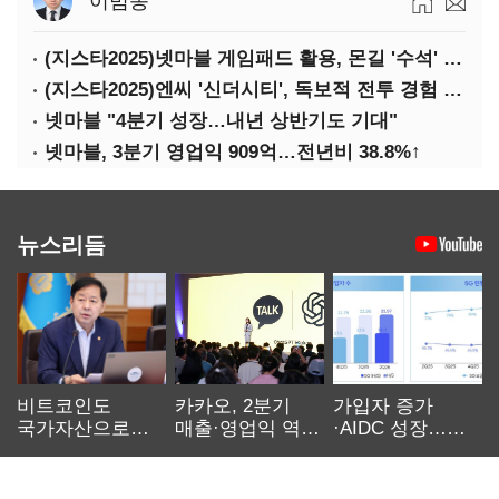
이범종
(지스타2025)넷마블 게임패드 활용, 몬길 '수석' 7대죄 '차석'
(지스타2025)엔씨 '신더시티', 독보적 전투 경험 필요
넷마블 "4분기 성장…내년 상반기도 기대"
넷마블, 3분기 영업익 909억…전년비 38.8%↑
뉴스리듬
비트코인도
카카오, 2분기
가입자 증가
국가자산으로…'
매출·영업익 역대
·AIDC 성장…
보관·평가·처분'
최대…에이전트
SKT 2분기 성장
기준은 숙제
AI 수익화 관건
본궤도