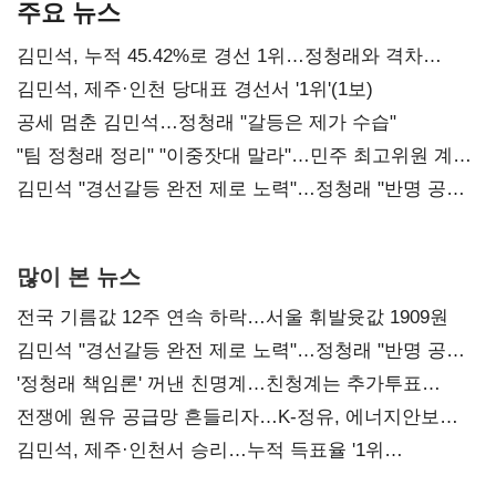
주요 뉴스
김민석, 누적 45.42%로 경선 1위…정청래와 격차
0.86%p(2보)
김민석, 제주·인천 당대표 경선서 '1위'(1보)
공세 멈춘 김민석…정청래 "갈등은 제가 수습"
"팀 정청래 정리" "이중잣대 말라"…민주 최고위원 계파
다툼 격화
김민석 "경선갈등 완전 제로 노력"…정청래 "반명 공세
사과부터"
많이 본 뉴스
전국 기름값 12주 연속 하락…서울 휘발윳값 1909원
김민석 "경선갈등 완전 제로 노력"…정청래 "반명 공세
사과부터"
'정청래 책임론' 꺼낸 친명계…친청계는 추가투표
때리기
전쟁에 원유 공급망 흔들리자…K-정유, 에너지안보
핵심으로 재부상
김민석, 제주·인천서 승리…누적 득표율 '1위
탈환'(종합)