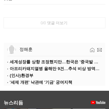
0/0
댓글 더보기
정해훈
세계성장률 상향 조정했지만…한국은 '중국발 살얼음판'
아프리카돼지열병 올해만 9건…추석 비상 방역에 '총력'
(인사)환경부
'세제 개편' 낙관에 '기금' 궁여지책
뉴스리듬