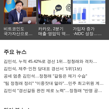
비트코인도
카카오, 2분기
가입자 증가
국가자산으로…'
매출·영업익 역대
·AIDC 성장…
보관·평가·처분'
최대…에이전트
SKT 2분기 성장
기준은 숙제
AI 수익화 관건
본궤도
주요 뉴스
김민석, 누적 45.42%로 경선 1위…정청래와 격차
0.86%p(2보)
김민석, 제주·인천 당대표 경선서 '1위'(1보)
공세 멈춘 김민석…정청래 "갈등은 제가 수습"
"팀 정청래 정리" "이중잣대 말라"…민주 최고위원 계파
다툼 격화
김민석 "경선갈등 완전 제로 노력"…정청래 "반명 공세
사과부터"