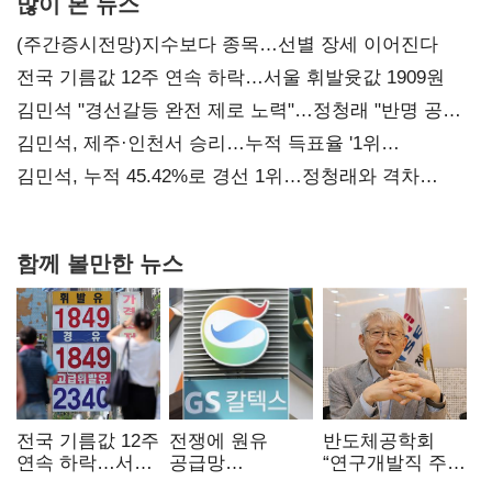
많이 본 뉴스
(주간증시전망)지수보다 종목…선별 장세 이어진다
전국 기름값 12주 연속 하락…서울 휘발윳값 1909원
김민석 "경선갈등 완전 제로 노력"…정청래 "반명 공세
사과부터"
김민석, 제주·인천서 승리…누적 득표율 '1위
탈환'(종합)
김민석, 누적 45.42%로 경선 1위…정청래와 격차
0.86%p(2보)
함께 볼만한 뉴스
전국 기름값 12주
전쟁에 원유
반도체공학회
연속 하락…서울
공급망
“연구개발직 주
휘발윳값 1909원
흔들리자…K-
52시간제