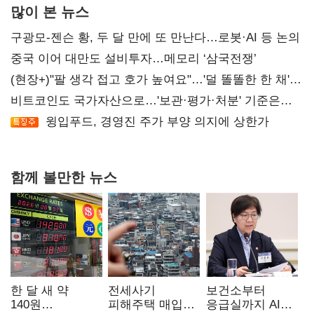
많이 본 뉴스
구광모-젠슨 황, 두 달 만에 또 만난다…로봇·AI 등 논의
중국 이어 대만도 설비투자…메모리 ‘삼국전쟁’
(현장+)"팔 생각 접고 호가 높여요"…'덜 똘똘한 한 채'
20억 키맞추기
비트코인도 국가자산으로…'보관·평가·처분' 기준은
숙제
윙입푸드, 경영진 주가 부양 의지에 상한가
함께 볼만한 뉴스
한 달 새 약
전세사기
보건소부터
140원
피해주택 매입
응급실까지 AI