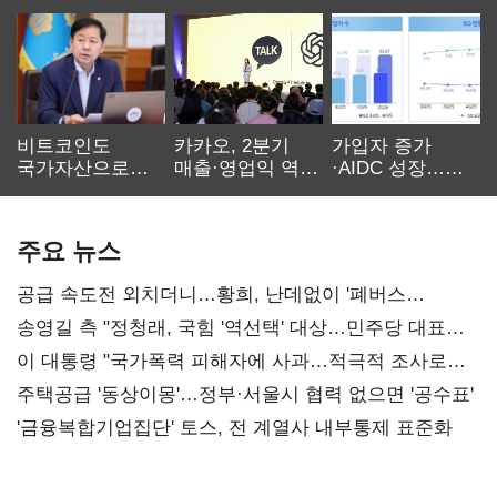
비트코인도
카카오, 2분기
가입자 증가
국가자산으로…'
매출·영업익 역대
·AIDC 성장…
보관·평가·처분'
최대…에이전트
SKT 2분기 성장
기준은 숙제
AI 수익화 관건
본궤도
주요 뉴스
공급 속도전 외치더니…황희, 난데없이 '폐버스
리모델링' 제안
송영길 측 "정청래, 국힘 '역선택' 대상…민주당 대표로
총선 지휘 못해"
이 대통령 "국가폭력 피해자에 사과…적극적 조사로
진실 밝혀야"
주택공급 '동상이몽'…정부·서울시 협력 없으면 '공수표'
'금융복합기업집단' 토스, 전 계열사 내부통제 표준화