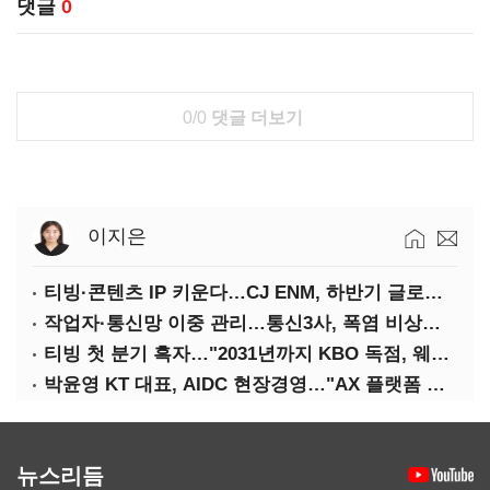
댓글
0
0/0
댓글 더보기
이지은
티빙·콘텐츠 IP 키운다…CJ ENM, 하반기 글로벌 확장 가속
작업자·통신망 이중 관리…통신3사, 폭염 비상대응 돌입
티빙 첫 분기 흑자…"2031년까지 KBO 독점, 웨이브 합병도 속도"
박윤영 KT 대표, AIDC 현장경영…"AX 플랫폼 핵심 인프라로 키운다"
뉴스리듬