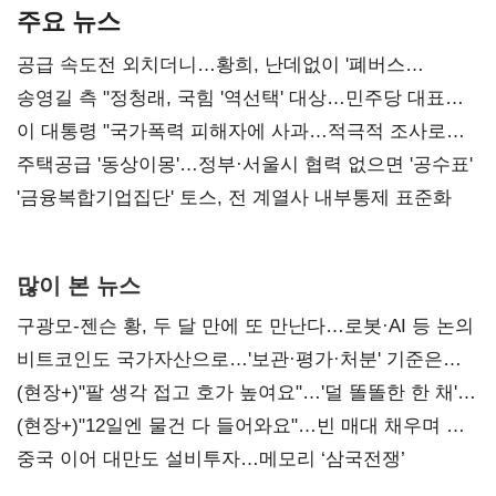
주요 뉴스
공급 속도전 외치더니…황희, 난데없이 '폐버스
리모델링' 제안
송영길 측 "정청래, 국힘 '역선택' 대상…민주당 대표로
총선 지휘 못해"
이 대통령 "국가폭력 피해자에 사과…적극적 조사로
진실 밝혀야"
주택공급 '동상이몽'…정부·서울시 협력 없으면 '공수표'
'금융복합기업집단' 토스, 전 계열사 내부통제 표준화
많이 본 뉴스
구광모-젠슨 황, 두 달 만에 또 만난다…로봇·AI 등 논의
비트코인도 국가자산으로…'보관·평가·처분' 기준은
숙제
(현장+)"팔 생각 접고 호가 높여요"…'덜 똘똘한 한 채'
20억 키맞추기
(현장+)"12일엔 물건 다 들어와요"…빈 매대 채우며 문
연 홈플러스
중국 이어 대만도 설비투자…메모리 ‘삼국전쟁’