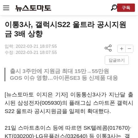
구독
이통3사, 갤럭시S22 울트라 공시지원
금 3배 상향
입력: 2022-03-21 18:07:55
수정: 2022-03-21 18:07:55
답글쓰기
출시 3주만에 지원금 최대 15만→55만원
GOS 이슈 영향…아이폰SE3 등 신제품 대응
[뉴스토마토 이지은 기자] 이동통신3사가 지난달 출
시된
삼성전자(005930)
의 플래그십 스마트폰 갤럭시
S22 울트라 공시지원금을 일제히 확대했다.
21일 스마트초이스 등에 따르면
SK텔레콤(017670)
·
KT(030200)
·
LG유플러스(032640)
등 이통3사는 갤