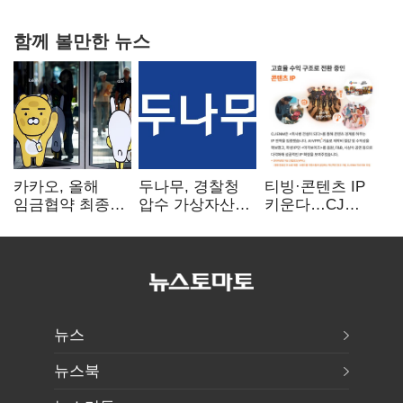
함께 볼만한 뉴스
카카오, 올해
두나무, 경찰청
티빙·콘텐츠 IP
임금협약 최종
압수 가상자산
키운다…CJ
타결…연봉 6.3%
보관 맡는다…
ENM, 하반기
인상·격려금
커스터디 사업
글로벌 확장 가속
300만원
최종 낙찰
뉴스
뉴스북