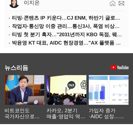
이지은
티빙·콘텐츠 IP 키운다…CJ ENM, 하반기 글로벌 확장 가속
작업자·통신망 이중 관리…통신3사, 폭염 비상대응 돌입
티빙 첫 분기 흑자…"2031년까지 KBO 독점, 웨이브 합병도 속도"
박윤영 KT 대표, AIDC 현장경영…"AX 플랫폼 핵심 인프라로 키운다"
뉴스리듬
비트코인도
카카오, 2분기
가입자 증가
국가자산으로…'
매출·영업익 역대
·AIDC 성장…
보관·평가·처분'
최대…에이전트
SKT 2분기 성장
기준은 숙제
AI 수익화 관건
본궤도