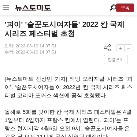
구독
'괴이' '술꾼도시여자들' 2022 칸 국제
시리즈 페스티벌 초청
입력: 2022-03-10 14:07:51
수정: 2022-03-10 14:07:51
답글쓰기
[뉴스토마토 신상민 기자] 티빙 오리지널 시리즈
‘
괴
이
’, ‘
술꾼도시여자들
’
이
2022
년 칸 국제 시리즈 페스
티벌 코리아 포커스 섹션에 공식 초청됐다
.
올해로
5
회를 맞이한 칸 국제 시리즈 페스티벌은
4
월
1
일부터
6
일까지 프랑스 칸에서 열린다
. ‘
괴이
’
는 프
랑스 현지시각
4
월
6
일 오전
9
시
, ‘
술꾼도시여자들
’
은
같은 날 오전
11
시에 공식 상영될 예정이다
.