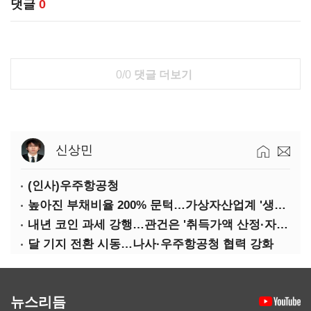
댓글
0
0/0
댓글 더보기
신상민
(인사)우주항공청
높아진 부채비율 200% 문턱…가상자산업계 '생존 시험대'
내년 코인 과세 강행…관건은 '취득가액 산정·자산 이동'
달 기지 전환 시동…나사·우주항공청 협력 강화
뉴스리듬