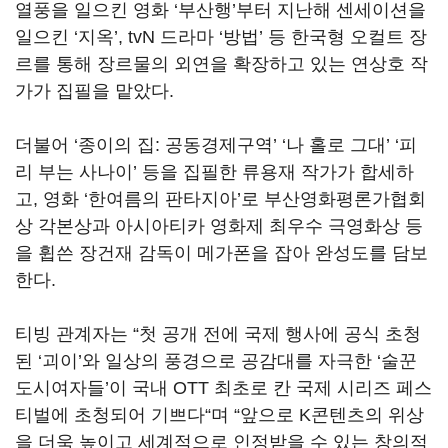
열풍을 일으킨 영화
‘
부산행
’
부터 지난해 센세이션을
일으킨
‘
지옥
’, tvN
드라마
‘
방법
’
등 한국형 오컬트 장
르를 통해 장르물의 외연을 확장하고 있는 연상호 작
가가 집필을 맡았다
.
더불어
‘
종이의 집
:
공동경제구역
’ ‘
나 홀로 그대
’ ‘
피
리 부는 사나이
’
등을 집필한 류용재 작가가 합세하
고
,
영화
‘
한여름의 판타지아
’
로 부산영화평론가협회
상 각본상과 아시아티카 영화제 최우수 극영화상 등
을 휩쓴 장건재 감독이 메가폰을 잡아 완성도를 담보
한다
.
티빙 관계자는
“
첫 공개 전에 국제 행사에 공식 초청
된
‘
괴이
’
와 일상의 풍경으로 공감대를 자극한
‘
술꾼
도시여자들
’
이 국내
OTT
최초로 칸 국제 시리즈 페스
티벌에 초청되어 기쁘다
“
며
“
앞으로
K
콘텐츠의 위상
을 더욱 높이고 세계적으로 인정받을 수 있는 창의적