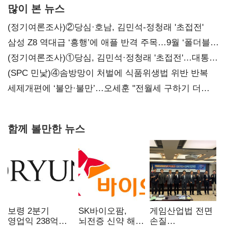
많이 본 뉴스
(정기여론조사)②당심·호남, 김민석-정청래 '초접전'
삼성 Z8 역대급 ‘흥행’에 애플 반격 주목…9월 ‘폴더블
대전’
(정기여론조사)①당심, 김민석·정청래 '초접전'…대통령
지지도 '50% 아래로'(종합)
(SPC 민낯)④솜방망이 처벌에 식품위생법 위반 반복
세제개편에 ‘불안·불만’…오세훈 "전월세 구하기 더
힘들어질 것"
함께 볼만한 뉴스
보령 2분기
SK바이오팜,
게임산업법 전면
영업익 238억…
뇌전증 신약 해외
손질