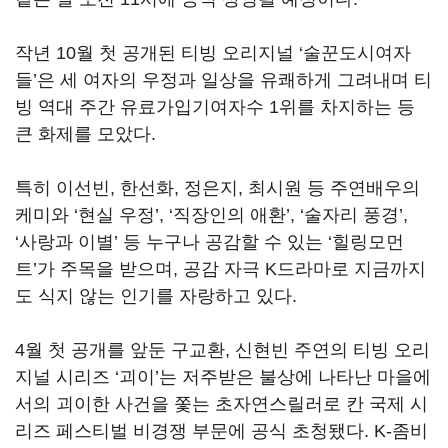
작년
10
월 첫 공개된 티빙 오리지널
‘
술꾼도시여자
들
’
은 세 여자의 우정과 일상을 유쾌하게 그려내며 티
빙 역대 주간 유료가입기여자수
1
위를 차지하는 등
큰 화제를 모았다
.
특히 이선빈
,
한선화
,
정은지
,
최시원 등 주연배우의
케미와
‘
현실 우정
’, ‘
직장인의 애환
’, ‘
술자리 풍경
’,
‘
사랑과 이별
’
등 누구나 공감할 수 있는
‘
힐링모먼
트
’
가 주목을 받으며
,
공감 자극
K
드라마로 지금까지
도 식지 않는 인기를 자랑하고 있다
.
4
월 첫 공개를 앞둔 구교환
,
신현빈 주연의 티빙 오리
지널 시리즈
‘
괴이
’
는 저주받은 불상에 나타난 마을에
서의 괴이한 사건을 쫓는 초자연스릴러로 칸 국제 시
리즈 페스티벌 비경쟁 부문에 공식 초청됐다
. K-
좀비