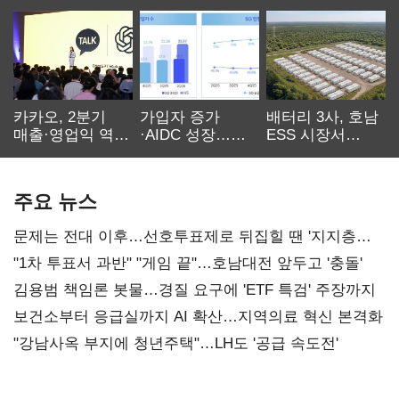
카카오, 2분기
가입자 증가
배터리 3사, 호남
매출·영업익 역대
·AIDC 성장…
ESS 시장서
최대…에이전트
SKT 2분기 성장
‘격돌’
AI 수익화 관건
본궤도
주요 뉴스
문제는 전대 이후…선호투표제로 뒤집힐 땐 '지지층
불복'
"1차 투표서 과반" "게임 끝"…호남대전 앞두고 '충돌'
김용범 책임론 봇물…경질 요구에 'ETF 특검' 주장까지
보건소부터 응급실까지 AI 확산…지역의료 혁신 본격화
"강남사옥 부지에 청년주택"…LH도 '공급 속도전'