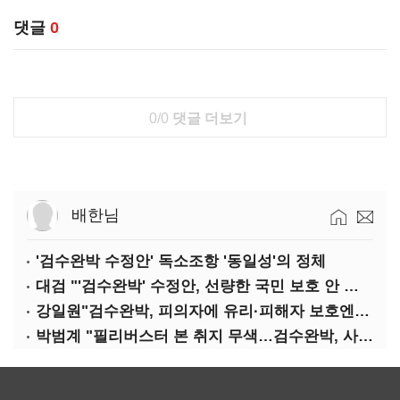
댓글
0
0/0
댓글 더보기
배한님
'검수완박 수정안' 독소조항 '동일성'의 정체
대검 "'검수완박' 수정안, 선량한 국민 보호 안 보여"
강일원"검수완박, 피의자에 유리·피해자 보호엔 문제"
박범계 "필리버스터 본 취지 무색…검수완박, 사실상 합의"