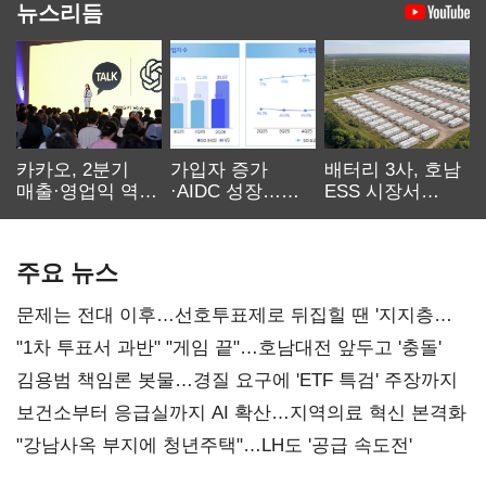
뉴스리듬
카카오, 2분기
가입자 증가
배터리 3사, 호남
매출·영업익 역대
·AIDC 성장…
ESS 시장서
최대…에이전트
SKT 2분기 성장
‘격돌’
AI 수익화 관건
본궤도
주요 뉴스
문제는 전대 이후…선호투표제로 뒤집힐 땐 '지지층
불복'
"1차 투표서 과반" "게임 끝"…호남대전 앞두고 '충돌'
김용범 책임론 봇물…경질 요구에 'ETF 특검' 주장까지
보건소부터 응급실까지 AI 확산…지역의료 혁신 본격화
"강남사옥 부지에 청년주택"…LH도 '공급 속도전'