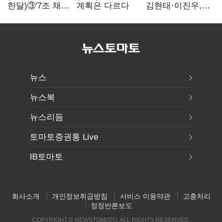
한달)③'7조 채무'
계획은 다르다
김현태·이진우,
곳간에 충격…
박안수는 "국가에
추미애, 20년만에
헌신"…법정서
'비상재정' 선언
드러난 군
승부수
수뇌부의 민낯
뉴스
뉴스북
뉴스리듬
토마토증권통 Live
IB토마토
회사소개
개인정보취급방침
서비스 이용약관
고충처리
정정반론보도
COPYRIGHT © NEWSTOMATO. ALL RIGHTS RESERVED.