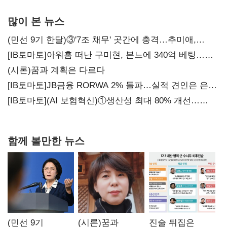
많이 본 뉴스
(민선 9기 한달)③'7조 채무' 곳간에 충격…추미애,
20년만에 '비상재정' 선언 승부수
[IB토마토]아워홈 떠난 구미현, 본느에 340억 베팅…
가족 지배체제 구축
(시론)꿈과 계획은 다르다
[IB토마토]JB금융 RORWA 2% 돌파…실적 견인은 은행
아닌 캐피탈
[IB토마토](AI 보험혁신)①생산성 최대 80% 개선…
현실은 '실행 격차'
함께 볼만한 뉴스
(민선 9기
(시론)꿈과
진술 뒤집은