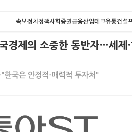
속보
정치
정책
사회
증권
금융
산업
테크
유통
건설
한국경제의 소중한 동반자…세제
"한국은 안정적·매력적 투자처"