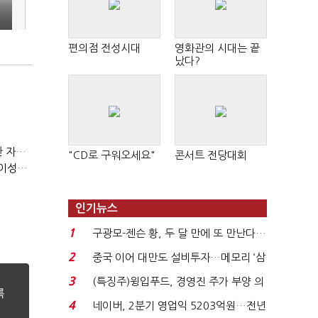
편의점 전성시대
영화관의 시대는 끝
났다?
(정기여론조사)③2순위, 10명 중 4명 '송영길'…정청래 '한 자릿수'
"CD로 구워오세요"
콘서트 전당대회
(정기여론조사)④최고위원 최민희·박선원 '양강'…서미화·이성윤·임미애 뒤이어
인기뉴스
1
구광모-젠슨 황, 두 달 만에 또 만난다…
로봇·AI 등 논...
2
중국 이어 대만도 설비투자…메모리 ‘삼
국전쟁’
3
(특징주)윙입푸드, 경영진 주가 부양 의
지에 상한가...
4
네이버, 2분기 영업익 5203억원…전년