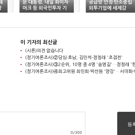
해
문 대통령, 내일 화이자·
공급망 안정·탄소중립
방
머크 등 외국인투자 기
외투기업에 세제감
업과 간담회
면…"총 821억 투입"
이 기자의 최신글
(시론)의견 없습니다
(정기여론조사)②당심·호남, 김민석-정청래 '초접전'
0
/
300