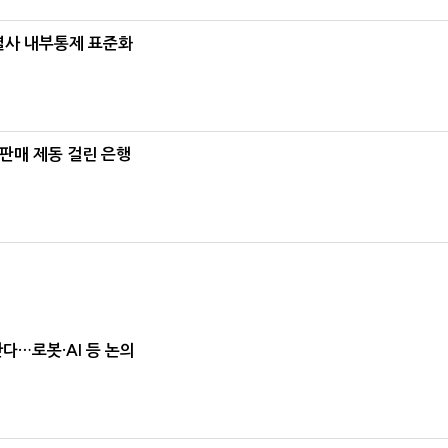
계열사 내부통제 표준화
 판매 제동 걸린 은행
난다…로봇·AI 등 논의