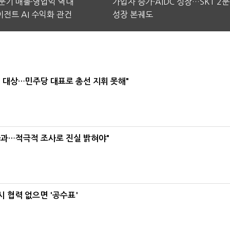
2분기 매출·영업익 역대
가입자 증가·AIDC 성장…SKT 2
전트 AI 수익화 관건
성장 본궤도
택' 대상…민주당 대표로 총선 지휘 못해"
사과…적극적 조사로 진실 밝혀야"
 협력 없으면 '공수표'