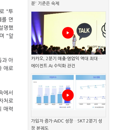
분' 기준은 숙제
로 "투
세를 면
 설명했
며 "앞
카카오, 2분기 매출·영업익 역대 최대…
동과 아
에이전트 AI 수익화 관건
자 애로
 속에서
투자처로
의 매력
가입자 증가·AIDC 성장…SKT 2분기 성
장 본궤도