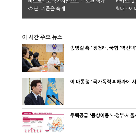
비트코인도 국가자산으로…'보관·평가
카카오, 
·처분' 기준은 숙제
최대…에이
이 시간 주요 뉴스
송영길 측 "정청래, 국힘 '역선
이 대통령 "국가폭력 피해자에 
주택공급 '동상이몽'…정부·서울시