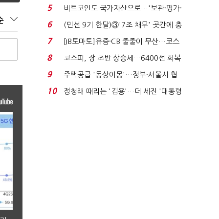
비 0.2% 감소...
5
비트코인도 국가자산으로…'보관·평가·
순
처분' 기준은 ...
6
(민선 9기 한달)③'7조 채무' 곳간에 충
격…추미애, 20년...
7
[IB토마토]유증·CB 줄줄이 무산…코스
닥 벌점 급증에 ...
8
코스피, 장 초반 상승세…6400선 회복
시도
9
주택공급 '동상이몽'…정부·서울시 협
력 없으면 '공수표'...
10
정청래 때리는 '김용'…더 세진 '대통령
최측근' 입...