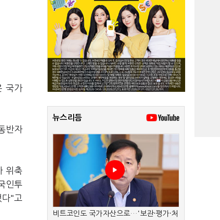
은 국가
뉴스리듬
 동반자
가 위축
외국인투
했다"고
비트코인도 국가자산으로…'보관·평가·처