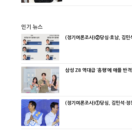
인기 뉴스
(정기여론조사)②당심·호남, 김민석
삼성 Z8 역대급 ‘흥행’에 애플 반격
(정기여론조사)①당심, 김민석·정청