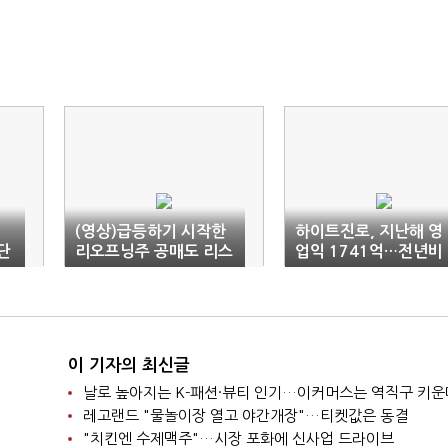
(영상)급등하기 시작한
하이트진로, 지난해 영
단
리오프닝주 공매도 리스
업익 1741억…전년비
크 주의보…옥석가리기
12.3%↓
필요
이 기자의 최신글
날로 높아지는 K-패션·뷰티 인기…이커머스는 역직구 키운
레고랜드 "물놀이장 열고 야간개장"…티켓값은 동결
"치킨엔 수제맥주"…시장 포화에 신사업 드라이브