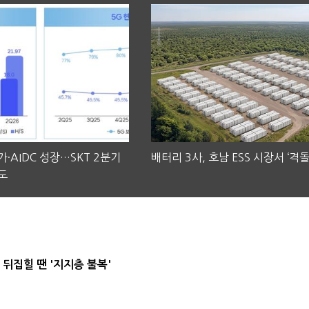
·AIDC 성장…SKT 2분기
배터리 3사, 호남 ESS 시장서 ‘격돌
도
뒤집힐 땐 '지지층 불복'