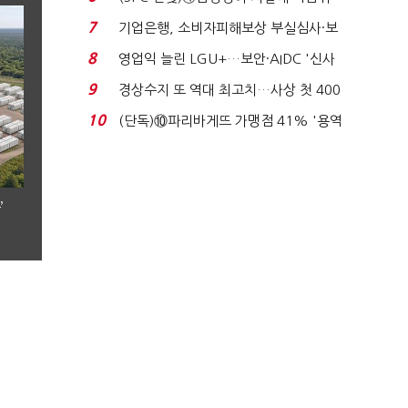
생법 위반 반복...
7
기업은행, 소비자피해보상 부실심사·보
이스피싱 공시 ...
8
영업익 늘린 LGU+…보안·AIDC '신사
업 드라이브'...
9
경상수지 또 역대 최고치…사상 첫 400
억달러에 '3% 성...
10
(단독)⑩파리바게뜨 가맹점 41% '용역
제빵기사 없어'…고...
’