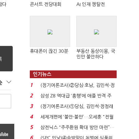
봤다
콘서트 전당대회
AI 인재 쟁탈전
휴대폰이 끊긴 30분
부동산 동상이몽, 국
민만 불안하다
인기뉴스
순
1
(정기여론조사)②당심·호남, 김민석-정
청래 '초접전'...
2
삼성 Z8 역대급 ‘흥행’에 애플 반격 주
목…9월 ‘폴...
3
(정기여론조사)①당심, 김민석·정청래
'초접전'…대통령 ...
4
세제개편에 ‘불안·불만’…오세훈 "전월
세 구하기 더 ...
5
삼전닉스 “주주환원 확대 방안 마련”…
로이터에 성명...
6
(SPC 민낯)④솜방망이 처벌에 식품위