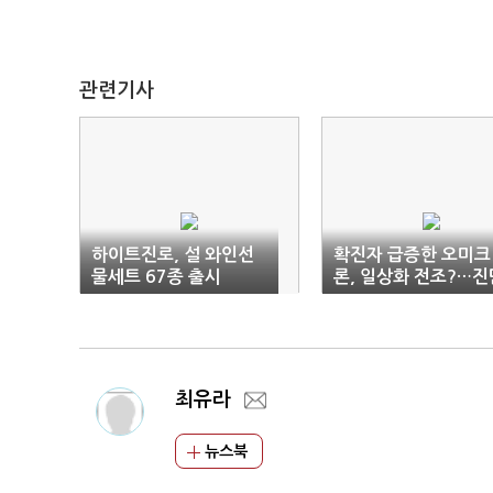
관련기사
하이트진로, 설 와인선
확진자 급증한 오미크
물세트 67종 출시
론, 일상화 전조?…진
키트·리오프닝 테마주
동반 급등
최유라
뉴스북