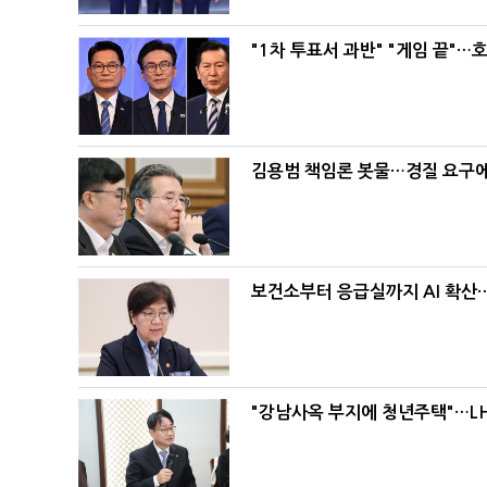
"1차 투표서 과반" "게임 끝"…
김용범 책임론 봇물…경질 요구에 
보건소부터 응급실까지 AI 확산
"강남사옥 부지에 청년주택"…LH