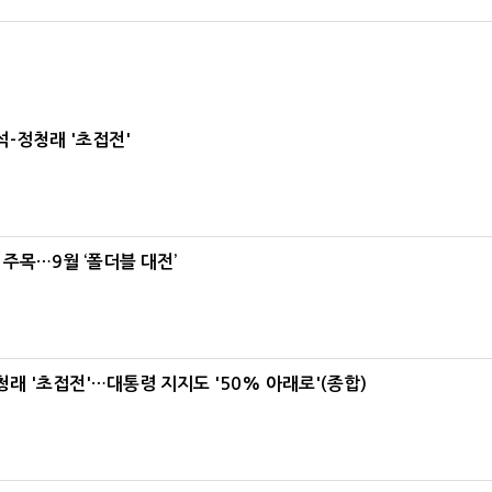
-정청래 '초접전'
 주목…9월 ‘폴더블 대전’
래 '초접전'…대통령 지지도 '50% 아래로'(종합)