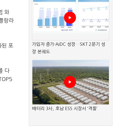
엄 와
 쁠랑라
가입자 증가·AIDC 성장…SKT 2분기 성
화된 포
장 본궤도
를 다
TOP5
배터리 3사, 호남 ESS 시장서 ‘격돌’