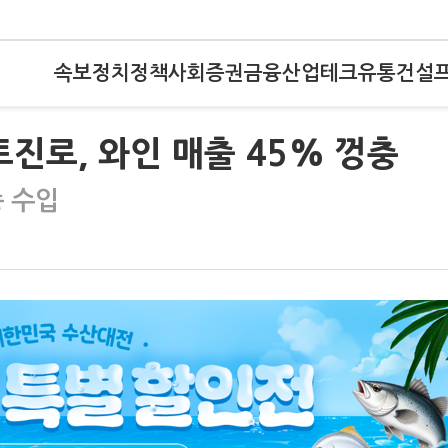
속보
정치
정책
사회
증권
금융
산업
테크
유통
건설
진로, 와인 매출 45% 껑충
 수입