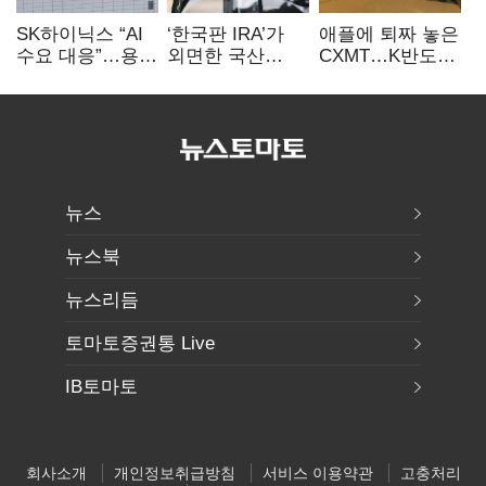
SK하이닉스 “AI
‘한국판 IRA’가
애플에 퇴짜 놓은
수요 대응”…용인
외면한 국산
CXMT…K반도체
·청주 팹에 54조
전기차…
협상력 ‘호재’
투자
실효성에 ‘의문’
뉴스
뉴스북
뉴스리듬
토마토증권통 Live
IB토마토
회사소개
개인정보취급방침
서비스 이용약관
고충처리