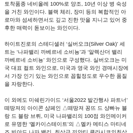
토착품종 네비올레 100%로 양조, 10년 이상 병 숙성
을 거친 와인이다. 블랙 체리, 장미 등의 복합적인 아
로마와 섬세하면서도 깊고 진한 맛을 지니고 있어 중
후한 매력이 돋보이는 와인이다.
하이트진로의 스테디셀러 ‘실버오크(Silver Oak)’ 세
트는 ‘나파밸리 까베르네 소비뇽’과 ‘알렉산더 밸리
까베르네 소비뇽’ 와인으로 구성했다. 실버오크는 미
국 대표 컬트 와인으로, 미국과 영국 와인 경매시장에
서 가장 인기 있는 와인으로 꼽힐정도로 우수한 품질
을 자랑한다.
이 외에도 미쉐린가이드 ‘서울2022 발간행사 파트너’
떼땅져의 아이콘 샴페인 △떼땅져 꽁뜨 드 샹빠뉴 블
랑 드 블랑 브뤼, 미국 나파밸리의 100점 와인메이커
로 유명한 ‘멜카이스테이트’의 △멜카 메티스 마티네
즈 빈야드 나파 밸리, 최상급 끼안티 클라시코의최상