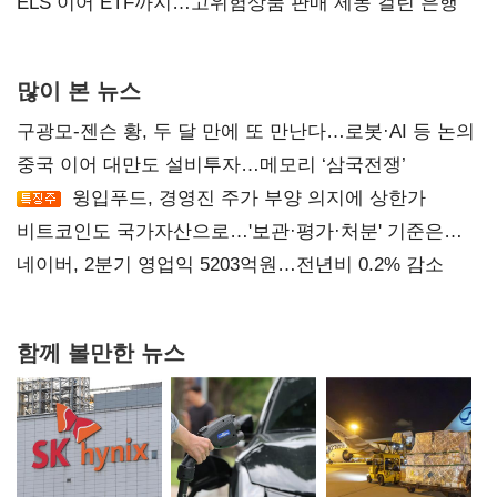
ELS 이어 ETF까지…고위험상품 판매 제동 걸린 은행
많이 본 뉴스
구광모-젠슨 황, 두 달 만에 또 만난다…로봇·AI 등 논의
중국 이어 대만도 설비투자…메모리 ‘삼국전쟁’
윙입푸드, 경영진 주가 부양 의지에 상한가
비트코인도 국가자산으로…'보관·평가·처분' 기준은
숙제
네이버, 2분기 영업익 5203억원…전년비 0.2% 감소
함께 볼만한 뉴스