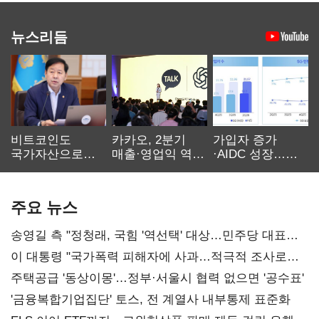
뉴스리듬
비트코인도
카카오, 2분기
가입자 증가
국가자산으로…'
매출·영업익 역대
·AIDC 성장…
보관·평가·처분'
최대…에이전트
SKT 2분기 성장
기준은 숙제
AI 수익화 관건
본궤도
주요 뉴스
송영길 측 "정청래, 국힘 '역선택' 대상…민주당 대표로
총선 지휘 못해"
이 대통령 "국가폭력 피해자에 사과…적극적 조사로
진실 밝혀야"
주택공급 '동상이몽'…정부·서울시 협력 없으면 '공수표'
'금융복합기업집단' 토스, 전 계열사 내부통제 표준화