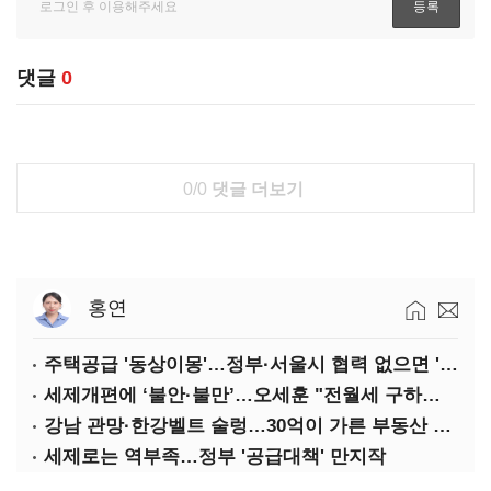
댓글
0
0/0
댓글 더보기
홍연
주택공급 '동상이몽'…정부·서울시 협력 없으면 '공수표'
세제개편에 ‘불안·불만’…오세훈 "전월세 구하기 더 힘들어질 것"
강남 관망·한강벨트 술렁…30억이 가른 부동산 민심
세제로는 역부족…정부 '공급대책' 만지작