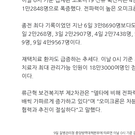
이날 0시 기준 집계된 코로나19 신규 확진자는 4
1만2848명으로 폭증했다. 전파력이 높은 오미크론
종전 최다 기록이었던 지난 6일 3만8690명보다도
일 2만268명, 3일 2만2907명, 4일 2만7438명,
9명, 9일 4만9567명이다.
재택치료 환자도 급증하는 추세다. 이날 0시 기준
치료자 최대 관리가능 인원이 18만3000여명인 
이다.
류근혁 보건복지부 제2차관은 "델타에 비해 전파력
배씩 가파르게 증가하고 있다"며 "오미크론은 차
협력과 추진이 절실하다"고 말했다.
9일 질병관리청 중앙방역대책본부에 따르면 이날 0시 기준 집