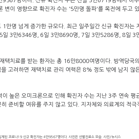
만9567명이다. 신규 확진자 수는 전날 3만6719명에서 하
 변이 영향으로 확진자 수는 '5만명 돌파'를 목전에 두고 
 1만명 넘게 증가한 규모다. 최근 일주일간 신규 확진자는 
 5일 3만6346명, 6일 3만8690명, 7일 3만5286명, 8일 3
 재택치료를 받는 환자는 총 16만8000여명이다. 방역당국
점을 고려하면 재택치료 관리 여력은 8% 정도 밖에 남지 않
이 높은 오미크론으로 인해 확진자 수는 지난 3주 연속 평균 
분히 준비할 여유를 주지 않고 있다. 지자체와 의료계의 적극
계된 코로나19 신규 확진자는 4만9567명이다. 사진은 선별진료소 모습. 사진/뉴시스