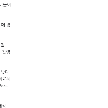
 비율이
에 없
 없
로 진행
 낮다
·의료체
 모르
제식