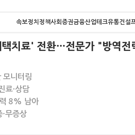
속보
정치
정책
사회
증권
금융
산업
테크
유통
건설
 재택치료' 전환…전문가 "방역전
만 모니터링
진료·상담
력 8% 남아
증·무증상