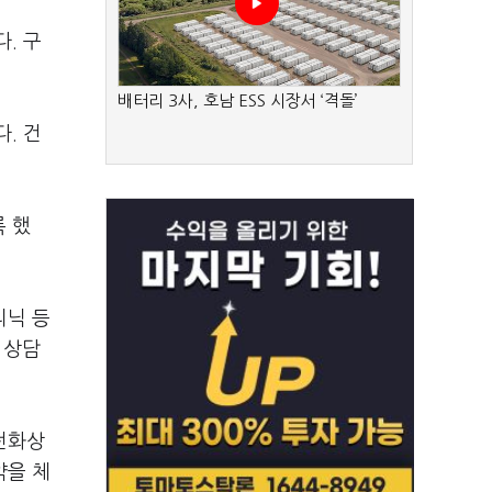
. 구
배터리 3사, 호남 ESS 시장서 ‘격돌’
. 건
 했
리닉 등
 상담
전화상
약을 체