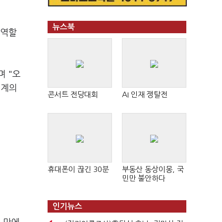
뉴스북
 역할
 "오
체계의
콘서트 전당대회
AI 인재 쟁탈전
휴대폰이 끊긴 30분
부동산 동상이몽, 국
민만 불안하다
인기뉴스