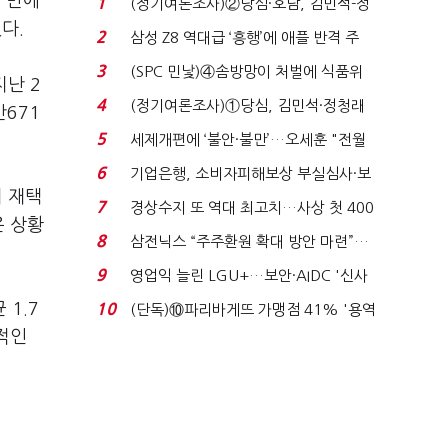
루 만에
1
(정기여론조사)②당심·호남, 김민석-정
있다.
청래 '초접전'...
2
삼성 Z8 역대급 ‘흥행’에 애플 반격 주
목…9월 ‘폴...
3
(SPC 민낯)④솜방망이 처벌에 식품위
지난 2
생법 위반 반복...
4
(정기여론조사)①당심, 김민석·정청래
만671
'초접전'…대통령 ...
5
세제개편에 ‘불안·불만’…오세훈 "전월
세 구하기 더 ...
6
기업은행, 소비자피해보상 부실심사·보
의 재택
이스피싱 공시 ...
7
경상수지 또 역대 최고치…사상 첫 400
은 상황
억달러에 '3% 성...
8
삼전닉스 “주주환원 확대 방안 마련”…
로이터에 성명...
9
영업익 늘린 LGU+…보안·AIDC '신사
업 드라이브'...
1.7
10
(단독)⑩파리바게뜨 가맹점 41% '용역
제빵기사 없어'…고...
적인