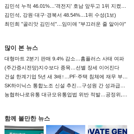
김민석 누적 46.01%…'격전지' 호남 앞두고 1위 지켰다
(2보)
김민석, 강원·대구·경북서 48.54%…1위 수성(1보)
최민희 "골리앗 김민석"…임미애 "부끄러운 줄 알아야"
많이 본 뉴스
대형마트 2분기 판매 9.4% 감소…홈플러스 사태 여파
(주간증시전망)지수보다 종목…선별 장세 이어진다
건설 한계기업 5년 새 3배↑…PF·주택 침체에 재무 부담
확대
SK하이닉스 통합노조 신설 추진…구성원 간 성과급
불만 확산
농협하나로유통 대규모유통업법 위반 적발…공정위,
과징금 4억6200만원 부과
함께 볼만한 뉴스