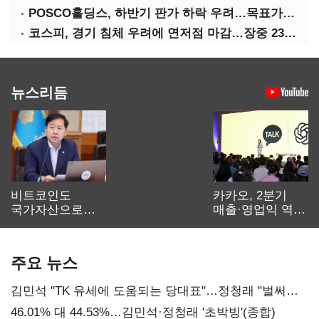
POSCO홀딩스, 하반기 판가 하락 우려…목표가↓-대신
코스피, 경기 침체 우려에 연저점 마감…장중 2300선 붕괴
뉴스리듬
비트코인도
카카오, 2분기
국가자산으로…'
매출·영업익 역대
보관·평가·처분'
최대…에이전트
기준은 숙제
AI 수익화 관건
주요 뉴스
김민석 "TK 유세에 도움되는 당대표"…정청래 "벌써
대표된 양 당직 배분"
46.01% 대 44.53%…김민석·정청래 '초박빙'(종합)