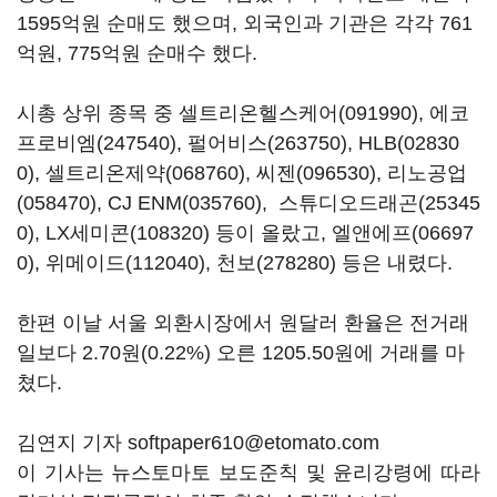
1595억원 순매도 했으며, 외국인과 기관은 각각 761
억원, 775억원 순매수 했다.
시총 상위 종목 중
셀트리온헬스케어(091990)
,
에코
프로비엠(247540)
,
펄어비스(263750)
,
HLB(02830
0)
,
셀트리온제약(068760)
,
씨젠(096530)
,
리노공업
(058470)
,
CJ ENM(035760)
,
스튜디오드래곤(25345
0)
,
LX세미콘(108320)
등이 올랐고,
엘앤에프(06697
0)
,
위메이드(112040)
,
천보(278280)
등은 내렸다.
한편 이날 서울 외환시장에서 원달러 환율은 전거래
일보다 2.70원(0.22%) 오른 1205.50원에 거래를 마
쳤다.
김연지 기자 softpaper610@etomato.com
이 기사는 뉴스토마토 보도준칙 및 윤리강령에 따라