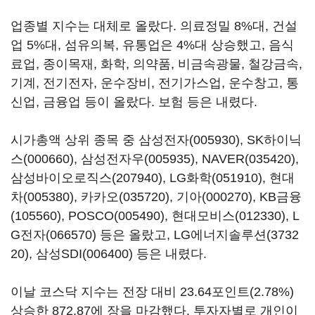
업종별 지수는 대체로 올랐다. 의료정밀 8%대, 건설
업 5%대, 섬유의복, 유통업은 4%대 상승했고, 음식
료업, 종이목재, 화학, 의약품, 비금속광물, 철강금속,
기계, 전기전자, 운수장비, 전기가스업, 운수창고, 통
신업, 금융업 등이 올랐다. 보험 등은 내렸다.
시가총액 상위 종목 중
삼성전자(005930)
,
SK하이닉
스(000660)
,
삼성전자우(005935)
,
NAVER(035420)
,
삼성바이오로직스(207940)
,
LG화학(051910)
,
현대
차(005380)
,
카카오(035720)
,
기아(000270)
,
KB금융
(105560)
,
POSCO(005490)
,
현대모비스(012330)
,
L
G전자(066570)
등은 올랐고,
LG에너지솔루션(3732
20)
,
삼성SDI(006400)
등은 내렸다.
이날 코스닥 지수는 전장 대비 23.64포인트(2.78%)
상승한 872.87에 장을 마감했다. 투자자별로 개인이