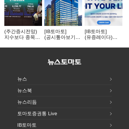
(주간증시전망)
[IB토마토]
[IB토마토]
지수보다 종목…
(공시톺아보기)
(유증레이다)
선별 장세
수주 공시, 왜
툴젠, 조달액
이어진다
바로 매출로
3분의 1 토막…
잡히지 않을까
특허소송
비용부터 챙긴다
뉴스
뉴스북
뉴스리듬
토마토증권통 Live
IB토마토