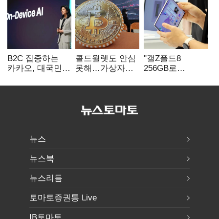
B2C 집중하는
콜드월렛도 안심
"갤Z폴드8
카카오, 대국민
못해…가상자산
256GB로
서비스 '모두의
수탁 확대에
변경하면 지원금
AI' 사활
'보안 시험대'
추가"
뉴스
뉴스북
뉴스리듬
토마토증권통 Live
IB토마토