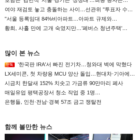
52시간까지 '뇌관'
호남은 '김민석' 서울·경기는 '정청래'…최종 승자는
'안갯속'
여야 재검토 놓고 충돌하는 사이…선관위 "투표자 수
오차 당연"
"서울 등록임대 84%비아파트…아파트 규제와
달리해야"
황희, 사흘 만에 고개 숙였지만…'폐버스 청년주택'
후폭풍
많이 본 뉴스
'한국판 IRA'서 빠진 전기차…청와대 벽에 막혔다
LX세미콘, 첫 차량용 MCU 양산 돌입…현대차·기아에
공급
시금치 한달새 152% 치솟고 가금류 90만마리 폐사
매일유업 평택공장서 청소 작업 중 1명
사망…"안전관리체계 재점검"
은행들, 인천·전남·경북 57조 금고 쟁탈전
함께 볼만한 뉴스