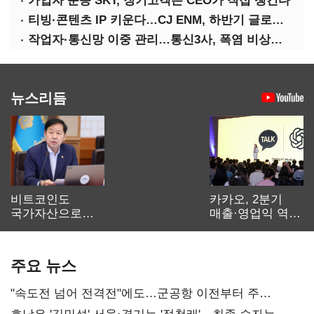
가입자 순증 SKT, 장기고객은 CEO가 직접 챙긴다
티빙·콘텐츠 IP 키운다…CJ ENM, 하반기 글로벌 확장 가속
작업자·통신망 이중 관리…통신3사, 폭염 비상대응 돌입
뉴스리듬
비트코인도
카카오, 2분기
국가자산으로…'
매출·영업익 역대
보관·평가·처분'
최대…에이전트
기준은 숙제
AI 수익화 관건
주요 뉴스
"속도전 넘어 전격전"에도…군공항 이전부터 주