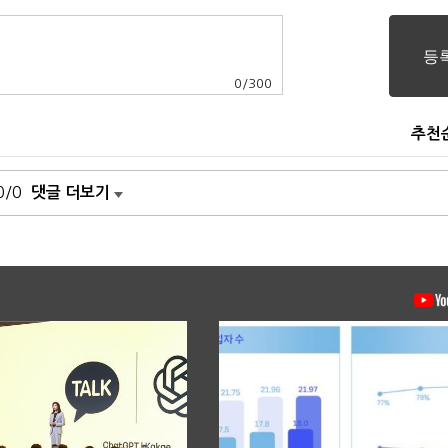
0
/
300
추천
0/0
댓글 더보기