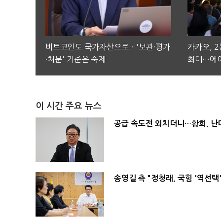
비트코인도 국가자산으로…'보관·평가
카카오, 
·처분' 기준은 숙제
최대…에이
이 시간 주요 뉴스
공급 속도전 외치더니…황희, 난
송영길 측 "정청래, 국힘 '역선