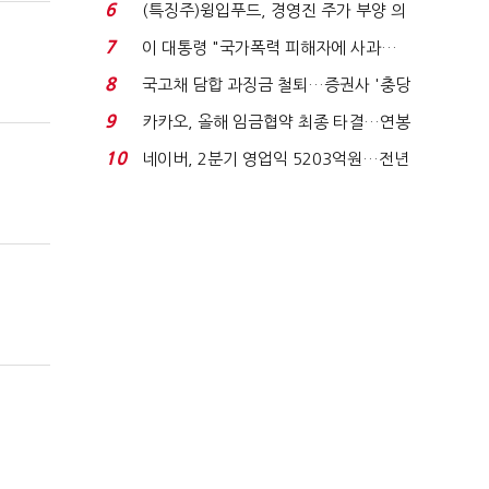
국전쟁’
6
(특징주)윙입푸드, 경영진 주가 부양 의
지에 상한가...
7
이 대통령 "국가폭력 피해자에 사과…
적극적 조사로 진...
8
국고채 담합 과징금 철퇴…증권사 '충당
금 폭탄' 우려...
9
카카오, 올해 임금협약 최종 타결…연봉
6.3% 인상·격려...
10
네이버, 2분기 영업익 5203억원…전년
비 0.2% 감소...