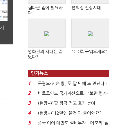
집다운 집이 필요하
편의점 전성시대
다
분기
영화관의 시대는 끝
"CD로 구워오세요"
났다?
인기뉴스
1
구광모-젠슨 황, 두 달 만에 또 만난다…
로봇·AI 등 논...
2
비트코인도 국가자산으로…'보관·평가·
처분' 기준은 ...
3
(현장+)"팔 생각 접고 호가 높여
요"…'덜 똘똘한 한 채' 20...
4
(현장+)"12일엔 물건 다 들어와요"…
빈 매대 채우며 문 연 ...
5
중국 이어 대만도 설비투자…메모리 ‘삼