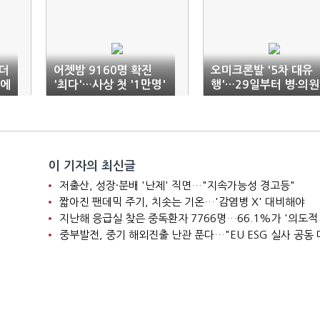
더
어젯밤 9160명 확진
오미크론발 '5차 대유
침에
'최다'…사상 첫 '1만명'
행'…29일부터 병·의원
돌파 예상
검사·치료 '전국 확대'
이 기자의 최신글
저출산, 성장·분배 '난제' 직면…"지속가능성 경고등"
짧아진 팬데믹 주기, 치솟는 기온…'감염병 X' 대비해야
지난해 응급실 찾은 중독환자 7766명…66.1%가 '의도적
중부발전, 중기 해외진출 난관 푼다…"EU ESG 실사 공동 