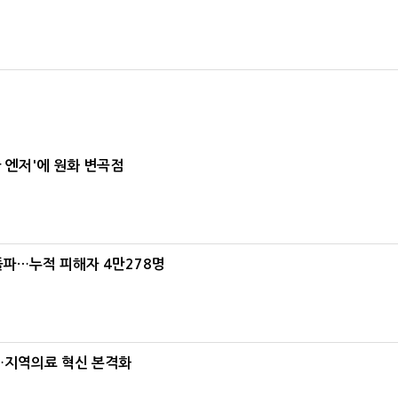
급 엔저'에 원화 변곡점
돌파…누적 피해자 4만278명
…지역의료 혁신 본격화