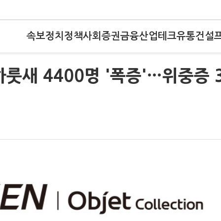
속보
정치
정책
사회
증권
금융
산업
테크
유통
건설
하룻새 4400명 '폭증'…위중증 