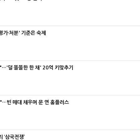
가·처분' 기준은 숙제
"…'덜 똘똘한 한 채' 20억 키맞추기
요"…빈 매대 채우며 문 연 홈플러스
 ‘삼국전쟁’