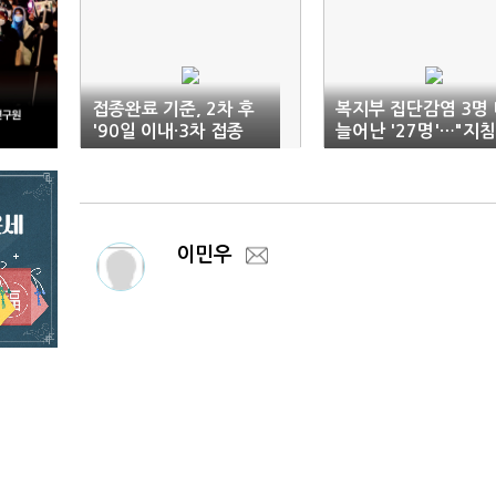
접종완료 기준, 2차 후
복지부 집단감염 3명 
'90일 이내·3차 접종
늘어난 '27명'…"지
자'만…격리 단축도 해
따라 재택근무"
당
이민우