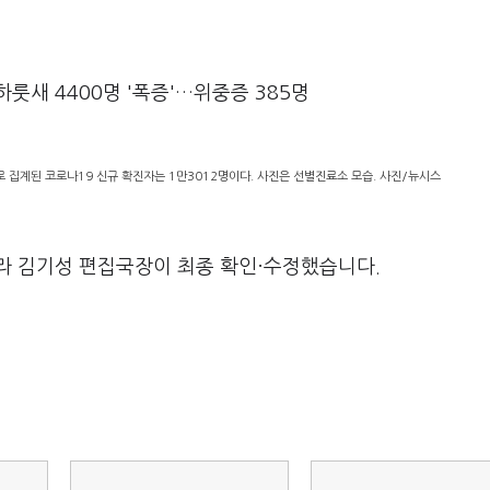
하룻새 4400명 '폭증'…위중증 385명
 집계된 코로나19 신규 확진자는 1만3012명이다. 사진은 선별진료소 모습. 사진/뉴시스
라 김기성 편집국장이 최종 확인·수정했습니다.