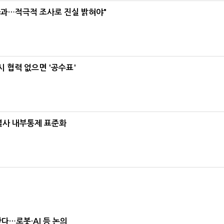
사과…적극적 조사로 진실 밝혀야"
 협력 없으면 '공수표'
계열사 내부통제 표준화
난다…로봇·AI 등 논의