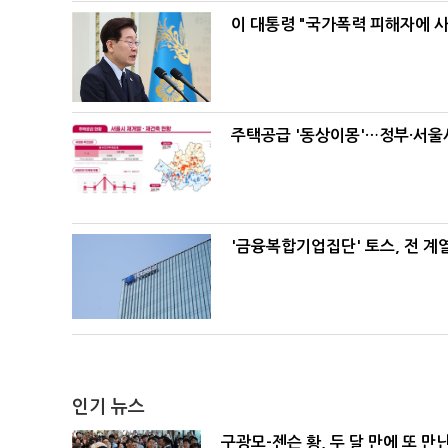
이 대통령 "국가폭력 피해자에 
주택공급 '동상이몽'…정부·서울시
'금융복합기업집단' 토스, 전 
인기 뉴스
구광모-젠슨 황, 두 달 만에 또 만