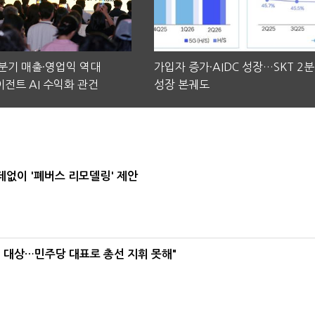
2분기 매출·영업익 역대
가입자 증가·AIDC 성장…SKT 2
전트 AI 수익화 관건
성장 본궤도
데없이 '폐버스 리모델링' 제안
택' 대상…민주당 대표로 총선 지휘 못해"