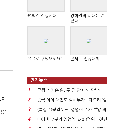
편의점 전성시대
영화관의 시대는 끝
났다?
"CD로 구워오세요"
콘서트 전당대회
인기뉴스
1
구광모-젠슨 황, 두 달 만에 또 만난다…
로봇·AI 등 논...
우리은행 ‘라임 징계’ 소송 변호사비, ‘퇴진’ 손태승 회장 개인이 납부하나
2
중국 이어 대만도 설비투자…메모리 ‘삼
국전쟁’
3
(특징주)윙입푸드, 경영진 주가 부양 의
용”
지에 상한가...
4
네이버, 2분기 영업익 5203억원…전년
비 0.2% 감소...