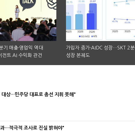
2분기 매출·영업익 역대
가입자 증가·AIDC 성장…SKT 2
전트 AI 수익화 관건
성장 본궤도
택' 대상…민주당 대표로 총선 지휘 못해"
사과…적극적 조사로 진실 밝혀야"