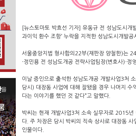
[뉴스토마토 박효선 기자] 유동규 전 성남도시개발
과이익 환수 조항’ 누락을 지적한 성남도시개발공
서울중앙지법 형사합의22부(재판장 양철한)는 2
·정민용 전 성남도개공 전략사업팀장(변호사)·정영
이날 증인으로 출석한 성남도개공 개발사업3처 소
당시) 대장동 사업에 대해 잘됐을 경우 나머지 수
다는 이야기를 했던 것 같다”고 말했다.
박씨는 현재 개발사업3처 소속 실무자로 2015년
다. 주 차장은 당시 박씨의 직속 상사로 대장동 
인물이다.