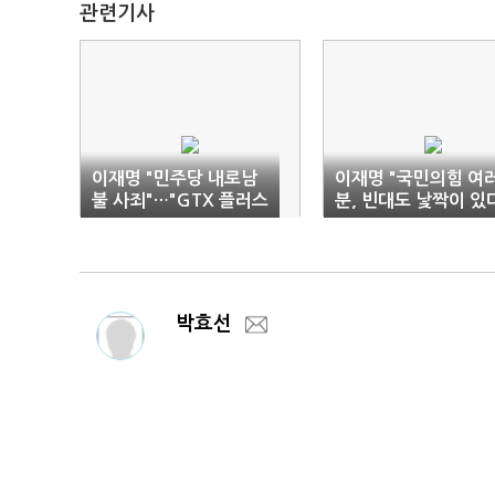
관련기사
이재명 "민주당 내로남
이재명 "국민의힘 여
불 사죄"…"GTX 플러스
분, 빈대도 낯짝이 있
로 수도권 30분 생활권"
박효선