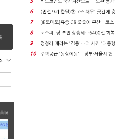
5
비트코인도 국가자산으로…'보관·평가·
처분' 기준은 ...
6
(민선 9기 한달)③'7조 채무' 곳간에 충
격…추미애, 20년...
7
[IB토마토]유증·CB 줄줄이 무산…코스
닥 벌점 급증에 ...
8
코스피, 장 초반 상승세…6400선 회복
시도
9
정청래 때리는 '김용'…더 세진 '대통령
최측근' 입...
10
주택공급 '동상이몽'…정부·서울시 협
순
력 없으면 '공수표'...