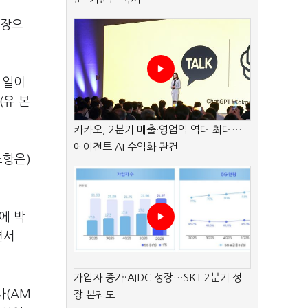
부장으
 일이
(유 본
카카오, 2분기 매출·영업익 역대 최대…
에이전트 AI 수익화 관건
조항은)
에 박
면서
가입자 증가·AIDC 성장…SKT 2분기 성
사(AM
장 본궤도