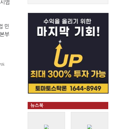
소시엄
업 민
 본부
경기도
뉴스북