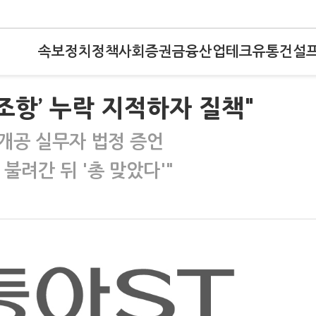
속보
정치
정책
사회
증권
금융
산업
테크
유통
건설
조항’ 누락 지적하자 질책"
개공 실무자 법정 증언
불려간 뒤 '총 맞았다'"