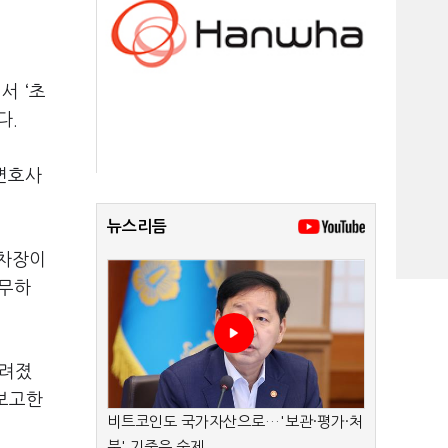
서 ‘초
다.
 변호사
뉴스리듬
 차장이
전무하
알려졌
 보고한
비트코인도 국가자산으로…'보관·평가·처
분' 기준은 숙제