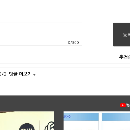
0
/
300
추천
0/0
댓글 더보기