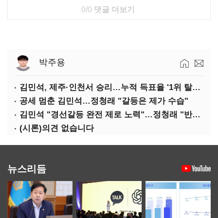
0/0
댓글 더보기
박주용
김민석, 제주·인천서 승리…누적 득표율 '1위 탈환'(종합)
공세 멈춘 김민석…정청래 "갈등은 제가 수습"
김민석 "경선갈등 완전 제로 노력"…정청래 "반명 공세 사과부터"
(시론)의견 없습니다
뉴스리듬