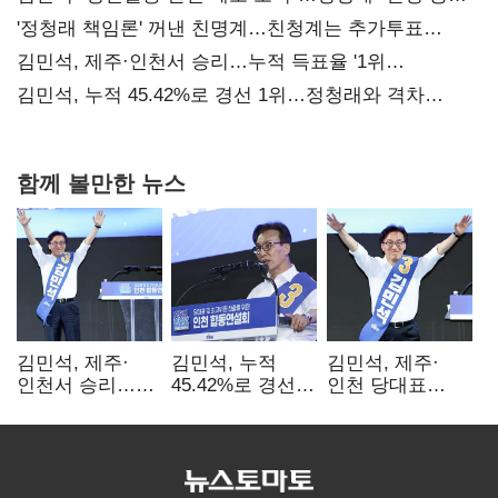
사과부터"
'정청래 책임론' 꺼낸 친명계…친청계는 추가투표
때리기
김민석, 제주·인천서 승리…누적 득표율 '1위
탈환'(종합)
김민석, 누적 45.42%로 경선 1위…정청래와 격차
0.86%p(2보)
함께 볼만한 뉴스
김민석, 제주·
김민석, 누적
김민석, 제주·
인천서 승리…
45.42%로 경선
인천 당대표
누적 득표율 '1위
1위…정청래와
경선서 '1위'(1보)
탈환'(종합)
격차
0.86%p(2보)