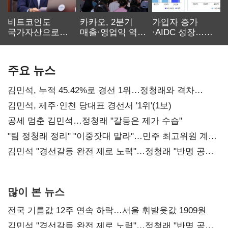
비트코인도
카카오, 2분기
가입자 증가
국가자산으로…'
매출·영업익 역대
·AIDC 성장…
보관·평가·처분'
최대…에이전트
SKT 2분기 성장
기준은 숙제
AI 수익화 관건
본궤도
주요 뉴스
김민석, 누적 45.42%로 경선 1위…정청래와 격차
0.86%p(2보)
김민석, 제주·인천 당대표 경선서 '1위'(1보)
공세 멈춘 김민석…정청래 "갈등은 제가 수습"
"팀 정청래 정리" "이중잣대 말라"…민주 최고위원 계파
다툼 격화
김민석 "경선갈등 완전 제로 노력"…정청래 "반명 공세
사과부터"
많이 본 뉴스
전국 기름값 12주 연속 하락…서울 휘발윳값 1909원
김민석 "경선갈등 완전 제로 노력"…정청래 "반명 공세