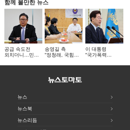
함께 볼만한 뉴스
공급 속도전
송영길 측
이 대통령
외치더니…민주,
"정청래, 국힘
"국가폭력
'폐버스
'역선택' 대상…
피해자에 사과…
리모델링'까지
민주당 대표로
적극적 조사로
제안
총선 지휘 못해"
진실 밝혀야"
뉴스
뉴스북
뉴스리듬