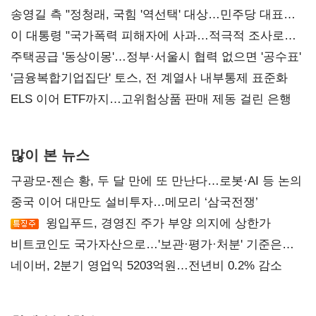
송영길 측 "정청래, 국힘 '역선택' 대상…민주당 대표로
총선 지휘 못해"
이 대통령 "국가폭력 피해자에 사과…적극적 조사로
진실 밝혀야"
주택공급 '동상이몽'…정부·서울시 협력 없으면 '공수표'
'금융복합기업집단' 토스, 전 계열사 내부통제 표준화
ELS 이어 ETF까지…고위험상품 판매 제동 걸린 은행
많이 본 뉴스
구광모-젠슨 황, 두 달 만에 또 만난다…로봇·AI 등 논의
중국 이어 대만도 설비투자…메모리 ‘삼국전쟁’
윙입푸드, 경영진 주가 부양 의지에 상한가
비트코인도 국가자산으로…'보관·평가·처분' 기준은
숙제
네이버, 2분기 영업익 5203억원…전년비 0.2% 감소