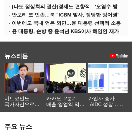
(나토 정상회의 결산)경제도 편향적…'오염수 방류'만 용인
안보리 또 빈손…북 "ICBM 발사, 정당한 방어권"
이번에도 국내 언론 외면…윤 대통령 선택적 소통
윤 대통령, 순방 중 윤석년 KBS이사 해임안 재가
뉴스리듬
비트코인도
카카오, 2분기
가입자 증가
국가자산으로…'
매출·영업익 역대
·AIDC 성장…
보관·평가·처분'
최대…에이전트
SKT 2분기 성장
기준은 숙제
AI 수익화 관건
본궤도
주요 뉴스