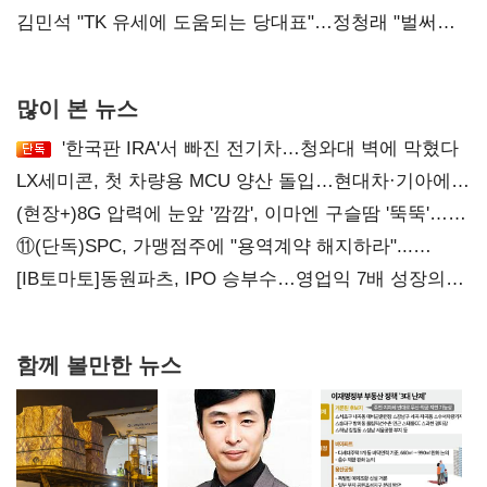
리더십' 시험대
김민석 "TK 유세에 도움되는 당대표"…정청래 "벌써
대표된 양 당직 배분"
많이 본 뉴스
'한국판 IRA'서 빠진 전기차…청와대 벽에 막혔다
LX세미콘, 첫 차량용 MCU 양산 돌입…현대차·기아에
공급
(현장+)8G 압력에 눈앞 '깜깜', 이마엔 구슬땀 '뚝뚝'…
화려한 에어쇼 뒤 땀방울
⑪(단독)SPC, 가맹점주에 "용역계약 해지하라"...
내팽개친 '사회적합의'
[IB토마토]동원파츠, IPO 승부수…영업익 7배 성장의
이면은 고객 편중
함께 볼만한 뉴스