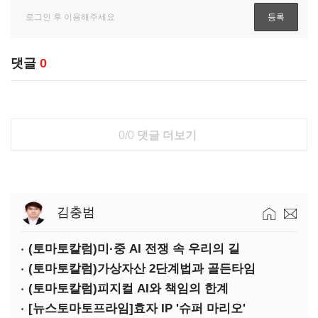
댓글
0
0/0
댓글 더보기
김충범
(토마토칼럼)미·중 AI 전쟁 속 우리의 길
(토마토칼럼)가상자산 2단계법과 골든타임
(토마토칼럼)피지컬 AI와 책임의 한계
[뉴스토마토프라임]효자 IP '슈퍼 마리오'