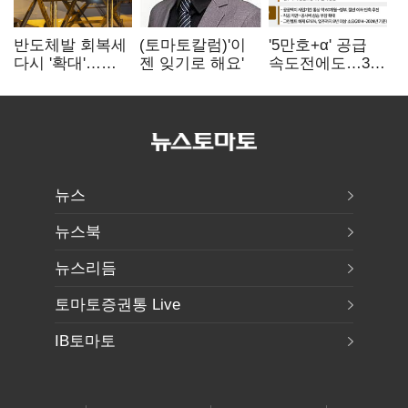
반도체발 회복세
(토마토칼럼)'이
'5만호+α' 공급
다시 '확대'…
젠 잊기로 해요'
속도전에도…3대
제조업 생산
난제 '첩첩산중'
5.8% 반등
뉴스
뉴스북
뉴스리듬
토마토증권통 Live
IB토마토