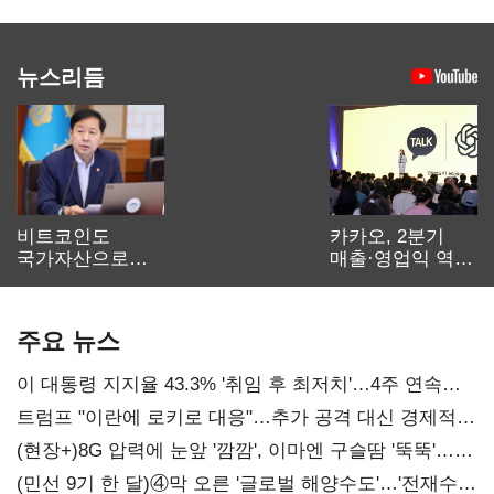
뉴스리듬
비트코인도
카카오, 2분기
국가자산으로…'
매출·영업익 역대
보관·평가·처분'
최대…에이전트
기준은 숙제
AI 수익화 관건
주요 뉴스
이 대통령 지지율 43.3% '취임 후 최저치'…4주 연속
'하락'
트럼프 "이란에 로키로 대응"…추가 공격 대신 경제적
압박 시사
(현장+)8G 압력에 눈앞 '깜깜', 이마엔 구슬땀 '뚝뚝'…
화려한 에어쇼 뒤 땀방울
(민선 9기 한 달)④막 오른 '글로벌 해양수도'…'전재수