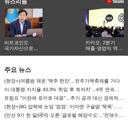
뉴스리듬
비트코인도
카카오, 2분기
국가자산으로…'
매출·영업익 역대
보관·평가·처분'
최대…에이전트
기준은 숙제
AI 수익화 관건
주요 뉴스
(현장+)여름밤 채운 '맥주 한잔'…전주가맥축제를 가다
이 대통령 지지율 43.3% '취임 후 최저치'…4주 연속
'하락'
트럼프 "이란에 로키로 대응"…추가 공격 대신 경제적
압박 시사
(현장+)8G 압력에 눈앞 '깜깜', 이마엔 구슬땀 '뚝뚝'…
화려한 에어쇼 뒤 땀방울
(민선 9기 한 달)④막 오른 '글로벌 해양수도'…'전재수
리더십' 시험대