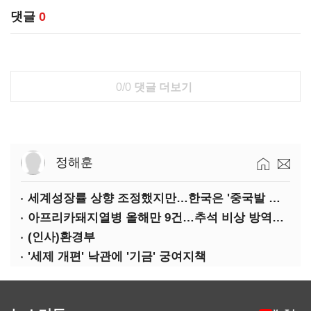
댓글
0
0/0
댓글 더보기
정해훈
세계성장률 상향 조정했지만…한국은 '중국발 살얼음판'
아프리카돼지열병 올해만 9건…추석 비상 방역에 '총력'
(인사)환경부
'세제 개편' 낙관에 '기금' 궁여지책