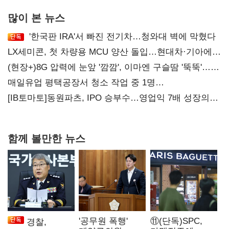
많이 본 뉴스
'한국판 IRA'서 빠진 전기차…청와대 벽에 막혔다
LX세미콘, 첫 차량용 MCU 양산 돌입…현대차·기아에
공급
(현장+)8G 압력에 눈앞 '깜깜', 이마엔 구슬땀 '뚝뚝'…
화려한 에어쇼 뒤 땀방울
매일유업 평택공장서 청소 작업 중 1명
사망…"안전관리체계 재점검"
[IB토마토]동원파츠, IPO 승부수…영업익 7배 성장의
이면은 고객 편중
함께 볼만한 뉴스
'공무원 폭행'
⑪(단독)SPC,
경찰,