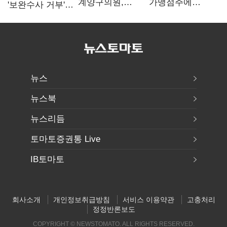
계양구의원,
가맹점주에
'보완수사 거부'
윤리위 제명
"용역계약
땐 '인사 불이익·
의결…본회의
해지하라"...
수사자격 배제'
표결은?
내팽개친
'사회적합의'
뉴스
뉴스북
뉴스리듬
토마토증권통 Live
IB토마토
회사소개
개인정보취급방침
서비스 이용약관
고충처리
정정반론보도
COPYRIGHT © NEWSTOMATO. ALL RIGHTS RESERVED.