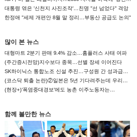
챙기기'
대통령 엮은 '신천지 사진조작'…친명 "선 넘었다" 격앙
한정애 "세제 개편안 8월 말 정리…부동산 공급도 논의"
많이 본 뉴스
대형마트 2분기 판매 9.4% 감소…홈플러스 사태 여파
(주간증시전망)지수보다 종목…선별 장세 이어진다
SK하이닉스 통합노조 신설 추진…구성원 간 성과급
불만 확산
(코스닥 퇴출 논란)②일본은 5년 기다려주는데 우리는
당장 퇴출?…시간만으론 부족한 코스닥 구하기
(현장+)'폭염중대경보'에도 농촌 이주노동자는
강행군…'야외작업 중지' 권고도 무시
함께 볼만한 뉴스