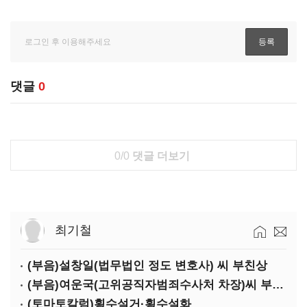
댓글
0
0/0
댓글 더보기
최기철
(부음)설창일(법무법인 정도 변호사) 씨 부친상
(부음)여운국(고위공직자범죄수사처 차장)씨 부친상
(토마토칼럼)횡수설거·횡수설화