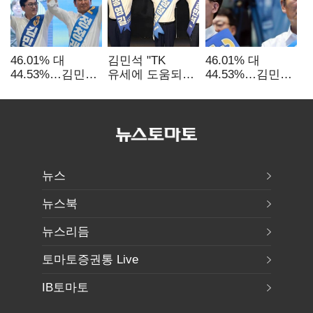
46.01% 대
김민석 "TK
46.01% 대
44.53%…김민석·
유세에 도움되는
44.53%…김민석·
정청래
당대표"…정청래
정청래
'초박빙'(종합
"벌써 대표된 양
'초박빙'(종합)
2보)
당직 배분"
뉴스
뉴스북
뉴스리듬
토마토증권통 Live
IB토마토