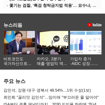
쫓기는 검찰, '특검 청탁금지법 적용'… 묘수냐, 무리수냐
뉴스리듬
비트코인도
카카오, 2분기
가입자 증가
국가자산으로…'
매출·영업익 역대
·AIDC 성장…
보관·평가·처분'
최대…에이전트
SKT 2분기 성장
기준은 숙제
AI 수익화 관건
본궤도
주요 뉴스
김민석, 강원·대구·경북서 48.54%…1위 수성(1보)
최민희 "골리앗 김민석"…임미애 "부끄러운 줄 알아야"
ISA부터 결혼 페널티까지…2030 지지율 하락에 '청년