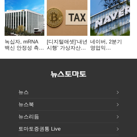
녹십자, mRNA
[디지털애셋]‘내년
네이버, 2분기
백신 안정성 측정
시행’ 가상자산
영업익
기술 확보
과세, 연말 국회
5203억원…
문턱 넘을까
전년비 0.2%
감소
뉴스
뉴스북
뉴스리듬
토마토증권통 Live