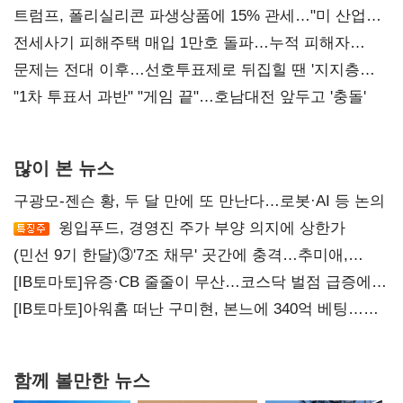
트럼프, 폴리실리콘 파생상품에 15% 관세…"미 산업
재건"
전세사기 피해주택 매입 1만호 돌파…누적 피해자
4만278명
문제는 전대 이후…선호투표제로 뒤집힐 땐 '지지층
불복'
"1차 투표서 과반" "게임 끝"…호남대전 앞두고 '충돌'
많이 본 뉴스
구광모-젠슨 황, 두 달 만에 또 만난다…로봇·AI 등 논의
윙입푸드, 경영진 주가 부양 의지에 상한가
(민선 9기 한달)③'7조 채무' 곳간에 충격…추미애,
20년만에 '비상재정' 선언 승부수
[IB토마토]유증·CB 줄줄이 무산…코스닥 벌점 급증에
상폐 압박
[IB토마토]아워홈 떠난 구미현, 본느에 340억 베팅…
가족 지배체제 구축
함께 볼만한 뉴스