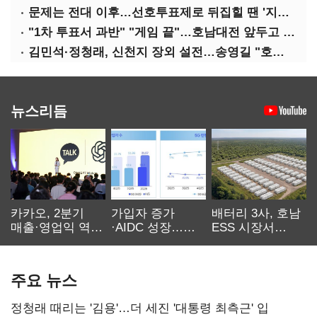
문제는 전대 이후…선호투표제로 뒤집힐 땐 '지지층 불복'
"1차 투표서 과반" "게임 끝"…호남대전 앞두고 '충돌'
김민석·정청래, 신천지 장외 설전…송영길 "호남 계몽 규탄"
뉴스리듬
카카오, 2분기
가입자 증가
배터리 3사, 호남
매출·영업익 역대
·AIDC 성장…
ESS 시장서
최대…에이전트
SKT 2분기 성장
‘격돌’
AI 수익화 관건
본궤도
주요 뉴스
정청래 때리는 '김용'…더 세진 '대통령 최측근' 입