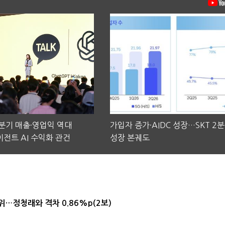
2분기 매출·영업익 역대
가입자 증가·AIDC 성장…SKT 2
전트 AI 수익화 관건
성장 본궤도
1위…정청래와 격차 0.86%p(2보)