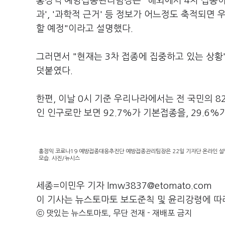
홍정익 예방접종관리팀장은 "해외에서 4차 접종이 '
과', '과학적 근거' 등 정보가 어느정도 축적되면 
할 예정"이라고 설명했다.
그러면서 "현재는 3차 접종에 집중하고 있는 상황
덧붙였다.
한편, 이날 0시 기준 우리나라에서는 전 국민의 8
인 인구로만 보면 92.7%가 기본접종을, 29.6
홍정익 코로나19 예방접종대응추진단 예방접종관리팀장은 22일 기자단 온라인 설명
모습. 사진/뉴시스
세종=이민우 기자 lmw3837@etomato.com
이 기사는 뉴스토마토 보도준칙 및 윤리강령에 따
ⓒ 맛있는 뉴스토마토, 무단 전재 - 재배포 금지