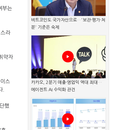
여부는
비트코인도 국가자산으로…'보관·평가·처
분' 기준은 숙제
이스라
역취약자
 이스
카카오, 2분기 매출·영업익 역대 최대…
다.
에이전트 AI 수익화 관건
판단했