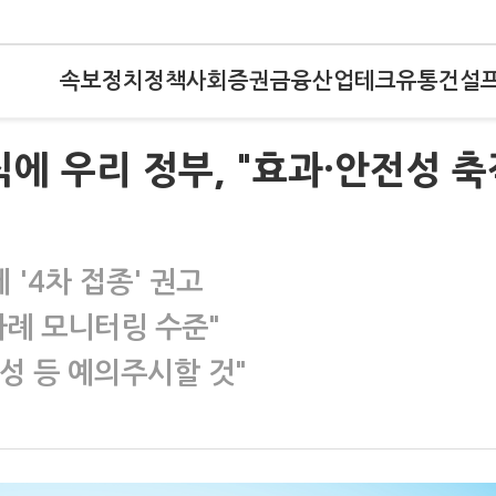
속보
정치
정책
사회
증권
금융
산업
테크
유통
건설
식에 우리 정부, "효과·안전성 축
 '4차 접종' 권고
사례 모니터링 수준"
성 등 예의주시할 것"