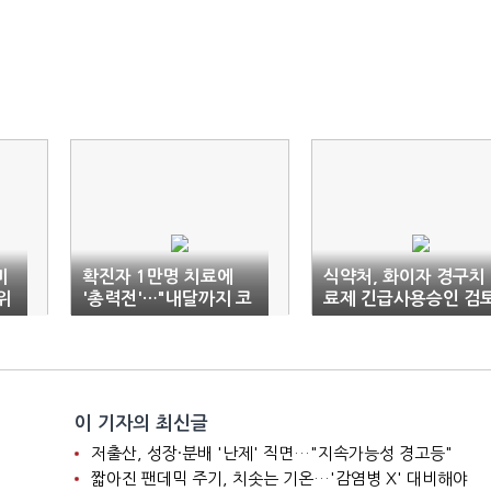
미
확진자 1만명 치료에
식약처, 화이자 경구치
위
'총력전'…"내달까지 코
료제 긴급사용승인 검
종
로나 병상 6944개 확
착수
충"
이 기자의 최신글
저출산, 성장·분배 '난제' 직면…"지속가능성 경고등"
짧아진 팬데믹 주기, 치솟는 기온…'감염병 X' 대비해야