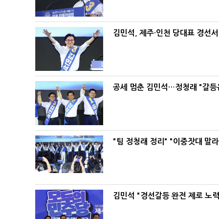
김민석, 제주·인천 당대표 경선서 '
공세 멈춘 김민석…정청래 "갈등
"팀 정청래 정리" "이중잣대 말
김민석 "경선갈등 완전 제로 노력