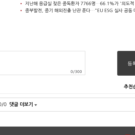
지난해 응급실 찾은 중독환자 7766명…66.1%가 '의도적
중부발전, 중기 해외진출 난관 푼다…"EU ESG 실사 공동 
0
/
300
추천
0/0
댓글 더보기