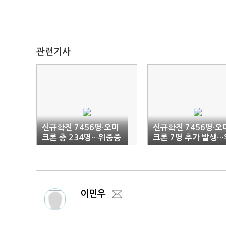
관련기사
신규확진 7456명·오미
신규확진 7456명·오
크론 총 234명…위중증
크론 7명 추가 발생…
1068명 '또 최다'(1보)
중증 1068명 '최다'(
합)
이민우