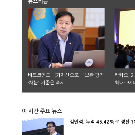
뉴스리듬
비트코인도 국가자산으로…'보관·평가
카카오, 
·처분' 기준은 숙제
최대…에이
이 시간 주요 뉴스
김민석, 누적 45.42%로 경선 