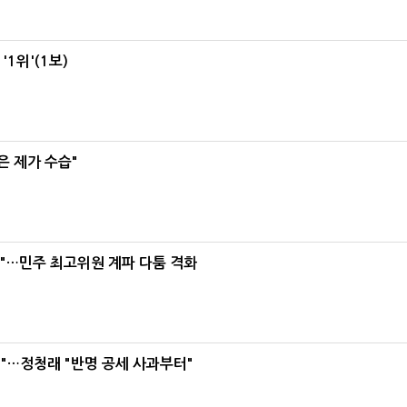
1위'(1보)
은 제가 수습"
라"…민주 최고위원 계파 다툼 격화
"…정청래 "반명 공세 사과부터"