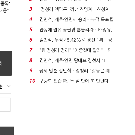
 중독'
청래 "반명 공세 사...
3
'정청래 책임론' 꺼낸 친명계…친청계
대응"
는 추가투표 때리기...
4
김민석, 제주·인천서 승리…누적 득표율
'1위 탈환'(종합)...
5
전쟁에 원유 공급망 흔들리자…K-정유,
에너지안보 핵심...
6
김민석, 누적 45.42%로 경선 1위…정
청래와 격차 0.86%p(...
7
"팀 정청래 정리" "이중잣대 말라"…민
주 최고위원 계파 다...
8
김민석, 제주·인천 당대표 경선서 '1
위'(1보)...
9
공세 멈춘 김민석…정청래 "갈등은 제
가 수습"
10
구광모-젠슨 황, 두 달 만에 또 만난다…
순
로봇·AI 등 논...