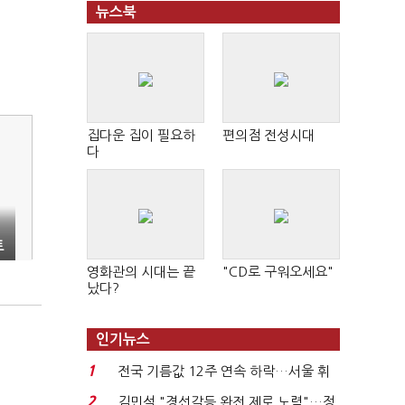
뉴스북
집다운 집이 필요하
편의점 전성시대
다
토
영화관의 시대는 끝
"CD로 구워오세요"
났다?
인기뉴스
1
전국 기름값 12주 연속 하락…서울 휘
발윳값 1909원...
2
김민석 "경선갈등 완전 제로 노력"…정