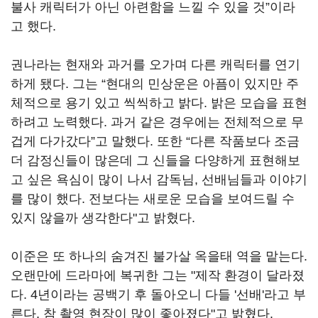
불사 캐릭터가 아닌 아련함을 느낄 수 있을 것
”
이라
고 했다
.
권나라는 현재와 과거를 오가며 다른 캐릭터를 연기
하게 됐다
.
그는
“
현대의 민상운은 아픔이 있지만 주
체적으로 용기 있고 씩씩하고 밝다
.
밝은 모습을 표현
하려고 노력했다
.
과거 같은 경우에는 전체적으로 무
겁게 다가갔다
”
고 말했다
.
또한
“
다른 작품보다 조금
더 감정신들이 많은데 그 신들을 다양하게 표현해보
고 싶은 욕심이 많이 나서 감독님
,
선배님들과 이야기
를 많이 했다
.
전보다는 새로운 모습을 보여드릴 수
있지 않을까 생각한다
"
고 밝혔다
.
이준은 또 하나의 숨겨진 불가살 옥을태 역을 맡는다
.
오랜만에 드라마에 복귀한 그는
"
제작 환경이 달라졌
다
. 4
년이라는 공백기 후 돌아오니 다들
'
선배
'
라고 부
른다
.
참 촬영 현장이 많이 좋아졌다
"
고 밝혔다
.