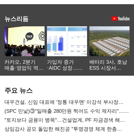
뉴스리듬
카카오, 2분기
가입자 증가
배터리 3사, 호남
매출·영업익 역대
·AIDC 성장…
ESS 시장서
최대…에이전트
SKT 2분기 성장
‘격돌’
AI 수익화 관건
본궤도
주요 뉴스
대우건설, 신임 대표에 '정통 대우맨' 이강석 부사장
내정
(SPC 민낯)③"일매출 280만원 찍어도 수익 제자리"…
점주 울리는 '상시 할인'
"토지보다 금융이 병목"…건설업계, PF 자금경색 해소
목소리
상임감사 공모 돌입한 해진공 "투명경영 체계 한층