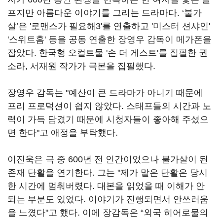
프지만 아름다운 이야기를 그리는 드라마다
. ‘
불가
살
’
은
'
로맨스가 필요해
3'
를 연출하고
'
미스터 션샤인
'
'
스위트홈
'
등을 공동 연출한 장영우 감독이 메가폰을
잡았다
.
한국형 오컬트물
'
손 더 게스트
'
를 집필한 권
소라
,
서재원 작가가 극본을 집필했다
.
장영우 감독는
"
예산이 큰 드라마가 아니기 때문에
프리 프로덕션이 쉽지 않았다
.
스태프들의 시간과 노
력이 가득 담겼기 때문에 시청자들이 좋아해 주셨으
면 한다
"
고 애정을 부탁했다
.
이진욱은 극 중
600
년 전 인간이었으나 불가살이 된
존재 단활을 연기한다
.
그는
"
제가 맡은 단활은 당시
한 시간에 멈춰버렸다
.
대본을 읽었을 때 이해가 안
되는 부분도 있었다
.
이야기가 진행되면서 안쓰러움
을 느꼈다
"
고 했다
.
이에 장감독은
“
외국 히어로물의