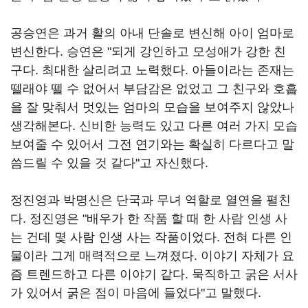
공승연은 과거 활의 아내 단솔로 변신해 아이 엄마로
변신한다
.
승연은
"
되게 강인하고 모성애가 강한 친
구다
.
최대한 살리려고 노력했다
.
아들이라는 존재는
뗄래야 뗄 수 없어서 부담감은 없었고 그 친구와 호흡
을 잘 맞춰서 멋있는 엄마의 모습을 보여주지 않았나
생각해본다
.
신비한 능력도 있고 다른 여러 가지 모습
보여줄 수 있어서 그전 연기와는 확실히 다르다고 말
씀드릴 수 있을 것 같다
"
고 자신했다
.
정진영과 박명신은 단국과 무녀 역할로 열연을 펼친
다
.
정진영은
"
배우가 한 작품 할 때 한 사람 인생 사
는 건데 몇 사람 인생 사는 작품이었다
.
전혀 다른 인
물이라 그게 매력적으로 느껴졌다
.
이야기 자체가 요
즘 트렌드하고 다른 이야기 같다
.
묵직하고 굵은 서사
가 있어서 굵은 점이 마음에 들었다"고 말했다
.