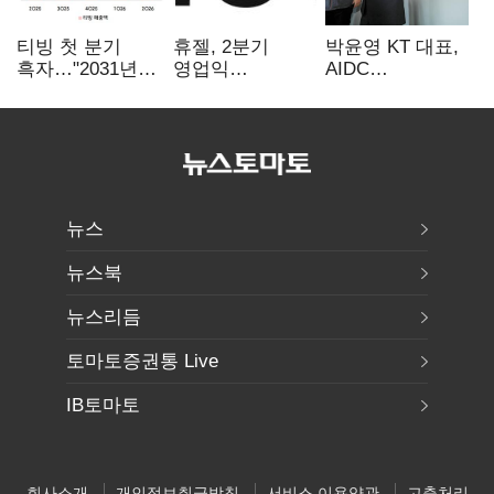
티빙 첫 분기
휴젤, 2분기
박윤영 KT 대표,
흑자…"2031년까
영업익
AIDC
지 KBO 독점,
560억원…전년비
현장경영…"AX
웨이브 합병도
1% 하락
플랫폼 핵심
속도"
인프라로
키운다"
뉴스
뉴스북
뉴스리듬
토마토증권통 Live
IB토마토
회사소개
개인정보취급방침
서비스 이용약관
고충처리