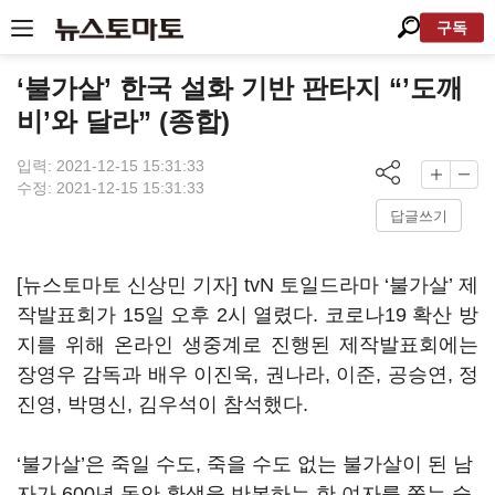
구독
‘불가살’ 한국 설화 기반 판타지 “’도깨
비’와 달라” (종합)
입력: 2021-12-15 15:31:33
수정: 2021-12-15 15:31:33
답글쓰기
[뉴스토마토 신상민 기자]
tvN
토일드라마
‘
불가살
’
제
작발표회가
15
일 오후
2
시 열렸다
.
코로나
19
확산 방
지를 위해 온라인 생중계로 진행된 제작발표회에는
장영우 감독과 배우 이진욱
,
권나라
,
이준
,
공승연
,
정
진영
,
박명신
,
김우석이 참석했다
.
‘
불가살
’
은 죽일 수도
,
죽을 수도 없는 불가살이 된 남
자가
600
년 동안 환생을 반복하는 한 여자를 쫓는 슬