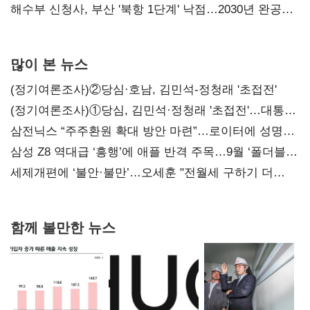
강화"
해수부 신청사, 부산 '북항 1단계' 낙점…2030년 완공
목표
많이 본 뉴스
(정기여론조사)②당심·호남, 김민석-정청래 '초접전'
(정기여론조사)①당심, 김민석·정청래 '초접전'…대통령
지지도 '50% 아래로'(종합)
삼전닉스 “주주환원 확대 방안 마련”…로이터에 성명
보내
삼성 Z8 역대급 ‘흥행’에 애플 반격 주목…9월 ‘폴더블
대전’
세제개편에 ‘불안·불만’…오세훈 "전월세 구하기 더
힘들어질 것"
함께 볼만한 뉴스