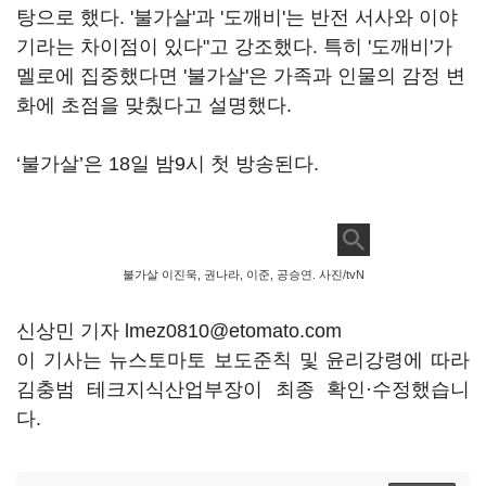
탕으로 했다
. '
불가살
'
과
'
도깨비
'
는 반전 서사와 이야
기라는 차이점이 있다
"
고 강조했다
.
특히
'
도깨비
'
가
멜로에 집중했다면
'
불가살
'
은 가족과 인물의 감정 변
화에 초점을 맞췄다고 설명했다
.
‘
불가살
’
은
18
일 밤
9
시 첫 방송된다
.
불가살 이진욱, 권나라, 이준, 공승연. 사진/tvN
신상민 기자 lmez0810@etomato.com
이 기사는 뉴스토마토 보도준칙 및 윤리강령에 따라
김충범 테크지식산업부장이 최종 확인·수정했습니
다.