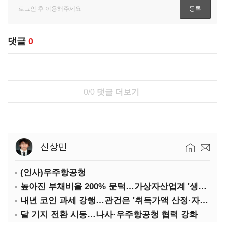
댓글
0
0/0
댓글 더보기
신상민
(인사)우주항공청
높아진 부채비율 200% 문턱…가상자산업계 '생존 시험대'
내년 코인 과세 강행…관건은 '취득가액 산정·자산 이동'
달 기지 전환 시동…나사·우주항공청 협력 강화