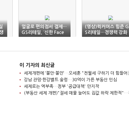
실
얼굴로 편의점서 결제…
(영상)퀵커머스 힘준 G
쟁
GS리테일, ‘신한 Face
S리테일…경쟁력 강화
Pay’ 도입
속도 낼까
이 기자의 최신글
세제개편에 ‘불안·불만’…오세훈 "전월세 구하기 더 힘들어
강남 관망·한강벨트 술렁…30억이 가른 부동산 민심
세제로는 역부족…정부 '공급대책' 만지작