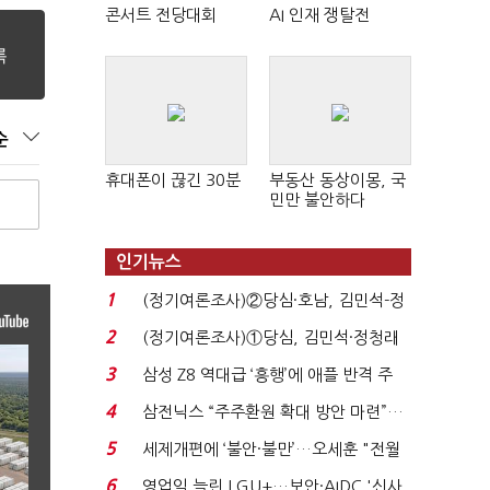
콘서트 전당대회
AI 인재 쟁탈전
순
휴대폰이 끊긴 30분
부동산 동상이몽, 국
민만 불안하다
인기뉴스
1
(정기여론조사)②당심·호남, 김민석-정
청래 '초접전'...
2
(정기여론조사)①당심, 김민석·정청래
'초접전'…대통령 ...
3
삼성 Z8 역대급 ‘흥행’에 애플 반격 주
목…9월 ‘폴...
4
삼전닉스 “주주환원 확대 방안 마련”…
로이터에 성명...
5
세제개편에 ‘불안·불만’…오세훈 "전월
세 구하기 더 ...
6
영업익 늘린 LGU+…보안·AIDC '신사