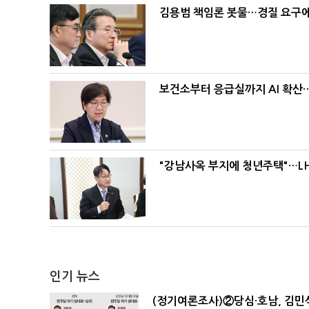
김용범 책임론 봇물…경질 요구에 
보건소부터 응급실까지 AI 확산
"강남사옥 부지에 청년주택"…LH
인기 뉴스
(정기여론조사)②당심·호남, 김민석