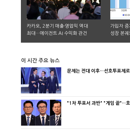
카카오, 2분기 매출·영업익 역대
가입자 증가
최대…에이전트 AI 수익화 관건
성장 본궤
이 시간 주요 뉴스
문제는 전대 이후…선호투표제로 
"1차 투표서 과반" "게임 끝"…