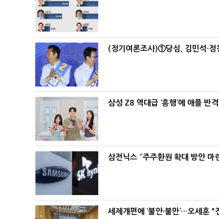
(정기여론조사)①당심, 김민석·정청
삼성 Z8 역대급 ‘흥행’에 애플 반격
삼전닉스 “주주환원 확대 방안 마
세제개편에 ‘불안·불만’…오세훈 "