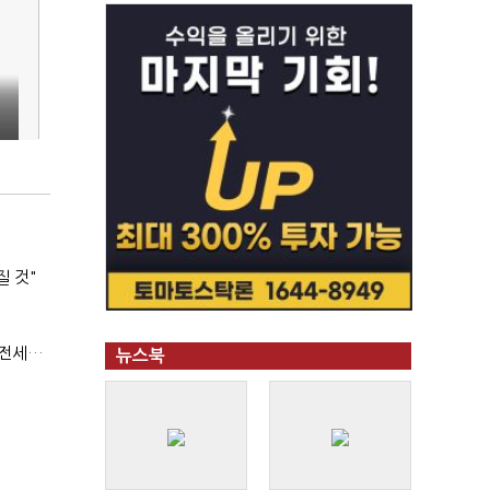
질 것"
(부동산 세제 개편)"절세 매물 늘어도 집값 하락 제한적"…전세난·양극화 심화 우려
뉴스북