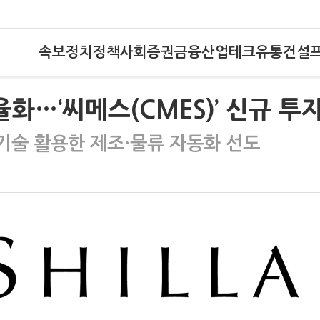
속보
정치
정책
사회
증권
금융
산업
테크
유통
건설
화…‘씨메스(CMES)’ 신규 투
 기술 활용한 제조·물류 자동화 선도