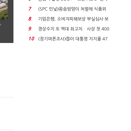
업 드라이브'...
7
(SPC 민낯)④솜방망이 처벌에 식품위
생법 위반 반복...
8
기업은행, 소비자피해보상 부실심사·보
’
이스피싱 공시 ...
9
경상수지 또 역대 최고치…사상 첫 400
억달러에 '3% 성...
10
(정기여론조사)⑤이 대통령 지지율 47.
7%…일주일 만에 ...