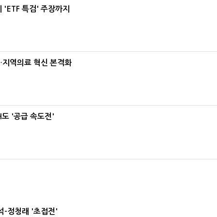
'ETF 특검' 주장까지
…지역의료 혁신 본격화
도 '공급 속도전'
-정청래 '초접전'