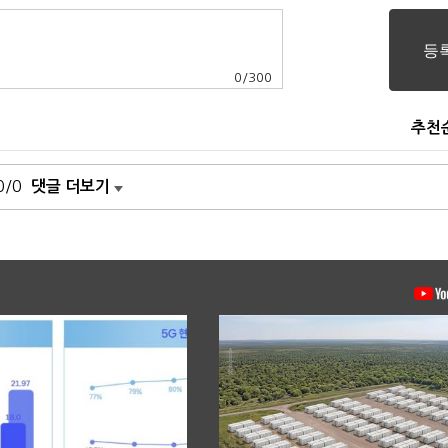
0
/
300
추천
0/0
댓글 더보기