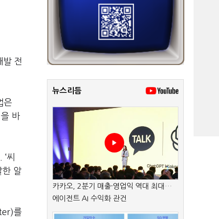
개발 전
뉴스리듬
업은
력을 바
 ‘씨
발한 알
카카오, 2분기 매출·영업익 역대 최대…
에이전트 AI 수익화 관건
er)를