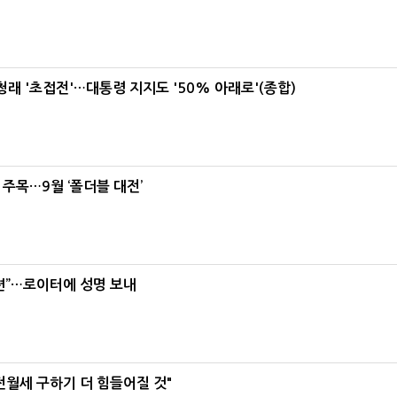
래 '초접전'…대통령 지지도 '50% 아래로'(종합)
 주목…9월 ‘폴더블 대전’
련”…로이터에 성명 보내
전월세 구하기 더 힘들어질 것"