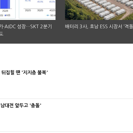
·AIDC 성장…SKT 2분기
배터리 3사, 호남 ESS 시장서 ‘격돌
도
뒤집힐 땐 '지지층 불복'
호남대전 앞두고 '충돌'