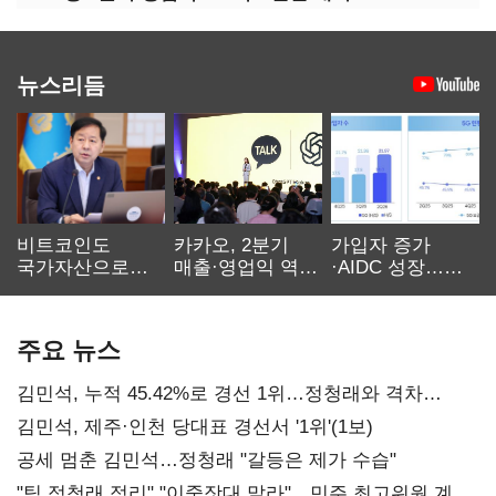
뉴스리듬
비트코인도
카카오, 2분기
가입자 증가
국가자산으로…'
매출·영업익 역대
·AIDC 성장…
보관·평가·처분'
최대…에이전트
SKT 2분기 성장
기준은 숙제
AI 수익화 관건
본궤도
주요 뉴스
김민석, 누적 45.42%로 경선 1위…정청래와 격차
0.86%p(2보)
김민석, 제주·인천 당대표 경선서 '1위'(1보)
공세 멈춘 김민석…정청래 "갈등은 제가 수습"
"팀 정청래 정리" "이중잣대 말라"…민주 최고위원 계파