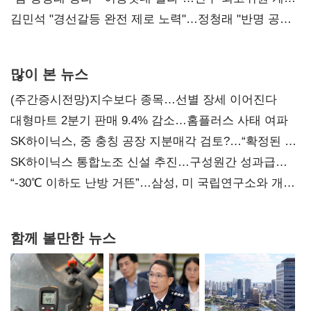
다툼 격화
김민석 "경선갈등 완전 제로 노력"…정청래 "반명 공세
사과부터"
많이 본 뉴스
(주간증시전망)지수보다 종목…선별 장세 이어진다
대형마트 2분기 판매 9.4% 감소…홈플러스 사태 여파
SK하이닉스, 중 충칭 공장 지분매각 검토?…“확정된 바
없어”
SK하이닉스 통합노조 신설 추진…구성원간 성과급
불만 확산
“-30℃ 이하도 난방 거뜬”…삼성, 미 국립연구소와 개발
협력
함께 볼만한 뉴스