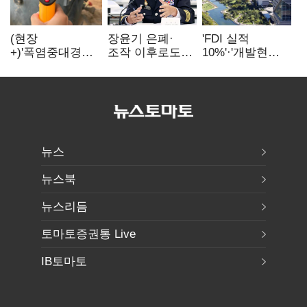
(현장
장윤기 은폐·
'FDI 실적
+)'폭염중대경보'
조작 이후로도
10%'·'개발현안
에도 농촌
정보유출·
산적'…
이주노동자는
내부비위…경찰
인천경제청장
강행군…'야외작
신뢰는 어디에
구원투수 찾기
업 중지' 권고도
무시
뉴스
뉴스북
뉴스리듬
토마토증권통 Live
IB토마토