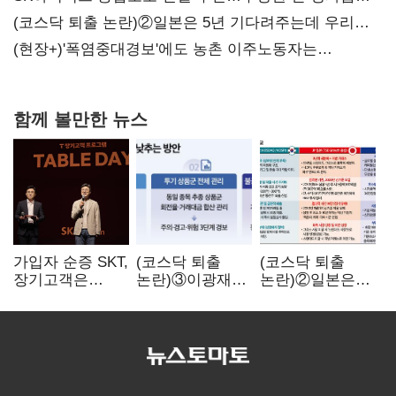
불만 확산
(코스닥 퇴출 논란)②일본은 5년 기다려주는데 우리는
당장 퇴출?…시간만으론 부족한 코스닥 구하기
(현장+)'폭염중대경보'에도 농촌 이주노동자는
강행군…'야외작업 중지' 권고도 무시
함께 볼만한 뉴스
가입자 순증 SKT,
(코스닥 퇴출
(코스닥 퇴출
장기고객은
논란)③이광재
논란)②일본은
CEO가 직접
"과속 잡더라도
5년
챙긴다
자동차 없애지는
기다려주는데
말아야"
우리는 당장
퇴출?…
시간만으론
부족한 코스닥