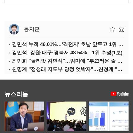
동지훈
김민석 누적 46.01%…'격전지' 호남 앞두고 1위 지켰다(2보)
김민석, 강원·대구·경북서 48.54%…1위 수성(1보)
최민희 "골리앗 김민석"…임미애 "부끄러운 줄 알아야"
친명계 "정청래 지도부 당정 엇박자"…친청계 "신천지 오물 폭탄"
뉴스리듬