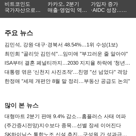
비트코인도
카카오, 2분기
가입자 증가
국가자산으로…'
매출·영업익 역대
·AIDC 성장…
보관·평가·처분'
최대…에이전트
SKT 2분기 성장
기준은 숙제
AI 수익화 관건
본궤도
주요 뉴스
김민석, 강원·대구·경북서 48.54%…1위 수성(1보)
최민희 "골리앗 김민석"…임미애 "부끄러운 줄 알아야"
ISA부터 결혼 페널티까지…2030 지지율 하락에 '청년
챙기기'
대통령 엮은 '신천지 사진조작'…친명 "선 넘었다" 격앙
한정애 "세제 개편안 8월 말 정리…부동산 공급도 논의"
많이 본 뉴스
대형마트 2분기 판매 9.4% 감소…홈플러스 사태 여파
(주간증시전망)지수보다 종목…선별 장세 이어진다
SK하이닉스 통합노조 신설 추진…구성원 간 성과급