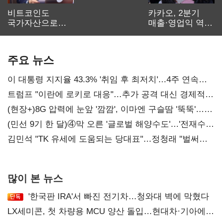
비트코인도
카카오, 2분기
국가자산으로…'
매출·영업익 역대
보관·평가·처분'
최대…에이전트
기준은 숙제
AI 수익화 관건
주요 뉴스
이 대통령 지지율 43.3% '취임 후 최저치'…4주 연속
'하락'
트럼프 "이란에 로키로 대응"…추가 공격 대신 경제적
압박 시사
(현장+)8G 압력에 눈앞 '깜깜', 이마엔 구슬땀 '뚝뚝'…
화려한 에어쇼 뒤 땀방울
(민선 9기 한 달)④막 오른 '글로벌 해양수도'…'전재수
리더십' 시험대
김민석 "TK 유세에 도움되는 당대표"…정청래 "벌써
대표된 양 당직 배분"
많이 본 뉴스
'한국판 IRA'서 빠진 전기차…청와대 벽에 막혔다
LX세미콘, 첫 차량용 MCU 양산 돌입…현대차·기아에