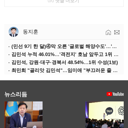
0/0
댓글 더보기
동지훈
(민선 9기 한 달)④막 오른 '글로벌 해양수도'…'전재수 리더십' 시험대
김민석 누적 46.01%…'격전지' 호남 앞두고 1위 지켰다(2보)
김민석, 강원·대구·경북서 48.54%…1위 수성(1보)
최민희 "골리앗 김민석"…임미애 "부끄러운 줄 알아야"
뉴스리듬