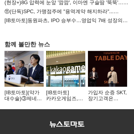
공급
(현장+)8G 압력에 눈앞 '깜깜', 이마엔 구슬땀 '뚝뚝'…
화려한 에어쇼 뒤 땀방울
⑪(단독)SPC, 가맹점주에 "용역계약 해지하라"...
내팽개친 '사회적합의'
[IB토마토]동원파츠, IPO 승부수…영업익 7배 성장의
이면은 고객 편중
함께 볼만한 뉴스
[IB토마토](약가
[IB토마토]
가입자 순증 SKT,
대수술)③제네릭
카카오게임즈,
장기고객은
14개 넘으면 약값
메타보라에 또
CEO가 직접
'뚝'…등재전략
80억 지원…웹3
챙긴다
혼선
살리기 지속