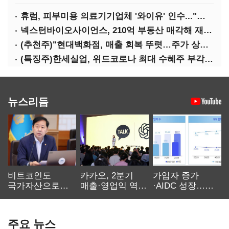
휴럼, 피부미용 의료기기업체 '와이유' 인수..."바이오 헬스케어 사업 확장"
넥스턴바이오사이언스, 210억 부동산 매각해 재무구조 개선
(추천주)"현대백화점, 매출 회복 뚜렷…주가 상승여력 충분"
(특징주)한세실업, 위드코로나 최대 수혜주 부각…5.74%↑
뉴스리듬
비트코인도
카카오, 2분기
가입자 증가
국가자산으로…'
매출·영업익 역대
·AIDC 성장…
보관·평가·처분'
최대…에이전트
SKT 2분기 성장
기준은 숙제
AI 수익화 관건
본궤도
주요 뉴스