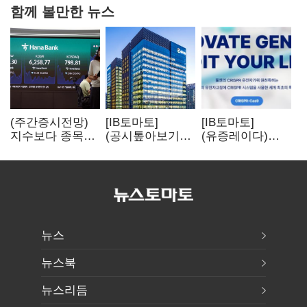
함께 볼만한 뉴스
(주간증시전망)
[IB토마토]
[IB토마토]
지수보다 종목…
(공시톺아보기)
(유증레이다)
선별 장세
수주 공시, 왜
툴젠, 조달액
이어진다
바로 매출로
3분의 1 토막…
잡히지 않을까
특허소송
비용부터 챙긴다
뉴스
뉴스북
뉴스리듬