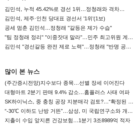
김민석, 누적 45.42%로 경선 1위…정청래와 격차
0.86%p(2보)
김민석, 제주·인천 당대표 경선서 '1위'(1보)
공세 멈춘 김민석…정청래 "갈등은 제가 수습"
"팀 정청래 정리" "이중잣대 말라"…민주 최고위원 계파
다툼 격화
김민석 "경선갈등 완전 제로 노력"…정청래 "반명 공세
사과부터"
많이 본 뉴스
(주간증시전망)지수보다 종목…선별 장세 이어진다
대형마트 2분기 판매 9.4% 감소…홈플러스 사태 여파
SK하이닉스, 중 충칭 공장 지분매각 검토?…“확정된 바
없어”
“-30℃ 이하도 난방 거뜬”…삼성, 미 국립연구소와 개발
협력
지출이 수입 앞지른 건강보험…1분기 3조8989억 적자