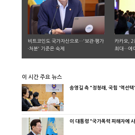
비트코인도 국가자산으로…'보관·평가
카카오, 
·처분' 기준은 숙제
최대…에이
이 시간 주요 뉴스
송영길 측 "정청래, 국힘 '역선
이 대통령 "국가폭력 피해자에 