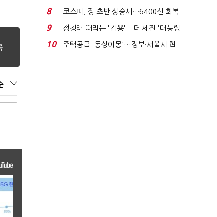
닥 벌점 급증에 ...
8
코스피, 장 초반 상승세…6400선 회복
시도
9
정청래 때리는 '김용'…더 세진 '대통령
최측근' 입...
10
주택공급 '동상이몽'…정부·서울시 협
력 없으면 '공수표'...
순