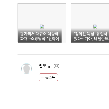
헝가리서 재규어 차량에
'정의선 뚝심' 유럽서
화재…소방당국 "진화에
했다…기아, 네덜란드
5시간"
전기차 1위
전보규
뉴스북