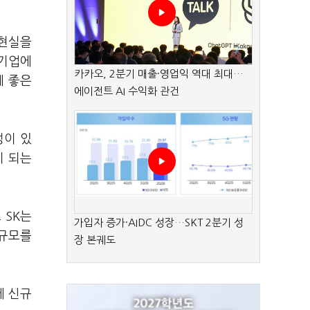
 현실을
 기업에
카카오, 2분기 매출·영업익 역대 최대…
에 좋은
에이전트 AI 수익화 관건
성이 있
이 되는
 SK는
가입자 증가·AIDC 성장…SKT 2분기 성
 규모를
장 본궤도
에 신규