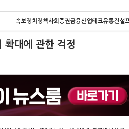
속보
정치
정책
사회
증권
금융
산업
테크
유통
건설
 확대에 관한 걱정