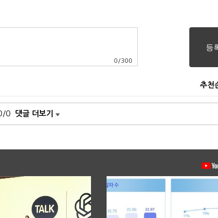
0
/
300
추천
0/0
댓글 더보기