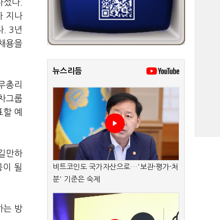
나섰다.
마 지나
. 3년
 채용을
뉴스리듬
국무총리
대차그룹
표할 예
반길만하
공이 될
비트코인도 국가자산으로…'보관·평가·처
분' 기준은 숙제
하는 방