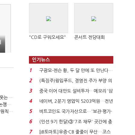
"CD로 구워오세요"
콘서트 전당대회
배
인기뉴스
1
구광모-젠슨 황, 두 달 만에 또 만난다…
로봇·AI 등 논...
2
(특징주)윙입푸드, 경영진 주가 부양 의
지에 상한가...
3
중국 이어 대만도 설비투자…메모리 ‘삼
(소년을 심판하라①)"저 사람 죽여도 감옥 안 가죠"…법 비웃는 소년들
국전쟁’
4
네이버, 2분기 영업익 5203억원…전년
(소년을 심판하라②)"촉법소년 연령 낮추자"vs"안된다"…논쟁만 반복
비 0.2% 감소...
5
(머나먼 용산공원②)"SOFA 빌미로 국제 관행 '오염자 부담원칙' 무시"
비트코인도 국가자산으로…'보관·평가·
처분' 기준은 ...
6
(민선 9기 한달)③'7조 채무' 곳간에 충
격…추미애, 20년...
7
[IB토마토]유증·CB 줄줄이 무산…코스