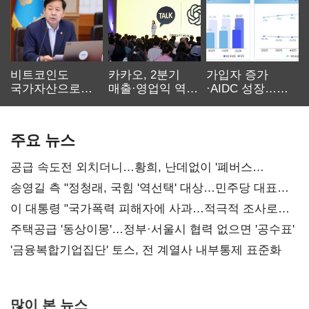
비트코인도
카카오, 2분기
가입자 증가
국가자산으로…'
매출·영업익 역대
·AIDC 성장…
보관·평가·처분'
최대…에이전트
SKT 2분기 성장
기준은 숙제
AI 수익화 관건
본궤도
주요 뉴스
공급 속도전 외치더니…황희, 난데없이 '폐버스
리모델링' 제안
송영길 측 "정청래, 국힘 '역선택' 대상…민주당 대표로
총선 지휘 못해"
이 대통령 "국가폭력 피해자에 사과…적극적 조사로
진실 밝혀야"
주택공급 '동상이몽'…정부·서울시 협력 없으면 '공수표'
'금융복합기업집단' 토스, 전 계열사 내부통제 표준화
많이 본 뉴스