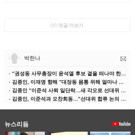
0/0
댓글 더보기
박한나
"권성동 사무총장이 윤석열 후보 곁을 떠나야 한다"
김종인, 이재명 향해 "대장동 몸통 위해 얼마나 죽어야 하나"
김종인 "이준석 사퇴 일단락…새 각오로 선대위 꾸리겠다"
김종인, 이준석과 오찬회동…"선대위 합류 논의 없었다"(종합)
뉴스리듬