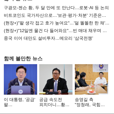
구광모-젠슨 황, 두 달 만에 또 만난다…로봇·AI 등 논의
비트코인도 국가자산으로…'보관·평가·처분' 기준은
숙제
(현장+)"팔 생각 접고 호가 높여요"…'덜 똘똘한 한 채'
20억 키맞추기
(현장+)"12일엔 물건 다 들어와요"…빈 매대 채우며 문
연 홈플러스
중국 이어 대만도 설비투자…메모리 ‘삼국전쟁’
함께 볼만한 뉴스
이 대통령, '공급'
공급 속도전
송영길 측
팔
외치더니…황희,
"정청래, 국힘
걷어붙였는데…
난데없이 '폐버스
'역선택' 대상…