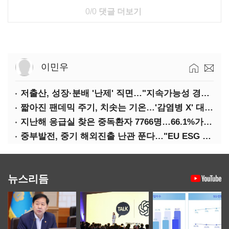
0/0
댓글 더보기
이민우
저출산, 성장·분배 '난제' 직면…"지속가능성 경고등"
짧아진 팬데믹 주기, 치솟는 기온…'감염병 X' 대비해야
지난해 응급실 찾은 중독환자 7766명…66.1%가 '의도적 중독'
중부발전, 중기 해외진출 난관 푼다…"EU ESG 실사 공동 대응"
뉴스리듬