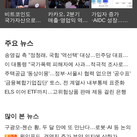
비트코인도
카카오, 2분기
가입자 증가
국가자산으로…'
매출·영업익 역대
·AIDC 성장…
보관·평가·처분'
최대…에이전트
SKT 2분기 성장
기준은 숙제
AI 수익화 관건
본궤도
주요 뉴스
송영길 측 "정청래, 국힘 '역선택' 대상…민주당 대표로
총선 지휘 못해"
이 대통령 "국가폭력 피해자에 사과…적극적 조사로
진실 밝혀야"
주택공급 '동상이몽'…정부·서울시 협력 없으면 '공수표'
'금융복합기업집단' 토스, 전 계열사 내부통제 표준화
ELS 이어 ETF까지…고위험상품 판매 제동 걸린 은행
많이 본 뉴스
구광모-젠슨 황, 두 달 만에 또 만난다…로봇·AI 등 논의
윙입푸드, 경영진 주가 부양 의지에 상한가