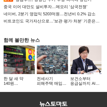
중국 이어 대만도 설비투자…메모리 ‘삼국전쟁’
네이버, 2분기 영업익 5203억원…전년비 0.2% 감소
비트코인도 국가자산으로…'보관·평가·처분' 기준은
숙제
함께 볼만한 뉴스
한 달 새 약
전세사기
보건소부터
140원
피해주택 매입
응급실까지 AI
급락…'역대급
1만호 돌파…
확산…지역의료
엔저'에 원화
누적 피해자
혁신 본격화
변곡점
4만278명