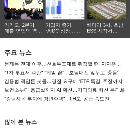
카카오, 2분기
가입자 증가
배터리 3사, 호남
매출·영업익 역대
·AIDC 성장…
ESS 시장서
최대…에이전트
SKT 2분기 성장
‘격돌’
AI 수익화 관건
본궤도
주요 뉴스
문제는 전대 이후…선호투표제로 뒤집힐 땐 '지지층
불복'
"1차 투표서 과반" "게임 끝"…호남대전 앞두고 '충돌'
김용범 책임론 봇물…경질 요구에 'ETF 특검' 주장까지
보건소부터 응급실까지 AI 확산…지역의료 혁신 본격화
"강남사옥 부지에 청년주택"…LH도 '공급 속도전'
많이 본 뉴스