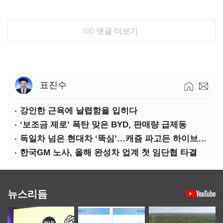
0/0
댓글 더보기
표진수
강인한 근육에 날렵함을 입히다
‘보조금 제로’ 폭탄 맞은 BYD, 판매량 급제동
독일차 넘은 현대차 ‘뚝심’…캐즘 파고든 하이브리드 역전극
한국GM 노사, 올해 완성차 업계 첫 임단협 타결
뉴스리듬