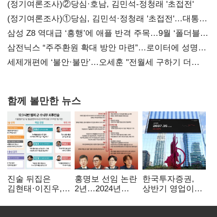
(정기여론조사)②당심·호남, 김민석-정청래 '초접전'
(정기여론조사)①당심, 김민석·정청래 '초접전'…대통령
지지도 '50% 아래로'(종합)
삼성 Z8 역대급 ‘흥행’에 애플 반격 주목…9월 ‘폴더블
대전’
삼전닉스 “주주환원 확대 방안 마련”…로이터에 성명
보내
세제개편에 ‘불안·불만’…오세훈 "전월세 구하기 더
힘들어질 것"
함께 볼만한 뉴스
진술 뒤집은
홍명보 선임 논란
한국투자증권,
김현태·이진우,
2년…2024년
상반기 영업이익
박안수는 "국가에
파동부터 소환·
2조1701억 원…
헌신"…법정서
압색까지
전년비 89.1%↑