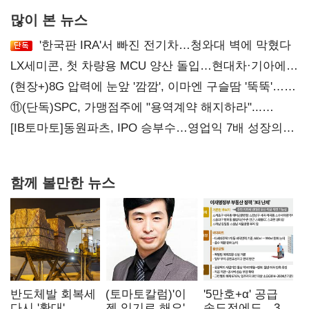
많이 본 뉴스
'한국판 IRA'서 빠진 전기차…청와대 벽에 막혔다
LX세미콘, 첫 차량용 MCU 양산 돌입…현대차·기아에
공급
(현장+)8G 압력에 눈앞 '깜깜', 이마엔 구슬땀 '뚝뚝'…
화려한 에어쇼 뒤 땀방울
⑪(단독)SPC, 가맹점주에 "용역계약 해지하라"...
내팽개친 '사회적합의'
[IB토마토]동원파츠, IPO 승부수…영업익 7배 성장의
이면은 고객 편중
함께 볼만한 뉴스
반도체발 회복세
(토마토칼럼)'이
'5만호+α' 공급
다시 '확대'…
젠 잊기로 해요'
속도전에도…3대