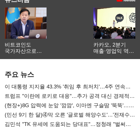
비트코인도
카카오, 2분기
국가자산으로…'
매출·영업익 역대
보관·평가·처분'
최대…에이전트
기준은 숙제
AI 수익화 관건
주요 뉴스
이 대통령 지지율 43.3% '취임 후 최저치'…4주 연속
'하락'
트럼프 "이란에 로키로 대응"…추가 공격 대신 경제적
압박 시사
(현장+)8G 압력에 눈앞 '깜깜', 이마엔 구슬땀 '뚝뚝'…
화려한 에어쇼 뒤 땀방울
(민선 9기 한 달)④막 오른 '글로벌 해양수도'…'전재수
리더십' 시험대
김민석 "TK 유세에 도움되는 당대표"…정청래 "벌써
대표된 양 당직 배분"