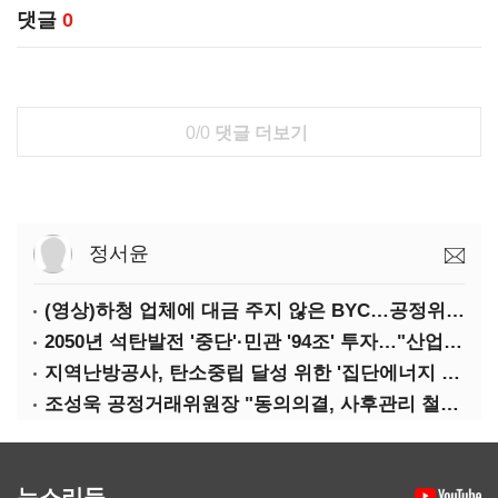
댓글
0
0/0
댓글 더보기
정서윤
(영상)하청 업체에 대금 주지 않은 BYC…공정위 '제재'
2050년 석탄발전 '중단'·민관 '94조' 투자…"산업계 탄소중립에 고삐"
지역난방공사, 탄소중립 달성 위한 '집단에너지 컨퍼런스' 개최
조성욱 공정거래위원장 "동의의결, 사후관리 철저히 이뤄져야"
뉴스리듬