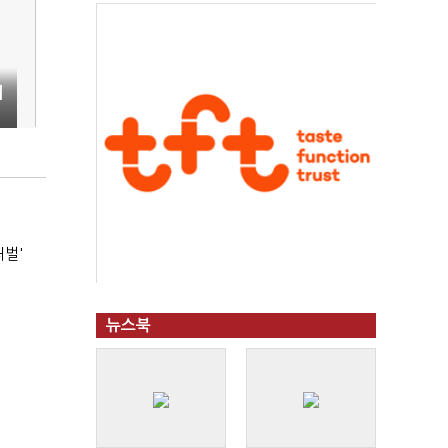
리
처벌'
뉴스북