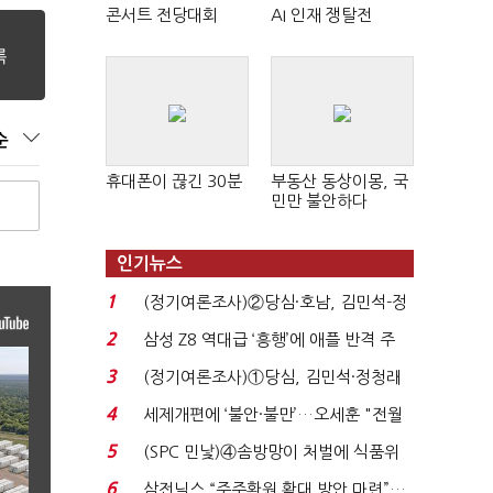
콘서트 전당대회
AI 인재 쟁탈전
순
휴대폰이 끊긴 30분
부동산 동상이몽, 국
민만 불안하다
인기뉴스
1
(정기여론조사)②당심·호남, 김민석-정
청래 '초접전'...
2
삼성 Z8 역대급 ‘흥행’에 애플 반격 주
목…9월 ‘폴...
3
(정기여론조사)①당심, 김민석·정청래
'초접전'…대통령 ...
4
세제개편에 ‘불안·불만’…오세훈 "전월
세 구하기 더 ...
5
(SPC 민낯)④솜방망이 처벌에 식품위
생법 위반 반복...
6
삼전닉스 “주주환원 확대 방안 마련”…