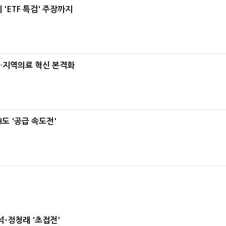
'ETF 특검' 주장까지
…지역의료 혁신 본격화
도 '공급 속도전'
-정청래 '초접전'