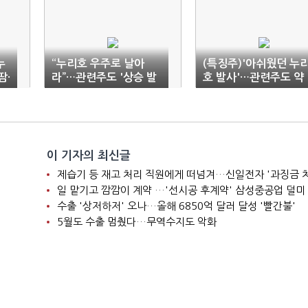
누
“누리호 우주로 날아
(특징주)'아쉬웠던 누
땀·
라”…관련주도 '상승 발
호 발사'…관련주도 약
사'
세
이 기자의 최신글
제습기 등 재고 처리 직원에게 떠넘겨…신일전자 '과징금 
일 맡기고 깜깜이 계약 …'선시공 후계약' 삼성중공업 덜미
수출 '상저하저' 오나…올해 6850억 달러 달성 '빨간불'
5월도 수출 멈췄다…무역수지도 악화