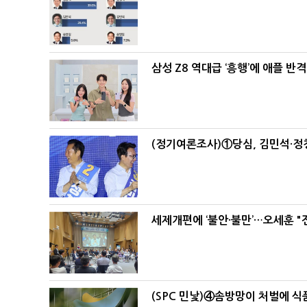
삼성 Z8 역대급 ‘흥행’에 애플 반격
(정기여론조사)①당심, 김민석·정청
세제개편에 ‘불안·불만’…오세훈 "
(SPC 민낯)④솜방망이 처벌에 