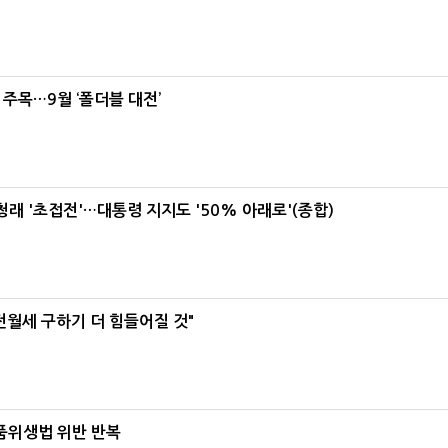
 주목…9월 ‘폴더블 대전’
래 '초접전'…대통령 지지도 '50% 아래로'(종합)
전월세 구하기 더 힘들어질 것"
식품위생법 위반 반복