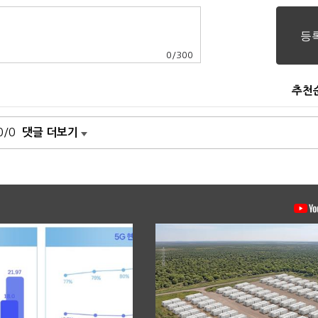
0
/
300
추천
0/0
댓글 더보기