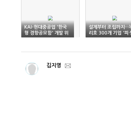
KAI-현대중공업 '한국
설계부터 조립까지…
형 경항공모함' 개발 위
리호 300개 기업 '피·
해 맞손
눈물' 집합체
김지영