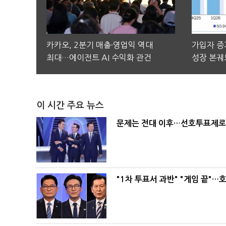
카카오, 2분기 매출·영업익 역대
가입자 증가
최대…에이전트 AI 수익화 관건
성장 본궤
이 시간 주요 뉴스
문제는 전대 이후…선호투표제로 
"1차 투표서 과반" "게임 끝"…