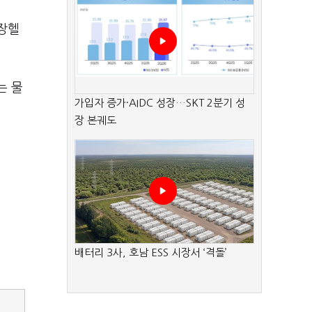
무장헬
는 물
가입자 증가·AIDC 성장…SKT 2분기 성
장 본궤도
배터리 3사, 호남 ESS 시장서 ‘격돌’