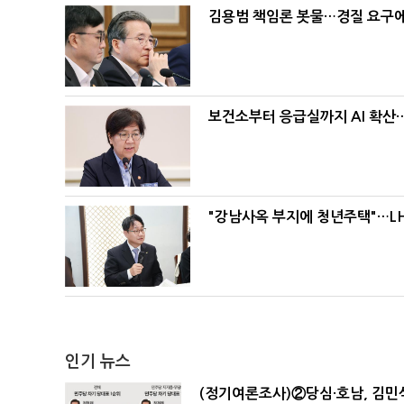
김용범 책임론 봇물…경질 요구에 
보건소부터 응급실까지 AI 확산
"강남사옥 부지에 청년주택"…LH
인기 뉴스
(정기여론조사)②당심·호남, 김민석