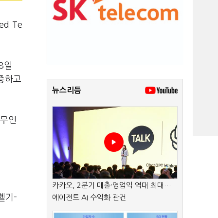
d Te
8일
검증하고
뉴스리듬
 무인
카카오, 2분기 매출·영업익 역대 최대…
헬기-
에이전트 AI 수익화 관건