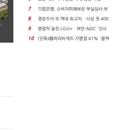
로이터에 성명...
7
기업은행, 소비자피해보상 부실심사·보
이스피싱 공시 ...
8
경상수지 또 역대 최고치…사상 첫 400
’
억달러에 '3% 성...
9
영업익 늘린 LGU+…보안·AIDC '신사
업 드라이브'...
10
(단독)⑩파리바게뜨 가맹점 41% '용역
제빵기사 없어'…고...