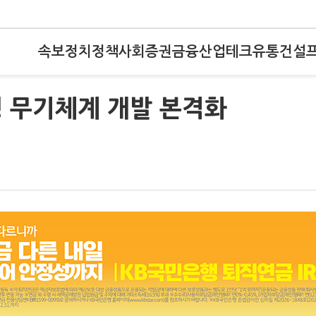
속보
정치
정책
사회
증권
금융
산업
테크
유통
건설
래형 무기체계 개발 본격화
결