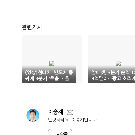
관련기사
(영상)현대차, 반도체 품
알파벳, 3분기 순익 1
귀에 3분기 '주춤'…올
9억달러…광고 호조
해 판매 목표 16만대 줄
최대치 경신
였다(종합)
이승재
안녕하세요. 이승재입니다.
뉴스북