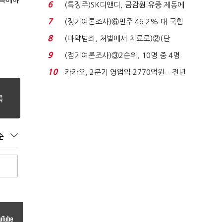
원 '양강'…서미...
6
(특징주)SK디앤디, 금감원 유증 제동에
장 초반 상한가...
7
(정기여론조사)⑥민주 46.2% 대 국힘
31.0%…오차범위 밖 ...
8
(마약범죄, 처벌에서 치료로)②(단
독)"마약은 전염병…여성...
9
(정기여론조사)③2순위, 10명 중 4명
'송영길'…정청래 '한 ...
10
카카오, 2분기 영업익 2770억원…전년
비 36% 증가...
순