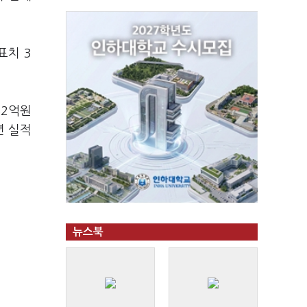
표치 3
82억원
년 실적
뉴스북