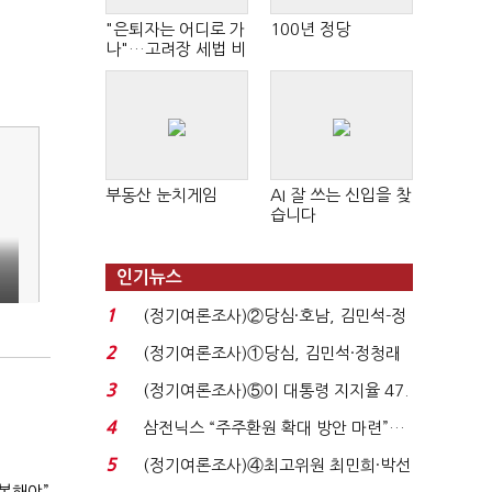
"은퇴자는 어디로 가
100년 정당
나"…고려장 세법 비
판 확산
부동산 눈치게임
AI 잘 쓰는 신입을 찾
습니다
인기뉴스
1
(정기여론조사)②당심·호남, 김민석-정
청래 '초접전'...
2
(정기여론조사)①당심, 김민석·정청래
'초접전'…대통령 ...
3
(정기여론조사)⑤이 대통령 지지율 47.
7%…일주일 만에 ...
4
삼전닉스 “주주환원 확대 방안 마련”…
로이터에 성명...
5
(정기여론조사)④최고위원 최민희·박선
복해야”