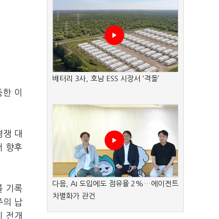
배터리 3사, 호남 ESS 시장서 ‘격돌’
등한 이
경쟁 대
서 향후
다음, AI 도입에도 점유율 2%…에이전트
를 기록
차별화가 관건
주의 납
이 전개