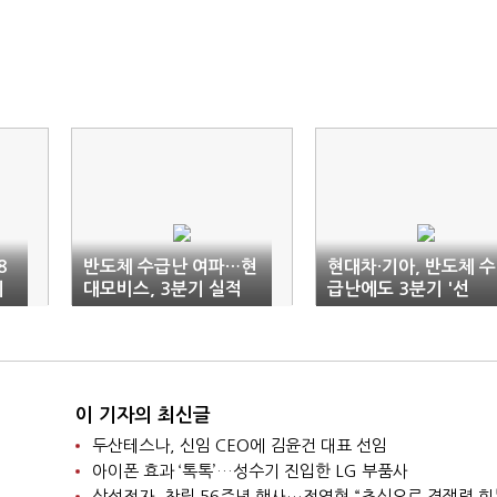
8
반도체 수급난 여파…현
현대차·기아, 반도체 수
에
대모비스, 3분기 실적
급난에도 3분기 '선
부진 전망
방'(종합)
이 기자의 최신글
두산테스나, 신임 CEO에 김윤건 대표 선임
아이폰 효과 ‘톡톡’…성수기 진입한 LG 부품사
삼성전자, 창립 56주년 행사…전영현 “초심으로 경쟁력 회