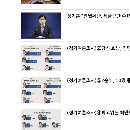
성기홍 "전월세난, 세금보단 수요
(정기여론조사)②당심·호남, 김민
(정기여론조사)③2순위, 10명 중
(정기여론조사)④최고위원 최민희