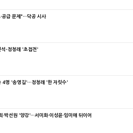
·공급 문제"…닥공 시사
석-정청래 '초접전'
 4명 '송영길'…정청래 '한 자릿수'
·박선원 '양강'…서미화·이성윤·임미애 뒤이어