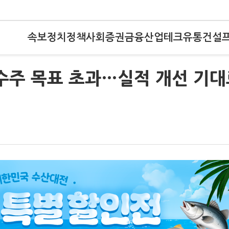
속보
정치
정책
사회
증권
금융
산업
테크
유통
건설
수주 목표 초과…실적 개선 기대