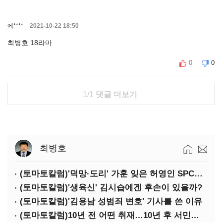
에****
2021-10-22 18:50
최병호 18라마
0
0
1/1
댓글 더보기
최병호
(토마토칼럼)'덕망·도리' 가훈 잊은 허영인 SPC그룹 회장
(토마토칼럼)'생육신' 김시습에겐 후손이 있을까?
(토마토칼럼)'김용남 성범죄 변호' 기사를 쓴 이유
(토마토칼럼)10년 전 어떤 취재…10년 후 서민석·박상용