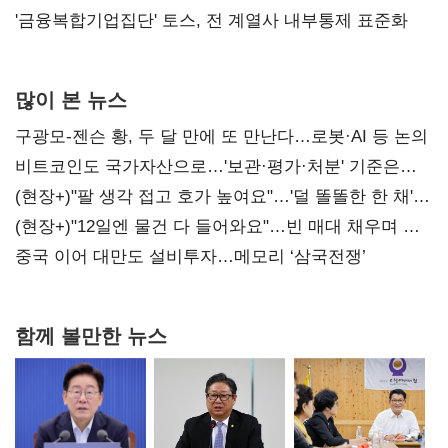
'금융복합기업집단' 토스, 전 계열사 내부통제 표준화
많이 본 뉴스
구광모-젠슨 황, 두 달 만에 또 만난다…로봇·AI 등 논의
비트코인도 국가자산으로…'보관·평가·처분' 기준은
숙제
(현장+)"팔 생각 접고 호가 높여요"…'덜 똘똘한 한 채'
20억 키맞추기
(현장+)"12일엔 물건 다 들어와요"…빈 매대 채우며 문
연 홈플러스
중국 이어 대만도 설비투자…메모리 ‘삼국전쟁’
함께 볼만한 뉴스