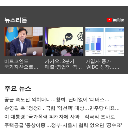
뉴스리듬
비트코인도
카카오, 2분기
가입자 증가
국가자산으로…'
매출·영업익 역대
·AIDC 성장…
보관·평가·처분'
최대…에이전트
SKT 2분기 성장
기준은 숙제
AI 수익화 관건
본궤도
주요 뉴스
공급 속도전 외치더니…황희, 난데없이 '폐버스
리모델링' 제안
송영길 측 "정청래, 국힘 '역선택' 대상…민주당 대표로
총선 지휘 못해"
이 대통령 "국가폭력 피해자에 사과…적극적 조사로
진실 밝혀야"
주택공급 '동상이몽'…정부·서울시 협력 없으면 '공수표'