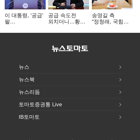
이 대통령, '공급'
공급 속도전
송영길 측
팔
외치더니…황희,
"정청래, 국힘
걷어붙였는데…
난데없이 '폐버스
'역선택' 대상…
여 내부선
리모델링' 제안
민주당 대표로
'부동산
총선 지휘 못해"
망언'(종합)
뉴스
뉴스북
뉴스리듬
토마토증권통 Live
IB토마토