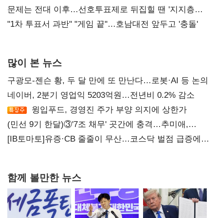
4만278명
문제는 전대 이후…선호투표제로 뒤집힐 땐 '지지층
불복'
"1차 투표서 과반" "게임 끝"…호남대전 앞두고 '충돌'
많이 본 뉴스
구광모-젠슨 황, 두 달 만에 또 만난다…로봇·AI 등 논의
네이버, 2분기 영업익 5203억원…전년비 0.2% 감소
윙입푸드, 경영진 주가 부양 의지에 상한가
(민선 9기 한달)③'7조 채무' 곳간에 충격…추미애,
20년만에 '비상재정' 선언 승부수
[IB토마토]유증·CB 줄줄이 무산…코스닥 벌점 급증에
상폐 압박
함께 볼만한 뉴스