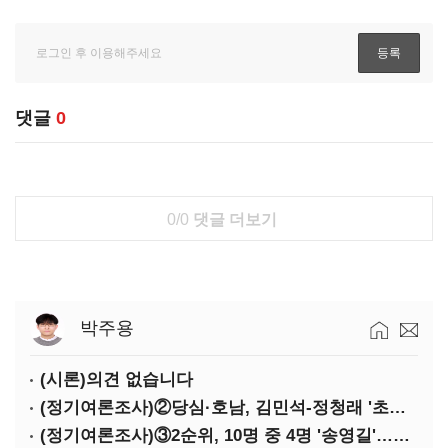
댓글
0
0/0
댓글 더보기
박주용
(시론)의견 없습니다
(정기여론조사)②당심·호남, 김민석-정청래 '초접전'
(정기여론조사)③2순위, 10명 중 4명 '송영길'…정청래 '한 자릿수'