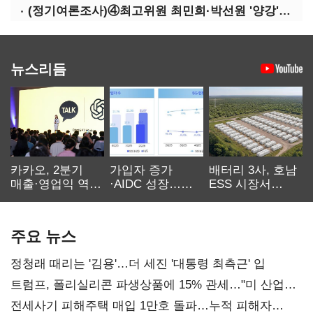
(정기여론조사)④최고위원 최민희·박선원 '양강'…서미화·이성윤·임미애 뒤이어
뉴스리듬
카카오, 2분기
가입자 증가
배터리 3사, 호남
매출·영업익 역대
·AIDC 성장…
ESS 시장서
최대…에이전트
SKT 2분기 성장
‘격돌’
AI 수익화 관건
본궤도
주요 뉴스
정청래 때리는 '김용'…더 세진 '대통령 최측근' 입
트럼프, 폴리실리콘 파생상품에 15% 관세…"미 산업
재건"
전세사기 피해주택 매입 1만호 돌파…누적 피해자