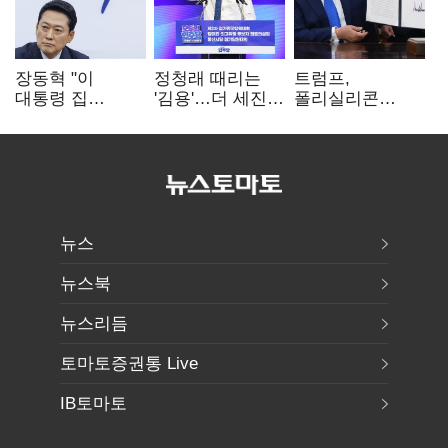
장동혁 "이
정청래 때리는
트럼프,
대통령 집
'김용'…더 세진
폴리실리콘
팔자마자 세금
'대통령 최측근'
파생상품에 15%
폭탄…'내로남불'"
입
관세…"미 산업
재건"
뉴스
뉴스북
뉴스리듬
토마토증권통 Live
IB토마토