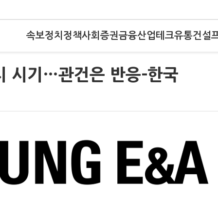
속보
정치
정책
사회
증권
금융
산업
테크
유통
건설
시 시기…관건은 반응-한국