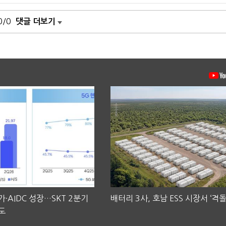
0/0
댓글 더보기
·AIDC 성장…SKT 2분기
배터리 3사, 호남 ESS 시장서 ‘격돌
도