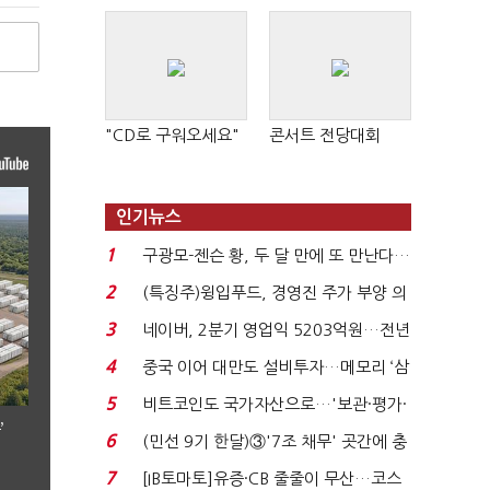
"CD로 구워오세요"
콘서트 전당대회
인기뉴스
1
구광모-젠슨 황, 두 달 만에 또 만난다…
로봇·AI 등 논...
2
(특징주)윙입푸드, 경영진 주가 부양 의
지에 상한가...
3
네이버, 2분기 영업익 5203억원…전년
비 0.2% 감소...
4
중국 이어 대만도 설비투자…메모리 ‘삼
국전쟁’
5
비트코인도 국가자산으로…'보관·평가·
’
처분' 기준은 ...
6
(민선 9기 한달)③'7조 채무' 곳간에 충
격…추미애, 20년...
7
[IB토마토]유증·CB 줄줄이 무산…코스