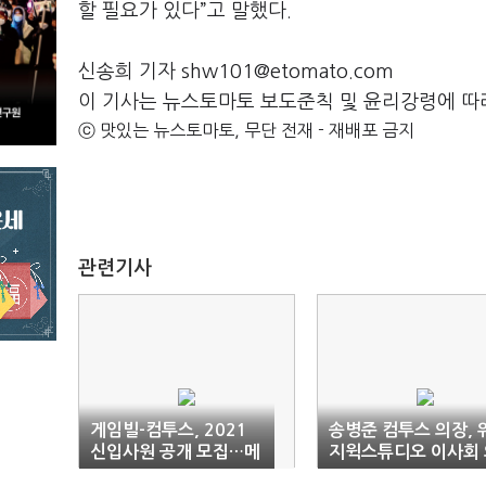
할 필요가 있다”고 말했다.
신송희 기자 shw101@etomato.com
이 기사는 뉴스토마토 보도준칙 및 윤리강령에 따
ⓒ 맛있는 뉴스토마토, 무단 전재 - 재배포 금지
관련기사
게임빌-컴투스, 2021
송병준 컴투스 의장, 
신입사원 공개 모집…메
지윅스튜디오 이사회 
타버스 채용설명회도 개
장 취임