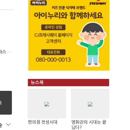
(단독)미스터피자 인수한 티알인베스트, 내홍에 무너진 멜파스 인수전 참여
뉴스북
편의점 전성시대
영화관의 시대는 끝
순
났다?