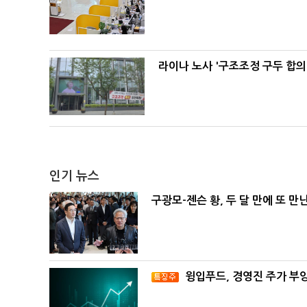
라이나 노사 '구조조정 구두 합의
인기 뉴스
구광모-젠슨 황, 두 달 만에 또 만
윙입푸드, 경영진 주가 부