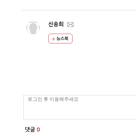
최
신송희
뉴스북
댓글
0