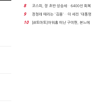
닥 벌점 급증에 ...
8
코스피, 장 초반 상승세…6400선 회복
시도
9
정청래 때리는 '김용'…더 세진 '대통령
최측근' 입...
10
[IB토마토]아워홈 떠난 구미현, 본느에
340억 베팅…가...