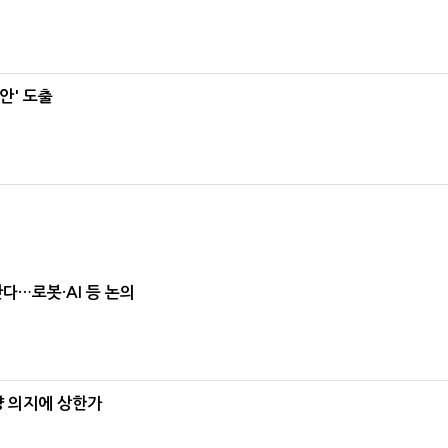
안' 도출
난다…로봇·AI 등 논의
양 의지에 상한가