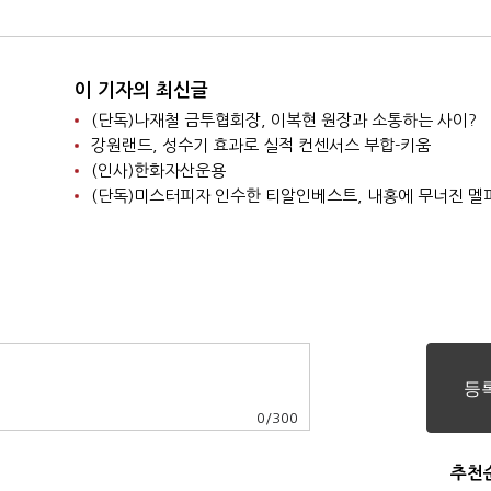
이 기자의 최신글
(단독)나재철 금투협회장, 이복현 원장과 소통하는 사이?
강원랜드, 성수기 효과로 실적 컨센서스 부합-키움
(인사)한화자산운용
0
/
300
추천