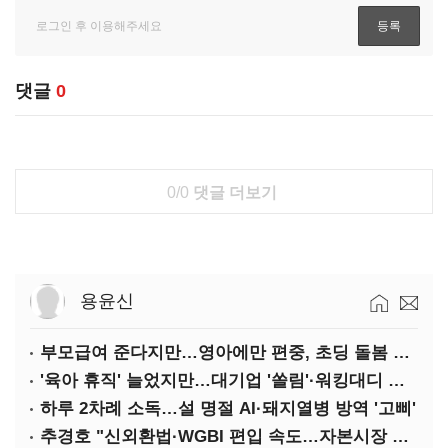
댓글
0
0/0
댓글 더보기
용윤신
부모급여 준다지만…영아에만 편중, 초딩 돌봄 절실
'육아 휴직' 늘었지만…대기업 '쏠림'·워킹대디 여전히 '저조'
하루 2차례 소독…설 명절 AI·돼지열병 방역 '고삐'
추경호 "신외환법·WGBI 편입 속도…자본시장 투자환경 개선"