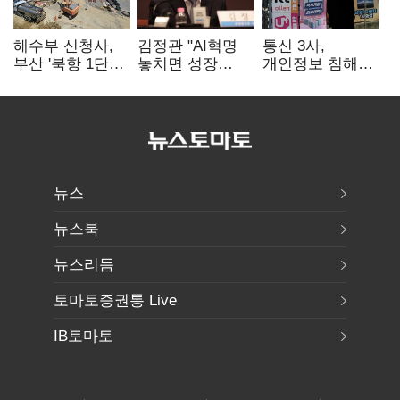
해수부 신청사,
김정관 "AI혁명
통신 3사,
부산 '북항 1단계'
놓치면 성장
개인정보 침해
낙점…2030년
끝"…
면책 등 자진
완공 목표
메가프로젝트·
시정…공정위
메가특구 속도전
"이용자 권리
강화"
뉴스
뉴스북
뉴스리듬
토마토증권통 Live
IB토마토