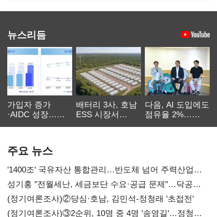
뉴스리듬
가입자 증가
배터리 3사, 호남
다음, AI 도입에도
·AIDC 성장…
ESS 시장서
점유율 2%…
SKT 2분기 성장
‘격돌’
에이전트
본궤도
차별화가 관건
주요 뉴스
'1400조' 국유자산 통합관리…반도체 넘어 주력산업
구조혁신
성기홍 "전월세난, 세금보단 수요·공급 문제"…닥공
시사
(정기여론조사)②당심·호남, 김민석-정청래 '초접전'
(정기여론조사)③2순위, 10명 중 4명 '송영길'…정청래