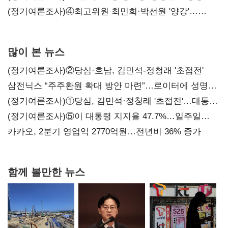
'한 자릿수'
(정기여론조사)④최고위원 최민희·박선원 '양강'…
서미화·이성윤·임미애 뒤이어
많이 본 뉴스
(정기여론조사)②당심·호남, 김민석-정청래 '초접전'
삼전닉스 “주주환원 확대 방안 마련”…로이터에 성명
보내
(정기여론조사)①당심, 김민석·정청래 '초접전'…대통령
지지도 '50% 아래로'(종합)
(정기여론조사)⑤이 대통령 지지율 47.7%…일주일
만에 다시 40%대
카카오, 2분기 영업익 2770억원…전년비 36% 증가
함께 볼만한 뉴스