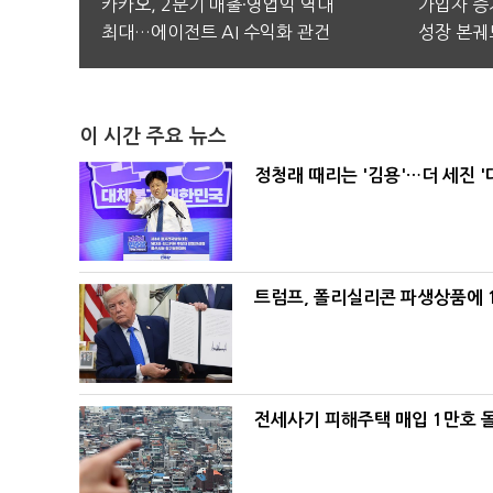
카카오, 2분기 매출·영업익 역대
가입자 증가
최대…에이전트 AI 수익화 관건
성장 본궤
이 시간 주요 뉴스
정청래 때리는 '김용'…더 세진 '
트럼프, 폴리실리콘 파생상품에 1
전세사기 피해주택 매입 1만호 