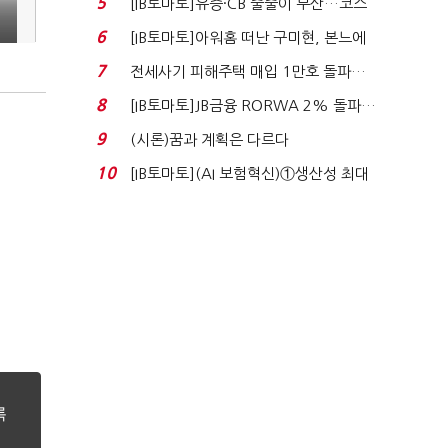
5
[IB토마토]유증·CB 줄줄이 무산…코스
닥 벌점 급증에 ...
6
[IB토마토]아워홈 떠난 구미현, 본느에
340억 베팅…가...
7
전세사기 피해주택 매입 1만호 돌파…
누적 피해자 4만2...
8
[IB토마토]JB금융 RORWA 2% 돌파…
실적 견인은 은행 ...
9
(시론)꿈과 계획은 다르다
10
[IB토마토](AI 보험혁신)①생산성 최대
80% 개선…현실...