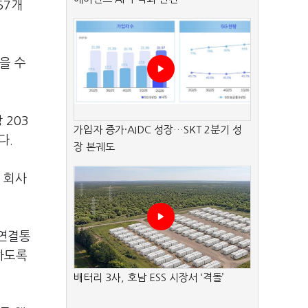
57개
을 수
 203
가입자 증가·AIDC 성장…SKT 2분기 성
다.
장 본궤도
 회사
 연결통
하도록
배터리 3사, 호남 ESS 시장서 ‘격돌’