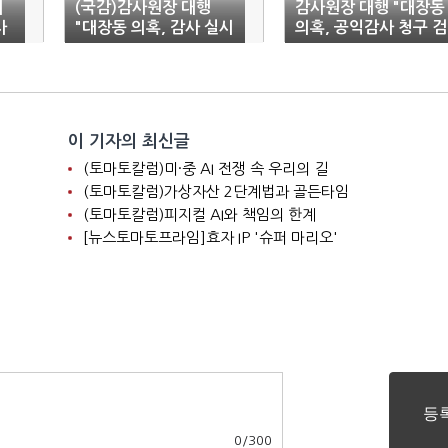
대
(국감)감사원장 대행
감사원장 대행 "대장동
사
"대장동 의혹, 감사 실시
의혹, 공익감사 청구 검
검토"
토 착수"
이 기자의 최신글
(토마토칼럼)미·중 AI 전쟁 속 우리의 길
(토마토칼럼)가상자산 2단계법과 골든타임
(토마토칼럼)피지컬 AI와 책임의 한계
[뉴스토마토프라임]효자 IP '슈퍼 마리오'
0
/
300