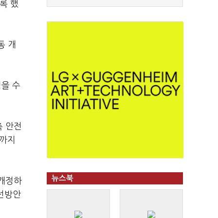
록 했
동 개
벽을 수
측 안전
재까지
뉴스북
 개정하
개선방안