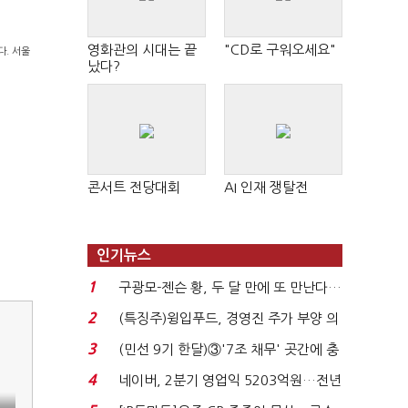
영화관의 시대는 끝
"CD로 구워오세요"
다. 서울
났다?
콘서트 전당대회
AI 인재 쟁탈전
인기뉴스
1
구광모-젠슨 황, 두 달 만에 또 만난다…
로봇·AI 등 논...
2
(특징주)윙입푸드, 경영진 주가 부양 의
지에 상한가...
3
(민선 9기 한달)③'7조 채무' 곳간에 충
격…추미애, 20년...
4
네이버, 2분기 영업익 5203억원…전년
비 0.2% 감소...