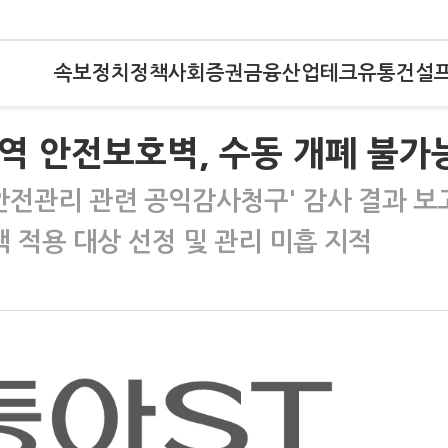
속보
정치
정책
사회
증권
금융
산업
테크
유통
건설
개역 안전보호벽, 수동 개폐 불가
안전관리 관련 공익감사청구' 감사 결과 보
 적용 대상 선정 및 관리 미흡 지적