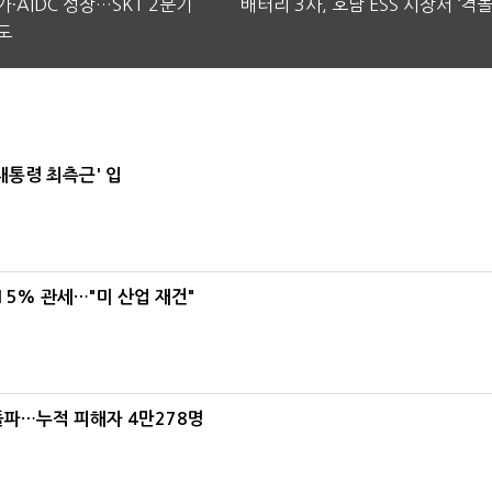
·AIDC 성장…SKT 2분기
배터리 3사, 호남 ESS 시장서 ‘격돌
도
대통령 최측근' 입
5% 관세…"미 산업 재건"
돌파…누적 피해자 4만278명